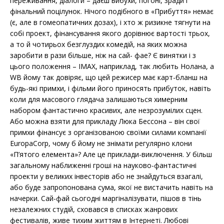
переживання, діалоги – даєш вибухи, погоні, зради і
фінальний поцілунок. Нічого подібного в «Прибуття» немає
(є, але в гомеопатичних дозах), і хто ж ризикне тягнути на
собі проект, фінансування якого дорівнює вартості трьох,
а то й чотирьох безглуздих комедій, на яких можна
заробити в рази більше, ніж на сай- фае? Є винятки і з
цього положення – IMAX, наприклад, так любить Нолана, а
WB йому так довіряє, що цей режисер має карт-бланш на
будь-які примхи, і фільми його приносять прибуток, навіть
коли для масового глядача залишаються химерним
набором фантастично красивих, але незрозумілих сцен.
Або можна взяти для прикладу Люка Бессона – він свої
примхи фінансує з організованою своїми силами компанії
EuropaCorp, чому б йому не знімати регулярно клони
«П’ятого елемента»? Але це приклади-виключення. У більш
загальному наближенні гроші на науково-фантастичні
проекти у великих інвесторів або не знайдуться взагалі,
або буде запропонована сума, якої не вистачить навіть на
начерки. Сай-фай сьогодні маргіналізувати, пішов в тінь
незалежних студій, сховався в списках жанрових
фестивалів, живе тихим життям в Інтернеті. Любові