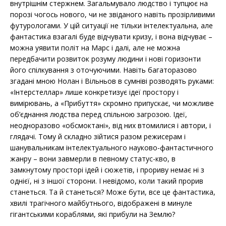
внутрішнім стержнем. Загальмувало людство і тупцює на
порозі чогось нового, чи не звіданого навіть прозірливими
футурологами. У цій ситуації не тільки інтелектуальна, але
фантастика взагалі буде відчувати кризу, і вона відчуває –
можна уявити політ на Марс і далі, але не можна
передбачити розвиток розуму людини і нові горизонти
його спілкування з оточуючими. Навіть багаторазово
згадані мною Нолан і Вільньов в сумніві розводять руками:
«Інтерстеллар» лише конкретизує ідеї простору і
вимірювань, а «Прибуття» скромно припускає, чи можливе
об’єднання людства перед спільною загрозою. Ідеї,
неодноразово «обсмоктані», від них втомилися і автори, і
глядачі. Тому й складно зійтися разом режисерам і
шанувальникам інтелектуального науково-фантастичного
жанру – вони завмерли в певному статус-кво, в
замкнутому просторі ідей і сюжетів, і прориву немає ні з
однієї, ні з іншої сторони. І невідомо, коли такий прорив
станеться. Та й станеться? Може бути, все це фантастика,
хвилі трагічного майбутнього, відображені в минуле
гігантськими кораблями, які прибули на Землю?