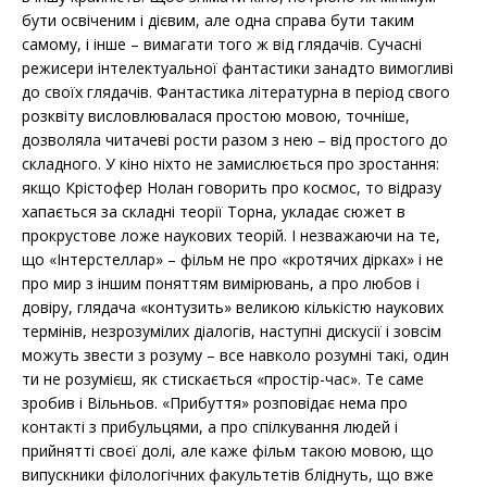
бути освіченим і дієвим, але одна справа бути таким
самому, і інше – вимагати того ж від глядачів. Сучасні
режисери інтелектуальної фантастики занадто вимогливі
до своїх глядачів. Фантастика літературна в період свого
розквіту висловлювалася простою мовою, точніше,
дозволяла читачеві рости разом з нею – від простого до
складного. У кіно ніхто не замислюється про зростання:
якщо Крістофер Нолан говорить про космос, то відразу
хапається за складні теорії Торна, укладає сюжет в
прокрустове ложе наукових теорій. І незважаючи на те,
що «Інтерстеллар» – фільм не про «кротячих дірках» і не
про мир з іншим поняттям вимірювань, а про любов і
довіру, глядача «контузить» великою кількістю наукових
термінів, незрозумілих діалогів, наступні дискусії і зовсім
можуть звести з розуму – все навколо розумні такі, один
ти не розумієш, як стискається «простір-час». Те саме
зробив і Вільньов. «Прибуття» розповідає нема про
контакті з прибульцями, а про спілкування людей і
прийнятті своєї долі, але каже фільм такою мовою, що
випускники філологічних факультетів бліднуть, що вже