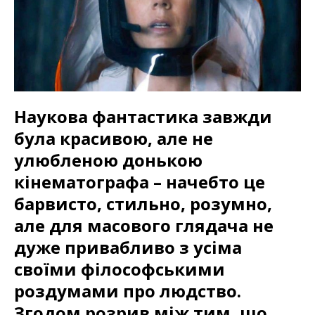
Наукова фантастика завжди
була красивою, але не
улюбленою донькою
кінематографа – начебто це
барвисто, стильно, розумно,
але для масового глядача не
дуже привабливо з усіма
своїми філософськими
роздумами про людство.
Згодом розрив між тим, що