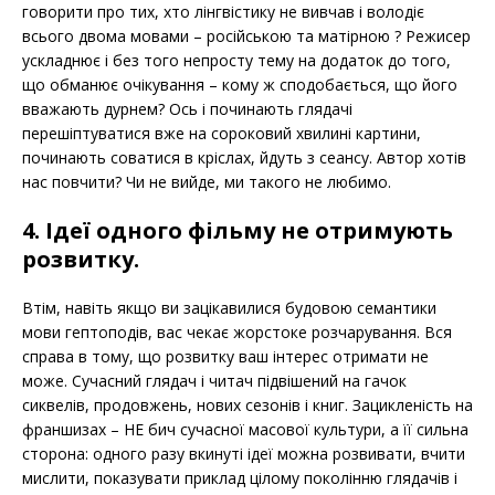
говорити про тих, хто лінгвістику не вивчав і володіє
всього двома мовами – російською та матірною ? Режисер
ускладнює і без того непросту тему на додаток до того,
що обманює очікування – кому ж сподобається, що його
вважають дурнем? Ось і починають глядачі
перешіптуватися вже на сороковий хвилині картини,
починають соватися в кріслах, йдуть з сеансу. Автор хотів
нас повчити? Чи не вийде, ми такого не любимо.
4. Ідеї одного фільму не отримують
розвитку.
Втім, навіть якщо ви зацікавилися будовою семантики
мови гептоподів, вас чекає жорстоке розчарування. Вся
справа в тому, що розвитку ваш інтерес отримати не
може. Сучасний глядач і читач підвішений на гачок
сиквелів, продовжень, нових сезонів і книг. Зацикленість на
франшизах – НЕ бич сучасної масової культури, а її сильна
сторона: одного разу вкинуті ідеї можна розвивати, вчити
мислити, показувати приклад цілому поколінню глядачів і