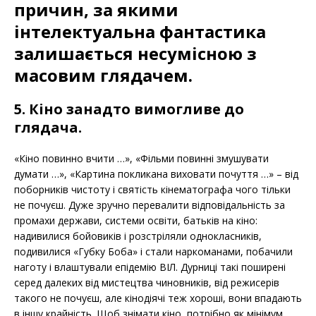
причин, за якими
інтелектуальна фантастика
залишається несумісною з
масовим глядачем.
5. Кіно занадто вимогливе до
глядача.
«Кіно повинно вчити …», «Фільми повинні змушувати
думати …», «Картина покликана виховати почуття …» – від
поборників чистоту і святість кінематографа чого тільки
не почуєш. Дуже зручно перевалити відповідальність за
промахи держави, системи освіти, батьків на кіно:
надивилися бойовиків і розстріляли однокласників,
подивилися «Губку Боба» і стали наркоманами, побачили
наготу і влаштували епідемію ВІЛ. Дурниці такі поширені
серед далеких від мистецтва чиновників, від режисерів
такого не почуєш, але кінодіячі теж хороші, вони впадають
в іншу крайність. Щоб знімати кіно, потрібно як мінімум