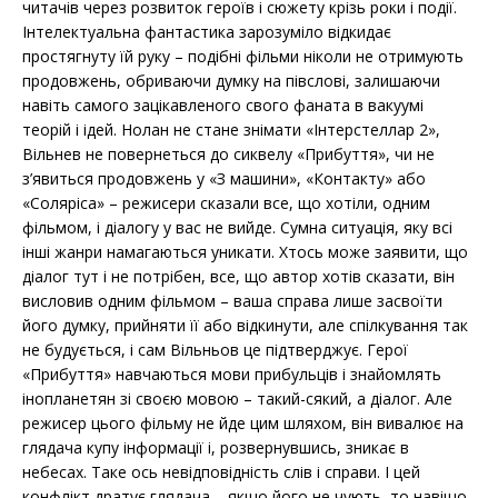
читачів через розвиток героїв і сюжету крізь роки і події.
Інтелектуальна фантастика зарозуміло відкидає
простягнуту їй руку – подібні фільми ніколи не отримують
продовжень, обриваючи думку на півслові, залишаючи
навіть самого зацікавленого свого фаната в вакуумі
теорій і ідей. Нолан не стане знімати «Інтерстеллар 2»,
Вільнев не повернеться до сиквелу «Прибуття», чи не
з’явиться продовжень у «З машини», «Контакту» або
«Соляріса» – режисери сказали все, що хотіли, одним
фільмом, і діалогу у вас не вийде. Сумна ситуація, яку всі
інші жанри намагаються уникати. Хтось може заявити, що
діалог тут і не потрібен, все, що автор хотів сказати, він
висловив одним фільмом – ваша справа лише засвоїти
його думку, прийняти її або відкинути, але спілкування так
не будується, і сам Вільньов це підтверджує. Герої
«Прибуття» навчаються мови прибульців і знайомлять
інопланетян зі своєю мовою – такий-сякий, а діалог. Але
режисер цього фільму не йде цим шляхом, він вивалює на
глядача купу інформації і, розвернувшись, зникає в
небесах. Таке ось невідповідність слів і справи. І цей
конфлікт дратує глядача – якщо його не чують, то навіщо