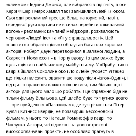
«клеймом» Індіани Джонса, але вибрався з-під гніту, а ось
Керрі Фішер і Марк Хемілл так і залишилися Лєєй і Люком.
Сьогодні рекламний прес ще більш напористий, навіть
середньої руки картини не в силах перебити «шквальний
вогонь» рекламних кампаній мейджорів, розхвалюють
чергових «Людей Ікс» та «Лігу справедливості». Цей
«паштет» з образів щільно обплутав багатьох хороших
акторів: Роберт Дауні перетворився в Залізної людини, а
Скарлетт Йоханссон – в Чорну вдову, і з цим важко буде
щось вдіяти в найближчому майбутньому. У «Прибуття» в
кадрі зійшлися Соколине око і Лоїс Лейн (Форест Уїтакер
ще тільки належить звалити цю ношу після «ізгоя-Один»), і
від цього враження важко звільнитися, тим більше що і
актори для цього мало що роблять. І це справжня біда не
тільки фільму Вільньова, цей шлейф буде тягнутися довго
– горе прийдешнім «Пасажирам», де зустрічаються Пітер
Куілл і Китнисс Евердін, не позаздриш Бессоновскій
фільмам, у нього то Наташа Романофф в кадрі, то
Чаклунка. Актори, які підписані на довгострокові
високооплачувані проекти, не особливо прагнуть в