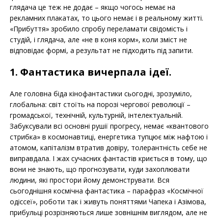
глядача це теж не додає – якщо чогось немає на
рекламних плакатах, то цього немає і в реальному житті.
«Прибуття» зробило спробу переламати свідомість і
студій, і глядача, але «не в коня корм», коли зміст не
відповідає формі, а результат не підходить під запити.
1. Фантастика вичерпала ідеї.
Але головна біда кінофантастики сьогодні, зрозуміло,
глобальна: світ стоїть на порозі чергової революції –
громадської, технічній, культурній, інтелектуальній.
Забуксували всі основні рушії прогресу, немає «квантового
стрибка» в космонавтиці, енергетика тупцює між нафтою і
атомом, капіталізм втратив довіру, толерантність себе не
виправдала. І жах сучасних фантастів криється в тому, що
вони не знають, що прогнозувати, куди захоплювати
людини, які простори йому демонструвати. Вся
сьогоднішня космічна фантастика – парафраз «Космічної
одіссеї», роботи так і живуть поняттями Чапека і Азімова,
прибульці розрізняються лише зовнішнім виглядом, але не