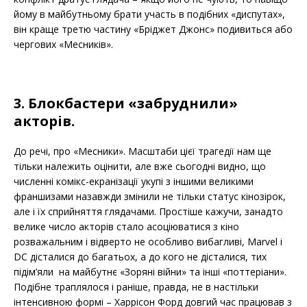
йому в майбутньому брати участь в подібних «диспутах»,
він краще третю частину «Бріджет Джонс» подивиться або
чергових «Месників».
3. Блокбастери «забруднили»
акторів.
До речі, про «Месники». Масштаби цієї трагедії нам ще
тільки належить оцінити, але вже сьогодні видно, що
численні комікс-екранізації укупі з іншими великими
франшизами назавжди змінили не тільки статус кінозірок,
але і їх сприйняття глядачами. Простіше кажучи, занадто
велике число акторів стало асоціюватися з кіно
розважальним і відверто не особливо вибагливі, Marvel і
DC дісталися до багатьох, а до кого не дісталися, тих
підім’яли на майбутнє «Зоряні війни» та інші «поттеріани».
Подібне траплялося і раніше, правда, не в настільки
інтенсивною формі – Харрісон Форд довгий час працював з