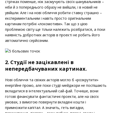
стрічках поменше, ніж засмучують своїх шанувальників –
ніби й з попереднього образу не вийшли, і в новий не
увійшли. Але і на нові обличчя робити ставку страшно –
експериментальним і навіть просто оригінальним
картинам потрібні «локомотиви». Так що з цією
проблемою світу ще тільки належить розібратися, а поки
наявність добротних акторів в проекті не робить його
автоматично серйозним.
2. Студії не зацікавлені в
непередбачуваних картинах.
Нові обличчя та свіжих акторів могло б «розкрутити»
енергійне промо, але поки студії-мейджори не поспішають
вкладатися в інтелектуальний сай-фай. Точніше, вони
готові фінансувати фантастичні проекти, але на своїх
умовах, з вимогою повернути вкладені кошти і
примножити капітал. А значить, геть вигадки,