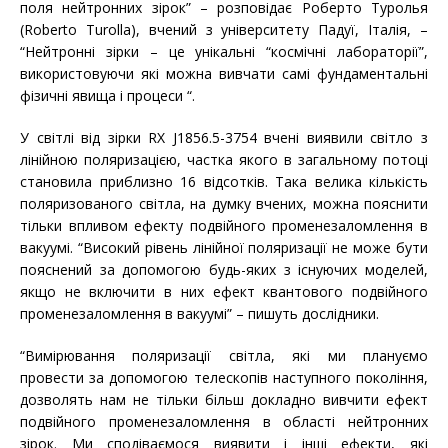
поля нейтронних зірок” – розповідає Роберто Туролья
(Roberto Turolla), вчений з університету Падуї, Італія, –
“Нейтронні зірки – це унікальні “космічні лабораторії”,
використовуючи які можна вивчати самі фундаментальні
фізичні явища і процеси “.
У світлі від зірки RX J1856.5-3754 вчені виявили світло з
лінійною поляризацією, частка якого в загальному потоці
становила приблизно 16 відсотків. Така велика кількість
поляризованого світла, на думку вчених, можна пояснити
тільки впливом ефекту подвійного променезаломлення в
вакуумі. “Високий рівень лінійної поляризації не може бути
пояснений за допомогою будь-яких з існуючих моделей,
якщо не включити в них ефект квантового подвійного
променезаломлення в вакуумі” – пишуть дослідники.
“Вимірювання поляризації світла, які ми плануємо
провести за допомогою телескопів наступного покоління,
дозволять нам не тільки більш докладно вивчити ефект
подвійного променезаломлення в області нейтронних
зірок. Ми сподіваємося виявити і інші ефекти, які