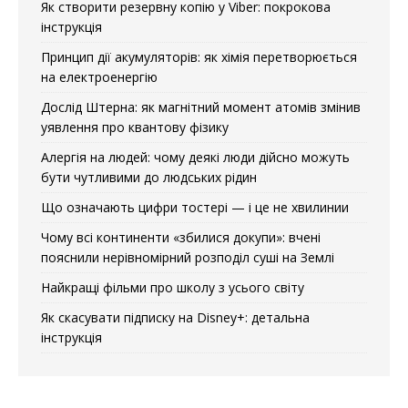
Як створити резервну копію у Viber: покрокова
інструкція
Принцип дії акумуляторів: як хімія перетворюється
на електроенергію
Дослід Штерна: як магнітний момент атомів змінив
уявлення про квантову фізику
Алергія на людей: чому деякі люди дійсно можуть
бути чутливими до людських рідин
Що означають цифри тостері — і це не хвилинии
Чому всі континенти «збилися докупи»: вчені
пояснили нерівномірний розподіл суші на Землі
Найкращі фільми про школу з усього світу
Як скасувати підписку на Disney+: детальна
інструкція