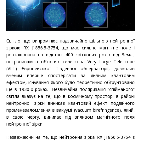
Світло, що випромінює надзвичайно щільною нейтронної
зіркою RX J1856.5-3754, що має сильне магнітне поле і
розташована на відстані 400 світлових років від Землі,
потрапивши в об’єктив телескопа Very Large Telescope
(VLT) Європейської Південної обсерваторії, дозволив
вченим вперше спостерігати за дивним квантовим
ефектом, існування якого було теоретично обгрунтовано
ще в 1930-х роках. Незвичайна поляризація “спійманого”
світла вказує на те, що в космічному просторі в районі
нейтронної зірки виникає квантовий ефект подвійного
променезаломлення в вакуумі (vacuum birefringence), який,
в свою чергу, виникає під впливом магнітного поля
нейтронної зірки.
Незважаючи на те, що нейтронна зірка RX J1856.5-3754 є