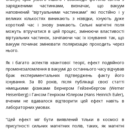
зарядженими частинками, визначає, що вакуум
наповнений “віртуальними частинками” які постійно і у
великих кількостях виникають з нізвідки, існують дуже
короткий час і знову зникають. Сильні магнітні поля
можуть втручатися в цей процес, змінюючи властивості
віртуальних частинок, зачіпаючи час їх існування так, що
вакуум починає змінювати поляризацію проходить через
нього.
Як і багато аспектів квантової теорії, ефект подвійного
променезаломлення в вакуумі до останнього часу відчував
брак експериментальних підтверджень факту його
існування. За 80 років, після публікації своєї статті
німецькими фізиками Вернером Гейзенбергом (Werner
Heisenberg) і Гансом Генріхом Юлером (Hans Heinrich Euler),
вченим не вдавалося відтворити цей ефект навіть в
лабораторних умовах.
“Цей ефект міг бути виявлений тільки в космосі в
присутності сильних магнітних полів, таких, як магнітні