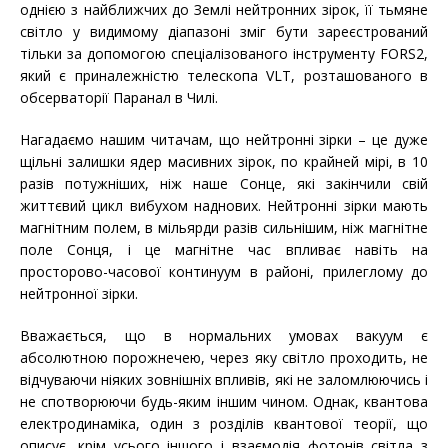
однією з найближчих до Землі нейтронних зірок, її тьмяне
світло у видимому діапазоні зміг бути зареєстрований
тільки за допомогою спеціалізованого інструменту FORS2,
який є приналежністю телескопа VLT, розташованого в
обсерваторії Паранал в Чилі.
Нагадаємо нашим читачам, що нейтронні зірки – це дуже
щільні залишки ядер масивних зірок, по крайней мірі, в 10
разів потужніших, ніж наше Сонце, які закінчили свій
життєвий цикл вибухом наднових. Нейтронні зірки мають
магнітним полем, в мільярди разів сильнішим, ніж магнітне
поле Сонця, і це магнітне час впливає навіть на
просторово-часової континуум в районі, прилеглому до
нейтронної зірки.
Вважається, що в нормальних умовах вакуум є
абсолютною порожнечею, через яку світло проходить, не
відчуваючи ніяких зовнішніх впливів, які не заломлюючись і
не спотворюючи будь-яким іншим чином. Однак, квантова
електродинаміка, один з розділів квантової теорії, що
описує, крім усього іншого і взаємодія фотонів світла з