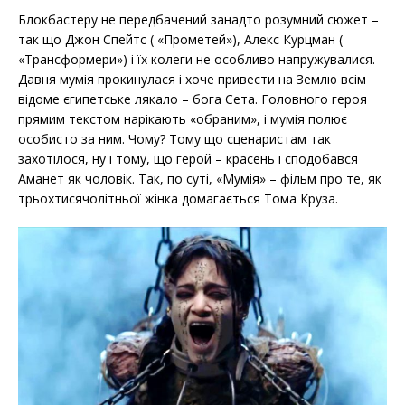
Блокбастеру не передбачений занадто розумний сюжет –
так що Джон Спейтс ( «Прометей»), Алекс Курцман (
«Трансформери») і їх колеги не особливо напружувалися.
Давня мумія прокинулася і хоче привести на Землю всім
відоме єгипетське лякало – бога Сета. Головного героя
прямим текстом нарікають «обраним», і мумія полює
особисто за ним. Чому? Тому що сценаристам так
захотілося, ну і тому, що герой – красень і сподобався
Аманет як чоловік. Так, по суті, «Мумія» – фільм про те, як
трьохтисячолітньої жінка домагається Тома Круза.