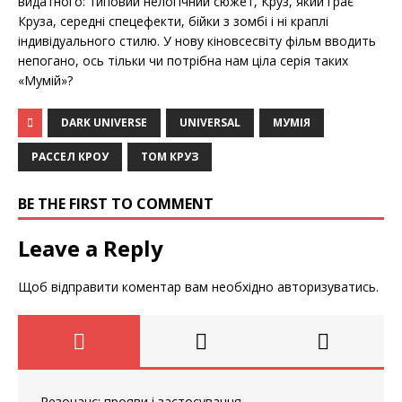
видатного: типовий нелогічний сюжет, Круз, який грає
Круза, середні спецефекти, бійки з зомбі і ні краплі
індивідуального стилю. У нову кіновсесвіту фільм вводить
непогано, ось тільки чи потрібна нам ціла серія таких
«Мумій»?
DARK UNIVERSE
UNIVERSAL
МУМІЯ
РАССЕЛ КРОУ
ТОМ КРУЗ
BE THE FIRST TO COMMENT
Leave a Reply
Щоб відправити коментар вам необхідно
авторизуватись
.
Резонанс: прояви і застосування