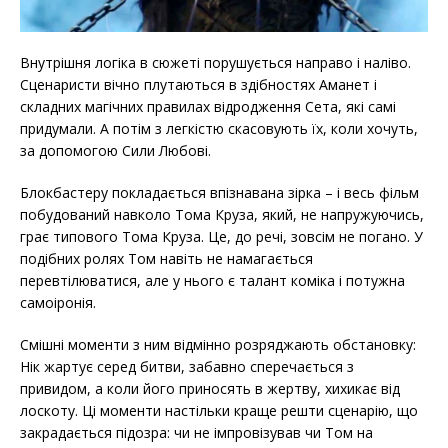
Внутрішня логіка в сюжеті порушується направо і наліво.
Сценаристи вічно плутаються в здібностях Аманет і
складних магічних правилах відродження Сета, які самі
придумали. А потім з легкістю скасовують їх, коли хочуть,
за допомогою Сили Любові.
Блокбастеру покладається впізнавана зірка – і весь фільм
побудований навколо Тома Круза, який, не напружуючись,
грає типового Тома Круза. Це, до речі, зовсім не погано. У
подібних ролях Том навіть не намагається
перевтілюватися, але у нього є талант коміка і потужна
самоіронія.
Смішні моменти з ним відмінно розряджають обстановку:
Нік жартує серед битви, забавно сперечається з
привидом, а коли його приносять в жертву, хихикає від
лоскоту. Ці моменти настільки краще решти сценарію, що
закрадається підозра: чи не імпровізував чи Том на