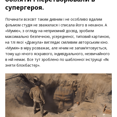
супергероя.
Починати всесвіт таким дивним і не особливо вдалим
фільмом студія не зважилася і списала його в неканон. А
«Мумію», з огляду на неприємний досвід, зробили
максимально безпечною, усередненої, типовий картиною,
на тлі якої «Дракула» виглядає сміливим авторським кіно.
«Мумія» в міру розважає, але нічим не запам’ятовується,
тому що нічого яскравого, індивідуального, незвичайного
в ній немає. Все тут зроблено по шаблонної інструкції «Як
зняти блокбастер».