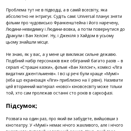
Проблема тут не в підводці, а в самій всесвіту, яка
абсолютно не інтригує. Судіть самі: Universal планує зняти
фільми про чудовисько Франкенштейна і його наречену,
Людини-невидимку і Людини-вовка, а потім повернутися до
Дракули і Ван Хелсінг. Ну, і Джекіля з Хайдом в усьому
цьому знайшли місце.
Не знаю, як у вас, а у мене це викликає сильне дежавю.
Подібний набір персонажів вже обіграний багато разів – в
серіалі «Страшні казки», фільмі «Ван Хелсінг», коміксі «Ліга
видатних джентльменів». І всі ці речі були краще «Мумії»
(хіба що екранізація «Ліги» приблизно на її рівні). Називати
цей вторинний матеріал «нової» кіновсесвіту може тільки
той, хто сам пролежав останні сто років в саркофазі.
Підсумок;
Розвага на один раз, про який ви забудете, вийшовши з
кінотеатру. У «Мумії» немає нічого жахливого, але і нічого