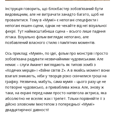
Інструкція говорить, що блокбастер зобов’язаний бути
видовищним, але не витрачати занадто багато, щоб не
провалитися. Тому в «Мумії» є непогані спецефекти і
непогані екшен-сцени, однак не чекайте від неї візуальної
феєрії. Тут наймасштабніша сцена – всього лише падіння
літака. Візуально фільм виглядає непогано, але
позбавлений власного стилю і пам’ятних моментів.
Ось приклад: «Мумія», по ідеї, фільм про монстрів і просто
зобов’язана радувати незвичайними чудовиськами. Але
немає – слуги Аманет виглядають як типові зомбі з
«Ходячих мерців» і «Війни світів Z». А в якийсь момент вони
взагалі зникають, ніби у творців різко скінчилися гроші на
графіку. Незвична, мабуть, сама мумія – цього разу це не
потворне чудовисько, а приваблива жінка. Але, знову ж
таки, на екрані перед нами просто напівгола актриса, яка
абсолютно не вселяє жах і трепет. Тільки порівняйте її з
дійсно зловісним Імхотепом з попередньої «Мумії»
двадцятирічної давності!