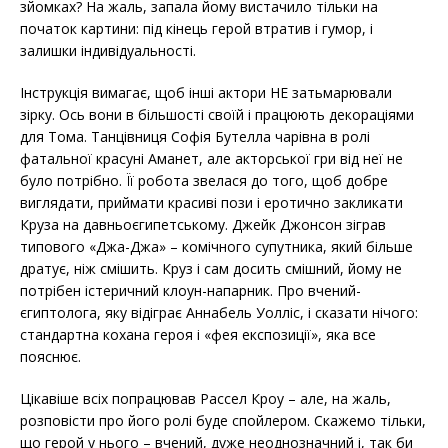
зйомках? На жаль, запала йому вистачило тільки на
початок картини: під кінець герой втратив і гумор, і
залишки індивідуальності.
Інструкція вимагає, щоб інші актори НЕ затьмарювали
зірку. Ось вони в більшості своїй і працюють декораціями
для Тома. Танцівниця Софія Бутелла чарівна в ролі
фатальної красуні Аманет, але акторської гри від неї не
було потрібно. Її робота звелася до того, щоб добре
виглядати, приймати красиві пози і еротично закликати
Круза на давньоєгипетському. Джейк Джонсон зіграв
типового «Джа-Джа» – комічного супутника, який більше
дратує, ніж смішить. Круз і сам досить смішний, йому не
потрібен істеричний клоун-напарник. Про вчений-
єгиптолога, яку відіграє Аннабель Уолліс, і сказати нічого:
стандартна кохана героя і «фея експозиції», яка все
пояснює.
Цікавіше всіх попрацював Рассел Кроу – але, на жаль,
розповісти про його ролі буде спойлером. Скажемо тільки,
що герой у нього – вчений, дуже неоднозначний і, так би