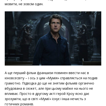
мовити, не зовсім один.
А ще перший фільм франшизи повинен ввести нас в
кіновсесвіту – і ось з цим «Мумія» справляється на подив
грамотно. Підводка до ще не знятим фільмів органічно
вбудована в сюжет, але при цьому майже на нього не
впливає. Просто в другому акті герой Кроу ясно дає
зрозуміти, що в світі «Мумії» існує і інша нечисть з
готичних романів.