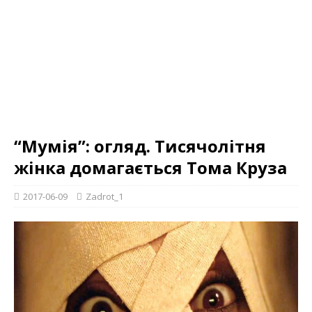
“Мумія”: огляд. Тисячолітня
жінка домагається Тома Круза
2017-06-09
Zadrot_1