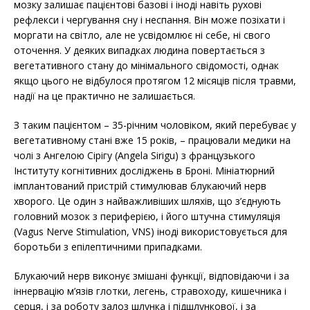
мозку залишає пацієнтові базові і іноді навіть рухові
рефлекси і чергування сну і неспання. Він може позіхати і
моргати на світло, але не усвідомлює ні себе, ні свого
оточення. У деяких випадках людина повертається з
вегетативного стану до мінімального свідомості, однак
якщо цього не відбулося протягом 12 місяців після травми,
надії на це практично не залишається.
З таким пацієнтом – 35-річним чоловіком, який перебуває у
вегетативному стані вже 15 років, – працювали медики на
чолі з Ангелою Сірігу (Angela Sirigu) з французького
Інституту когнітивних досліджень в Броні. Мініатюрний
імплантований пристрій стимулював блукаючий нерв
хворого. Це один з найважливіших шляхів, що з’єднують
головний мозок з периферією, і його штучна стимуляція
(Vagus Nerve Stimulation, VNS) іноді використовується для
боротьби з епілептичними припадками.
Блукаючий нерв виконує змішані функції, відповідаючи і за
іннервацію м’язів глотки, легень, стравоходу, кишечника і
серця, і за роботу залоз шлунка і підшлункової, і за