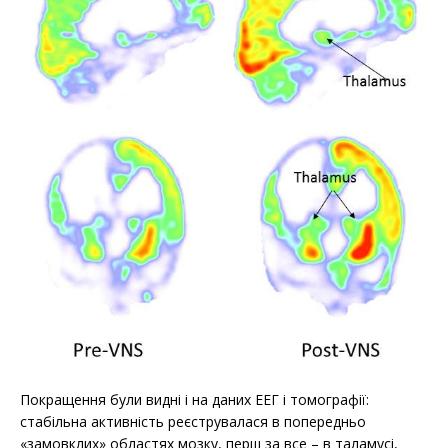
Покращення були видні і на даних ЕЕГ і томографії:
стабільна активність реєструвалася в попередньо
«замовклих» областях мозку, перш за все – в таламусі,