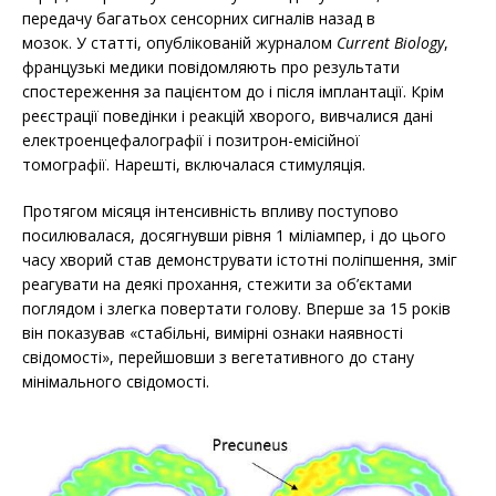
передачу багатьох сенсорних сигналів назад в
мозок. У статті, опублікованій журналом
Current Biology
,
французькі медики повідомляють про результати
спостереження за пацієнтом до і після імплантації. Крім
реєстрації поведінки і реакцій хворого, вивчалися дані
електроенцефалографії і позитрон-емісійної
томографії. Нарешті, включалася стимуляція.
Протягом місяця інтенсивність впливу поступово
посилювалася, досягнувши рівня 1 міліампер, і до цього
часу хворий став демонструвати істотні поліпшення, зміг
реагувати на деякі прохання, стежити за об’єктами
поглядом і злегка повертати голову. Вперше за 15 років
він показував «стабільні, вимірні ознаки наявності
свідомості», перейшовши з вегетативного до стану
мінімального свідомості.