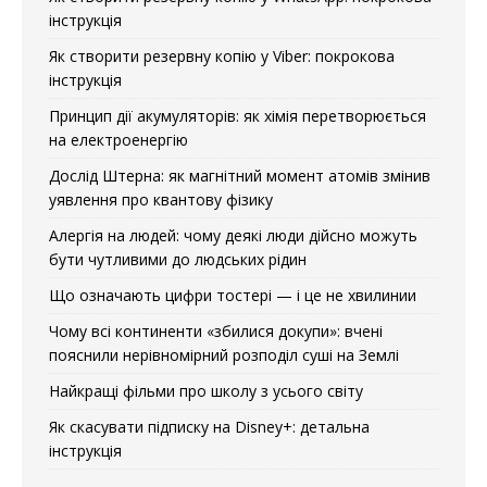
інструкція
Як створити резервну копію у Viber: покрокова
інструкція
Принцип дії акумуляторів: як хімія перетворюється
на електроенергію
Дослід Штерна: як магнітний момент атомів змінив
уявлення про квантову фізику
Алергія на людей: чому деякі люди дійсно можуть
бути чутливими до людських рідин
Що означають цифри тостері — і це не хвилинии
Чому всі континенти «збилися докупи»: вчені
пояснили нерівномірний розподіл суші на Землі
Найкращі фільми про школу з усього світу
Як скасувати підписку на Disney+: детальна
інструкція