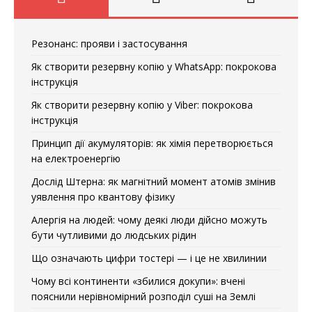
Резонанс: прояви і застосування
Як створити резервну копію у WhatsApp: покрокова
інструкція
Як створити резервну копію у Viber: покрокова
інструкція
Принцип дії акумуляторів: як хімія перетворюється
на електроенергію
Дослід Штерна: як магнітний момент атомів змінив
уявлення про квантову фізику
Алергія на людей: чому деякі люди дійсно можуть
бути чутливими до людських рідин
Що означають цифри тостері — і це не хвилинии
Чому всі континенти «збилися докупи»: вчені
пояснили нерівномірний розподіл суші на Землі