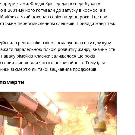
ми предметами. Фредді Крюгер давно перебував у
о в 2001-му його готували до запуску в космос, а в
 «Крик», який поховав серію на довгі роки. І це при
істським переосмисленням слешерів. Привиди жанр теж
дійснила революцію в кіно і подарувала світу цілу купу
важати паралельною гілкою розвитку жанру, значимість
о навалу рімейків класики залишалося ще років
о сприятливою для чогось незвичайного. Тому ідея
ички зі смертю як такої зацікавила продюсерів.
 померти