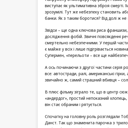
виступає як ультимативна зброя смерті. М
зрозумілі. Тут же небезпеку становить аб
банки. Як з таким боротися? Від долі ж не
Звідси – ще одна ключова риса франшизи,
дослідження фобій. Звичні повсякденні ре
смертельно небезпечними. У першій части
є майже у всіх і лише підігрівається нов
Супермен, «перельоти – все ще найбезпе
А ось починаючи з другої частини серія ро
все: автостради, ралі, американські гірки,
звичайно ж, самий страшний вбивця – сол
В плюс фільму зіграло те, що в центр сю
«андердог», простий непоказний хлопець, 
він стає обраним і рятується.
Спочатку на головну роль розглядали Тобі
Данст. Так що знаменита парочка з трилог