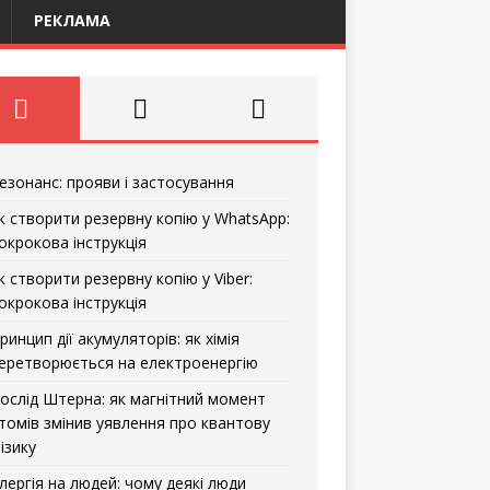
РЕКЛАМА
езонанс: прояви і застосування
к створити резервну копію у WhatsApp:
окрокова інструкція
к створити резервну копію у Viber:
окрокова інструкція
ринцип дії акумуляторів: як хімія
еретворюється на електроенергію
ослід Штерна: як магнітний момент
томів змінив уявлення про квантову
ізику
лергія на людей: чому деякі люди