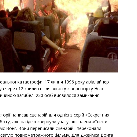
еальної катастрофи. 17 липня 1996 року авіалайнер
нув через 12 хвилин після зльоту з аеропорту Нью-
ричиною загибелі 230 осіб виявилося замикання
торії написав сценарій для однієї з серій «Секретних
боту, але на ідею звернули увагу інші члени «Спілки
мс Вонг. Вони переписали сценарій і переконали
е світло повнометражного фільму. Для Джеймса Вонга