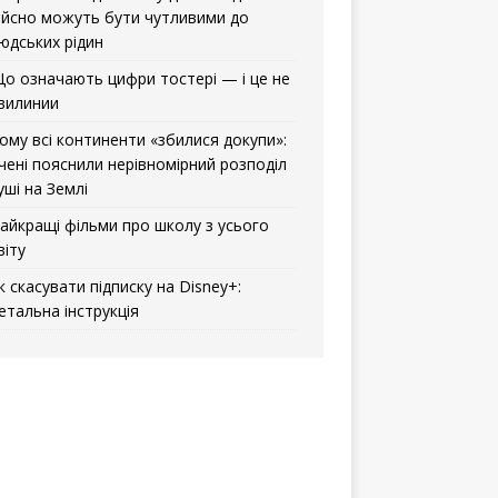
ійсно можуть бути чутливими до
юдських рідин
о означають цифри тостері — і це не
вилинии
ому всі континенти «збилися докупи»:
чені пояснили нерівномірний розподіл
уші на Землі
айкращі фільми про школу з усього
віту
к скасувати підписку на Disney+:
етальна інструкція