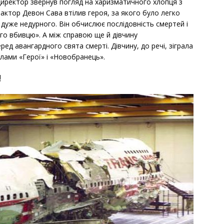
-директор звернув погляд на харизматичного хлопця з
 актор Девон Сава втілив героя, за якого було легко
дуже недурного. Він обчислює послідовність смертей і
го вбивцю». А між справою ще й дівчину
ед авангардного свята смерті. Дівчину, до речі, зіграла
алами «Герої» і «Новобранець».
!