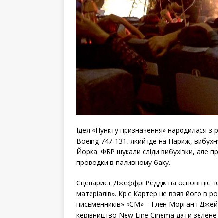
Ідея «Пункту призначення» народилася з р
Boeing 747-131, який іде на Париж, вибух
Йорка. ФБР шукали сліди вибухівки, але п
проводки в паливному баку.
Сценарист Джеффрі Реддік на основі цієї іс
матеріалів». Кріс Картер не взяв його в ро
письменників» «СМ» – Глен Морган і Джей
керівництво New Line Cinema дати зелен