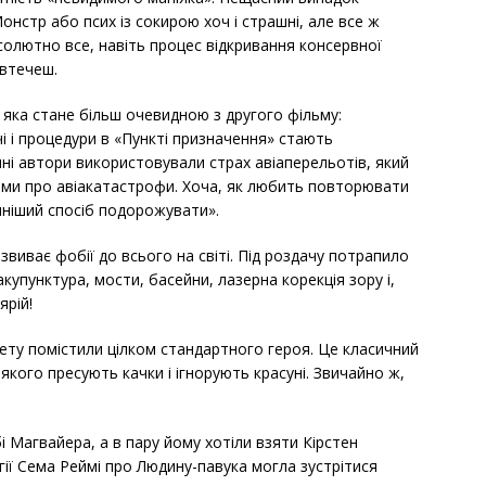
онстр або псих із сокирою хоч і страшні, але все ж
солютно все, навіть процес відкривання консервної
 втечеш.
 яка стане більш очевидною з другого фільму:
чі і процедури в «Пункті призначення» стають
ні автори використовували страх авіаперельотів, який
инами про авіакатастрофи. Хоча, як любить повторювати
чніший спосіб подорожувати».
звиває фобії до всього на світі. Під роздачу потрапило
 акупунктура, мости, басейни, лазерна корекція зору і,
ярій!
жету помістили цілком стандартного героя. Це класичний
якого пресують качки і ігнорують красуні. Звичайно ж,
 Магвайера, а в пару йому хотіли взяти Кірстен
ії Сема Реймі про Людину-павука могла зустрітися