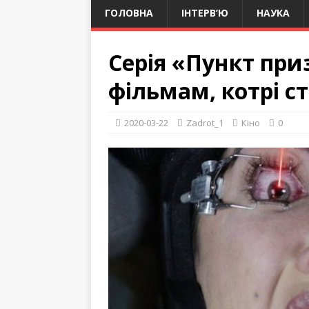
ГОЛОВНА
ІНТЕРВ’Ю
НАУКА
Серія «Пункт при
фільмам, котрі с
2020-03-22
Zadrot_1
Кіно
0