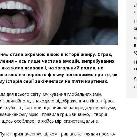
д
л
Щ
х
Ч
в
с
ня» стала окремою віхою в історії жанру. Страх,
оплення – ось лише частина емоцій, випробуваних
Н
 яка жила яскраво і, на загальний подив, не
с
ого ювілею першого фільму поговоримо про те, як
Я
му історія серії закінчилася на п’яти картинах.
д
м для всього світу. Очікування глобальних змін,
ми і, звичайно ж, знаходило відображення в кіно. «Краса
й клуб» – ці картини, що вийшли напередодні міленіуму,
 американську мрію і правила гри. Звичайно, і творці
 щось особливе і в якійсь мірі екзистенціальне.
Пункт призначення», цілком тривіальна: глядач просто-