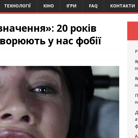
ТЕХНОЛОГІЇ
КІНО
ІГРИ
FAQ
КОНТАКТИ
значення»: 20 років
творюють у нас фобії
Р
Я
п
Я
п
П
п
Д
а
ф
А