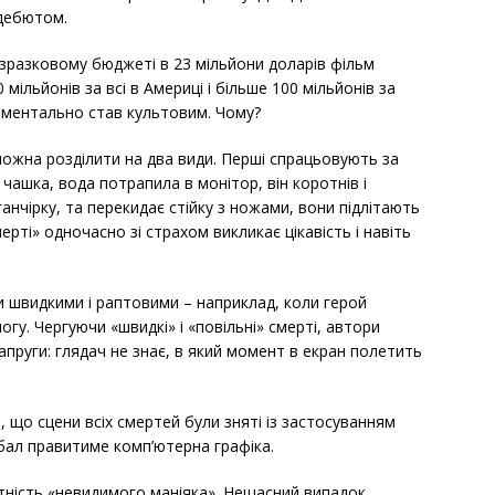
дебютом.
 зразковому бюджеті в 23 мільйони доларів фільм
 мільйонів за всі в Америці і більше 100 мільйонів за
оментально став культовим. Чому?
можна розділити на два види. Перші спрацьовують за
чашка, вода потрапила в монітор, він коротнів і
ганчірку, та перекидає стійку з ножами, вони підлітають
ерті» одночасно зі страхом викликає цікавість і навіть
 швидкими і раптовими – наприклад, коли герой
гу. Чергуючи «швидкі» і «повільні» смерті, автори
пруги: глядач не знає, в який момент в екран полетить
 що сцени всіх смертей були зняті із застосуванням
 бал правитиме комп’ютерна графіка.
тність «невидимого маніяка». Нещасний випадок