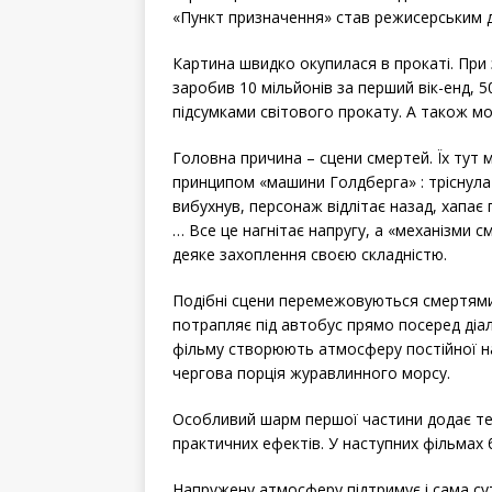
«Пункт призначення» став режисерським 
Картина швидко окупилася в прокаті. При
заробив 10 мільйонів за перший вік-енд, 50
підсумками світового прокату. А також м
Головна причина – сцени смертей. Їх тут 
принципом «машини Голдберга» : тріснула 
вибухнув, персонаж відлітає назад, хапає 
… Все це нагнітає напругу, а «механізми см
деяке захоплення своєю складністю.
Подібні сцени перемежовуються смертями
потрапляє під автобус прямо посеред діало
фільму створюють атмосферу постійної на
чергова порція журавлинного морсу.
Особливий шарм першої частини додає те,
практичних ефектів. У наступних фільмах
Напружену атмосферу підтримує і сама су