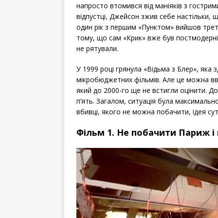
напросто втомився від маніяків з гостри
відпустці, Джейсон зжив себе настільки, щ
один рік з першим «Пунктом» вийшов третій
тому, що сам «Крик» вже був постмодерн
не рятували.
У 1999 році грянула «Відьма з Блер», яка з
мікробюджетних фільмів. Але це можна в
який до 2000-го ще не встигли оцінити. Д
п’ять. Загалом, ситуація була максимальн
вбивці, якого не можна побачити, ідея сут
Фільм 1. Не побачити Париж і