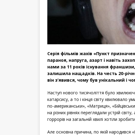
Серія фільмів жахів «Пункт призначен
параноя, напруга, азарт і навіть зах
нами за 11 років існування франшизи,
залишила нащадків. На честь 20-річн
він з’явився, чому був унікальний і чо
Наступ нового тисячоліття було хвилюючи
катарсису, а то і кінця світу хвилювало у
по-американськи», «Матриця», «Бійцівськи
на різних рівнях переглядали устрій світу,
горрорів на загальній хвилі хотіли зробити
Але основна причина, по якій народився «