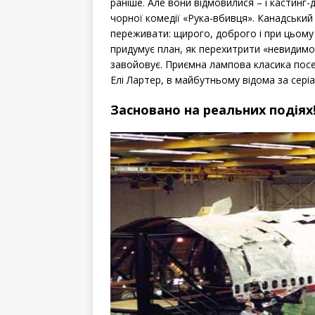
раніше. Але вони відмовилися – і кастинг
чорної комедії «Рука-вбивця». Канадський
переживати: щирого, доброго і при цьому 
придумує план, як перехитрити «невидимо
завойовує. Приємна лампова класика посер
Елі Лартер, в майбутньому відома за сері
Засновано на реальних подіях