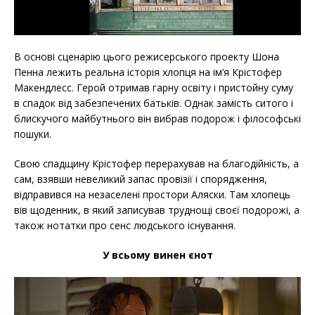
В основі сценарію цього режисерського проекту Шона
Пенна лежить реальна історія хлопця на ім’я Крістофер
Макендлесс. Герой отримав гарну освіту і пристойну суму
в спадок від забезпечених батьків. Однак замість ситого і
блискучого майбутнього він вибрав подорож і філософські
пошуки.
Свою спадщину Крістофер перерахував на благодійність, а
сам, взявши невеликий запас провізії і спорядження,
відправився на незаселені простори Аляски. Там хлопець
вів щоденник, в який записував труднощі своєї подорожі, а
також нотатки про сенс людського існування.
У всьому винен єнот