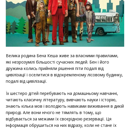
Велика родина Бена Кеша живе за власними правилами,
які незрозумілі більшості сучасних людей. Бен і його
дружина колись прийняли рішення піти подалі від
цивілізації і оселитися в відокремленому лісовому будинку,
подалі від цивілізації.
Їх шестеро дітей перебувають на домашньому навчанні,
читають класичну літературу, вивчають науки і історію,
знають кілька мов і володіють навиками виживання в дикій
природі. Але вони нічого не тямлять в тому, що
відбувається за межами їх своєрідною резервації. Ця
інформація обрушиться на них відразу, коли не стане їх