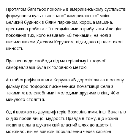
Протягом багатьох поколінь в американському суспільстві
формувався культ так званої «американської мрії».
Великий будинок з білим парканом, хороша машина,
престижна робота є її неодмінними атрибутами. Але ціле
покоління тих, кого називали «бітниками», на чолі з
письменником Джеком Керуаком, відкидало ці пластикові
цінності.
Прагнення до свободи від матеріалізму і творчої
самореалізації була їх головною метою.
Автобіографічна книга Керуака «В дорозі» лягла в основу
фільму про подорож письменника-початківця Села з
такими ж волелюбними і молодими друзями в кінці 40-х
минулого століття.
Одні вважають дауншифтерів божевільними, інші бачать в
їх діях прояв вищої мудрості. Правда в тому, що кожна
людина вільна шукати свій власний шлях до щастя і,
можливо, він не завжди прокладений через кар’єрні