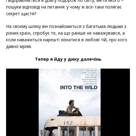
і відправляється в довгу подорож по світу, мета якого –
пошуки відповіді на питання: у чому ж все-таки полягає
секрет щастя?
На своєму шляху він познайомиться з багатьма людьми з
різних країн, спробує те, на що раніше не наважувався, а
коли наважиться нарешті зізнатися в любові тій, про кого
давно мріяв.
Тепер я йду у дику далечінь