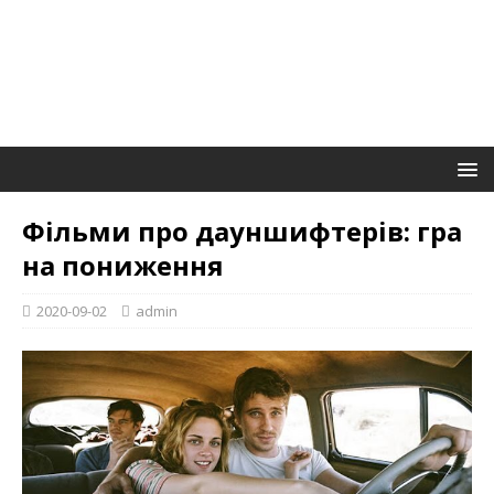
Фільми про дауншифтерів: гра
на пониження
2020-09-02
admin