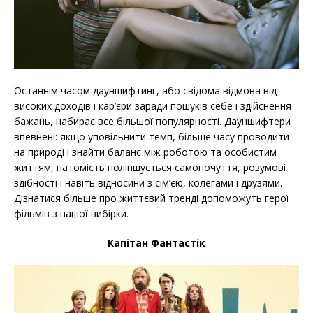
Останнім часом дауншифтинг, або свідома відмова від
високих доходів і кар’єри заради пошуків себе і здійснення
бажань, набирає все більшої популярності. Дауншифтери
впевнені: якщо уповільнити темп, більше часу проводити
на природі і знайти баланс між роботою та особистим
життям, натомість поліпшується самопочуття, розумові
здібності і навіть відносини з сім’єю, колегами і друзями.
Дізнатися більше про життєвий тренді допоможуть герої
фільмів з нашої вибірки.
Капітан Фантастік