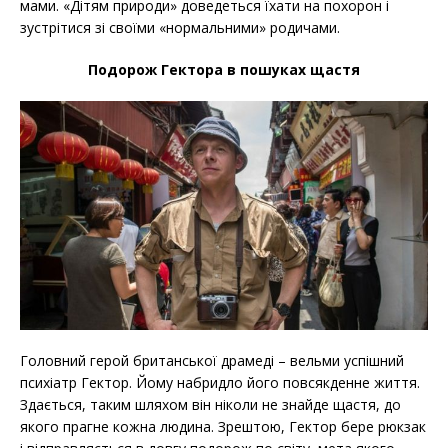
мами. «Дітям природи» доведеться їхати на похорон і
зустрітися зі своїми «нормальними» родичами.
Подорож Гектора в пошуках щастя
Головний герой британської драмеді – вельми успішний
психіатр Гектор. Йому набридло його повсякденне життя.
Здається, таким шляхом він ніколи не знайде щастя, до
якого прагне кожна людина. Зрештою, Гектор бере рюкзак