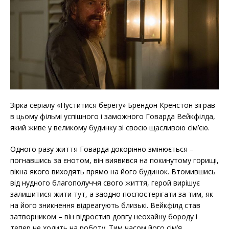
Зірка серіалу «Пуститися берегу» Брендон Кренстон зіграв
в цьому фільмі успішного і заможного Говарда Вейкфілда,
який живе у великому будинку зі своєю щасливою сім’єю.
Одного разу життя Говарда докорінно змінюється –
погнавшись за єнотом, він виявився на покинутому горищі,
вікна якого виходять прямо на його будинок. Втомившись
від нудного благополуччя свого життя, герой вирішує
залишитися жити тут, а заодно поспостерігати за тим, як
на його зникнення відреагують близькі. Вейкфілд став
затворником – він відростив довгу неохайну бороду і
тепер не ходить на роботу. Тим часом його сім’я