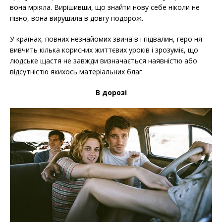
вона мріяла. Вирішивши, що знайти нову себе ніколи не
пізно, вона вирушила в довгу подорож.
У країнах, повних незнайомих звичаїв і підвалин, героїня
вивчить кілька корисних життєвих уроків і зрозуміє, що
людське щастя не завжди визначається наявністю або
відсутністю якихось матеріальних благ.
В дорозі