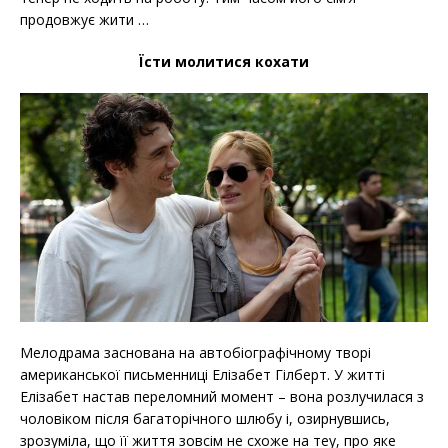
продовжує жити …
Їсти молитися кохати
Мелодрама заснована на автобіографічному творі
американської письменниці Елізабет Гілберт. У житті
Елізабет настав переломний момент – вона розлучилася з
чоловіком після багаторічного шлюбу і, озирнувшись,
зрозуміла, що її життя зовсім не схоже на теу, про яке