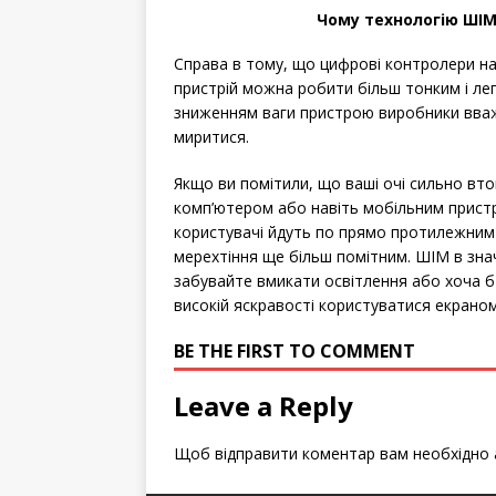
Чому технологію ШІ
Справа в тому, що цифрові контролери наб
пристрій можна робити більш тонким і лег
зниженням ваги пристрою виробники вваж
миритися.
Якщо ви помітили, що ваші очі сильно вт
комп’ютером або навіть мобільним пристр
користувачі йдуть по прямо протилежним
мерехтіння ще більш помітним. ШІМ в значн
забувайте вмикати освітлення або хоча б 
високій яскравості користуватися екрано
BE THE FIRST TO COMMENT
Leave a Reply
Щоб відправити коментар вам необхідно