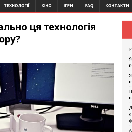
ТЕХНОЛОГІЇ
КІНО
ІГРИ
FAQ
КОНТАКТИ
ально ця технологія
ору?
Р
Я
п
Я
п
П
п
Д
а
ф
А