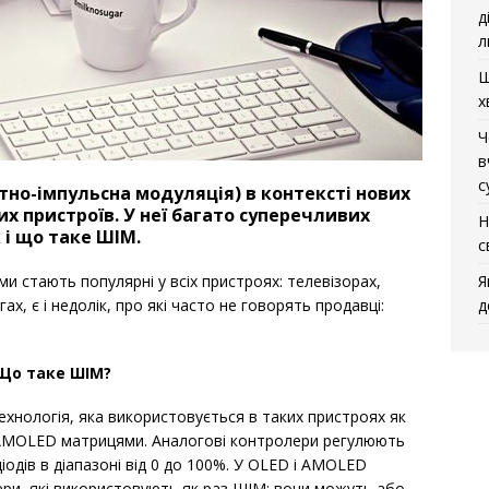
д
л
Щ
х
Ч
в
с
но-імпульсна модуляція) в контексті нових
х пристроїв. У неї багато суперечливих
Н
 і що таке ШІМ.
с
Я
 стають популярні у всіх пристроях: телевізорах,
д
ах, є і недолік, про які часто не говорять продавці:
Що таке ШІМ?
ехнологія, яка використовується в таких пристроях як
 AMOLED матрицями. Аналогові контролери регулюють
іодів в діапазоні від 0 до 100%. У OLED і AMOLED
ри, які використовують як раз ШІМ: вони можуть або