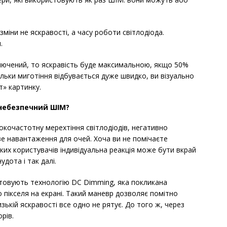
міни не яскравості, а часу роботи світлодіода.
.
лючений, то яскравість буде максимальною, якщо 50%
кільки миготіння відбувається дуже швидко, ви візуально
т» картинку.
небезпечний ШІМ?
окочастотну мерехтіння світлодіодів, негативно
ве навантаження для очей. Хоча ви не помічаєте
яких користувачів індивідуальна реакція може бути вкрай
удота і так далі.
истовують технологію DC Dimming, яка покликана
 пікселя на екрані. Такий маневр дозволяє помітно
зькій яскравості все одно не рятує. До того ж, через
рів.