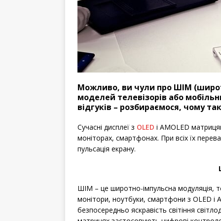
Можливо, ви чули про ШІМ (широт
моделей телевізорів або мобільни
відгуків – розбираємося, чому так
Сучасні дисплеї з
OLED
і AMOLED матрицями
моніторах, смартфонах. При всіх їх переваг
пульсація екрану.
ШІМ – це широтно-імпульсна модуляція, т
монітори, ноутбуки, смартфони з OLED і
безпосередньо яскравість світіння світлод
матрицях застосовують цифрові контроле