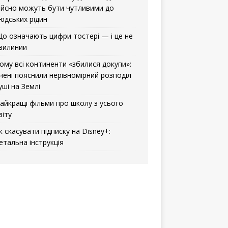
ійсно можуть бути чутливими до
юдських рідин
о означають цифри тостері — і це не
вилинии
ому всі континенти «збилися докупи»:
чені пояснили нерівномірний розподіл
уші на Землі
айкращі фільми про школу з усього
віту
к скасувати підписку на Disney+:
етальна інструкція