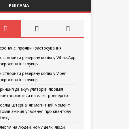
РЕКЛАМА
езонанс: прояви і застосування
к створити резервну копію у WhatsApp:
окрокова інструкція
к створити резервну копію у Viber:
окрокова інструкція
ринцип дії акумуляторів: як хімія
еретворюється на електроенергію
ослід Штерна: як магнітний момент
томів змінив уявлення про квантову
ізику
лергія на людей: чому деякі люди