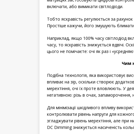
включати, або вимикати світлодіоди.
Тобто яскравість регулюється за рахунок з
Простіше кажучи, його змушують блимати
Наприклад, якщо 100% часу світлодіод вк
часу, то яскравість знижується вдвічі. Ос
цього не помічаєте: очі як раз і «усредняю
Чим 
Подібна технологія, яка використовує вис
впливає на зір, оскільки створює додатко
мерехтіння, очі їх проте вловлюють. У де
негативною: різь в очах, запаморочення, н
Для мінімізації шкідливого впливу викор
контролювати рівень напруги для кожного
згладжувати рівень мерехтіння, але при ни
DC Dimming знижується насиченість кольо