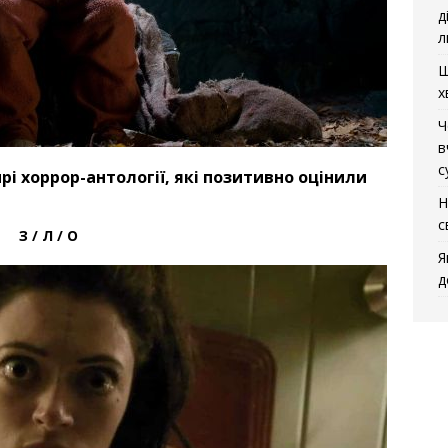
д
л
Щ
х
Ч
в
с
рі хоррор-антології, які позитивно оцінили
Н
с
З / Л / О
Я
д