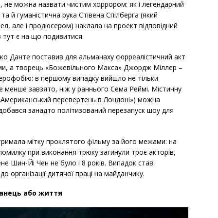
, не можна назвати чистим хоррором: як і легендарний
та й гуманістична рука Стівена Спілберга (який
вел, але і продюсером) наклала на проект відповідний
 тут є на що подивитися.
Джо Данте поставив для альманаху сюрреалістичний акт
ми, а творець «Божевільного Макса» Джордж Міллер –
ерофобію: в першому випадку вийшло не тільки
не менше завзято, ніж у раннього Сема Реймі. Містичну
( «Американський перевертень в Лондоні») можна
добався занадто політизований перезапуск шоу для
 отримала мітку проклятого фільму за його межами: на
омилку при виконання трюку загинули троє акторів,
Рене Шин-Йі Чен не було і 8 років. Випадок став
 до організації дитячої праці на майданчику.
анець або життя