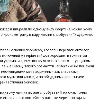
исерів вибрали по одному виду смерті на кожну букву
ого хронометражу в пару хвилин спробували їх художньо
вала і основну проблему, і головні переваги антології
сь включений матеріал вийшов хорошим: в гонитві за
и утримати єдину планку якості. З іншого – тут цілком
 та й в цілому такого розмаїття і еклектики не побачиш
ь з неочевидними метафоричними замальовками,
вою мультиплікацією, а за абсурдними японськими
 фантастичний бойовик.
вжньому налякати, але спробувати її на смак точно
ьки екзотичного коктейлю у вас вже через півгодини