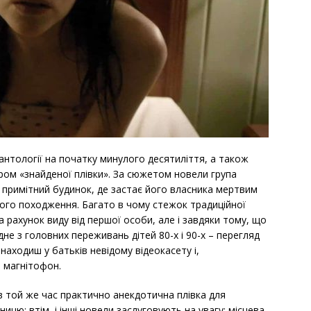
а антології на початку минулого десятиліття, а також
ром «знайденої плівки». За сюжетом новели група
е примітний будинок, де застає його власника мертвим
мого походження. Багато в чому стежок традиційної
а рахунок виду від першої особи, але і завдяки тому, що
е з головних переживань дітей 80-х і 90-х – перегляд
находиш у батьків невідому відеокасету і,
й магнітофон.
 той же час практично анекдотична плівка для
тницю; втім, і інші новели заслуговують на увагу: місцева