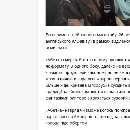
Експеримент небаченого масштабу: 26 реж
англійського алфавіту і в рамках виділен
осмислити.
«Абетка смерті» багато в чому проілюстру
як формату. З одного боку, далеко не ве
кількістю продюсери закономірно не змогл
можна виявити справжні жанрові перлини,
більше ніде. Кривава м’ясорубка сусідит
традиційна зйомка змінюється пластиліно
фантазіями раптово з’являється суворий
«Абетка» навряд чи зможе когось по-спра
варто: висока ймовірність, що від настіл
голова піде обертом.