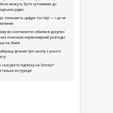
ійсно можуть бути чутливими до
юдських рідин
о означають цифри тостері — і це не
вилинии
ому всі континенти «збилися докупи»:
чені пояснили нерівномірний розподіл
уші на Землі
айкращі фільми про школу з усього
віту
к скасувати підписку на Disney+:
етальна інструкція