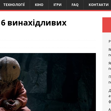
ТЕХНОЛОГІЇ
КІНО
ІГРИ
FAQ
КОНТАКТИ
: 6 винахідливих
Р
Я
п
Я
п
П
п
Д
а
ф
А