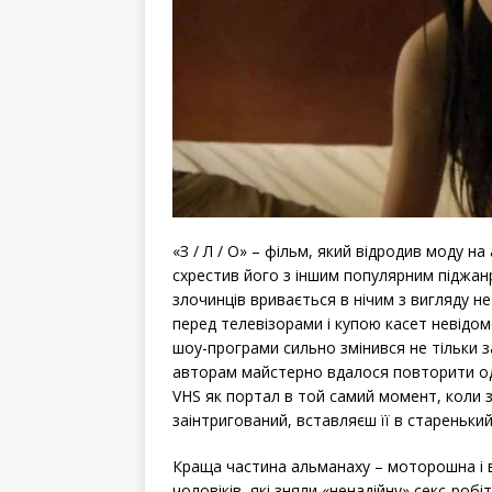
«З / Л / О» – фільм, який відродив моду н
схрестив його з іншим популярним піджан
злочинців вривається в нічим з вигляду н
перед телевізорами і купою касет невідо
шоу-програми сильно змінився не тільки з
авторам майстерно вдалося повторити одн
VHS як портал в той самий момент, коли з
заінтригований, вставляєш її в стареньки
Краща частина альманаху – моторошна і в
чоловіків, які зняли «ненадійну» секс-робі