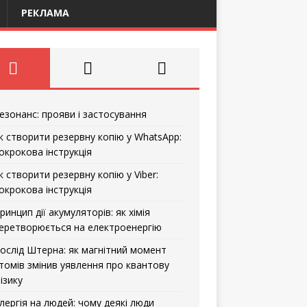
РЕКЛАМА
езонанс: прояви і застосування
к створити резервну копію у WhatsApp:
окрокова інструкція
к створити резервну копію у Viber:
окрокова інструкція
ринцип дії акумуляторів: як хімія
еретворюється на електроенергію
ослід Штерна: як магнітний момент
томів змінив уявлення про квантову
ізику
лергія на людей: чому деякі люди