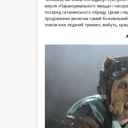
версія «Паранормального явища» і наскріз
посеред сатанинського обряду. Цікаві гля
продовженні (включає самий божевільний с
зовсім вже ледачий триквел, мабуть, кра