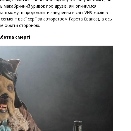
ь макабричний уривок про друзів, які опинилися
дачі можуть продовжити занурення в світ VHS-жахів в
егмент всієї серії за авторством Гарета Еванса), а ось
ще обійти стороною.
Абетка смерті