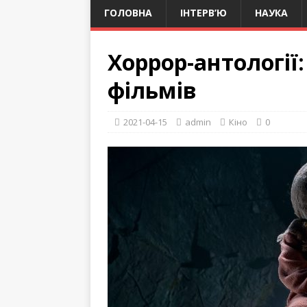
ГОЛОВНА
ІНТЕРВ’Ю
НАУКА
Хоррор-антології
фільмів
2021-04-15
admin
Кіно
0