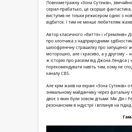
Повнометражну «Зона Сутінків», звичайно
серіал-прабатько, це скоріше фантастика, 
виступив не тільки режисером однієї з но
відбиток. І тим не менше любителям жахів
Автор класичного «Виття» і «Гремлінів» 
про хлопчика з надприродними здібностя
шизофренічну страшилку про запущеної а
моторошно, але і красиво, а у другому – 
ж історію про расизм від Джона Лендіса 
порекомендувати навіть тим, кому не спо
каналу CBS.
Але крім жахів на екрані «Зона Сутінків»
знімальному майданчику через фатальну п
двоє з яких були зовсім дітьми: Мік Дін і 
резонансним в індустрії і вплинув на підхід
Гам