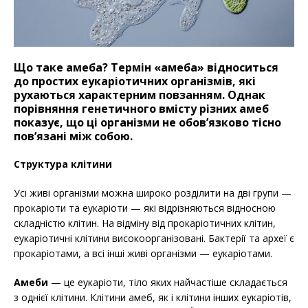
Що таке амеба? Термін «амеба» відноситься
до простих еукаріотичних організмів, які
рухаються характерним повзанням. Однак
порівняння генетичного вмісту різних амеб
показує, що ці організми не обов’язково тісно
пов’язані між собою.
Структура клітини
Усі живі організми можна широко розділити на дві групи —
прокаріоти та еукаріоти — які відрізняються відносною
складністю клітин. На відміну від прокаріотичних клітин,
еукаріотичні клітини високоорганізовані. Бактерії та археї є
прокаріотами, а всі інші живі організми — еукаріотами.
Амеби
— це еукаріоти, тіло яких найчастіше складається
з однієї клітини. Клітини амеб, як і клітини інших еукаріотів,