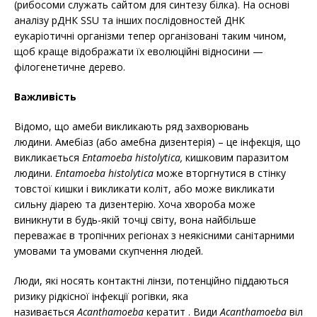
(рибосоми служать сайтом для синтезу білка). На основі
аналізу рДНК SSU та інших послідовностей ДНК
еукаріотичні організми тепер організовані таким чином,
щоб краще відображати їх еволюційні відносини —
філогенетичне дерево.
Важливість
Відомо, що амеби викликають ряд захворювань
людини. Амебіаз (або амебна дизентерія) – це інфекція, що
викликається
Entamoeba histolytica,
кишковим паразитом
людини.
Entamoeba histolytica
може вторгнутися в стінку
товстої кишки і викликати коліт, або може викликати
сильну діарею та дизентерію. Хоча хвороба може
виникнути в будь-якій точці світу, вона найбільше
переважає в тропічних регіонах з неякісними санітарними
умовами та умовами скупчення людей.
Люди, які носять контактні лінзи, потенційно піддаються
ризику рідкісної інфекції рогівки, яка
називається
Acanthamoeba
кератит . Види
Acanthamoeba
віл