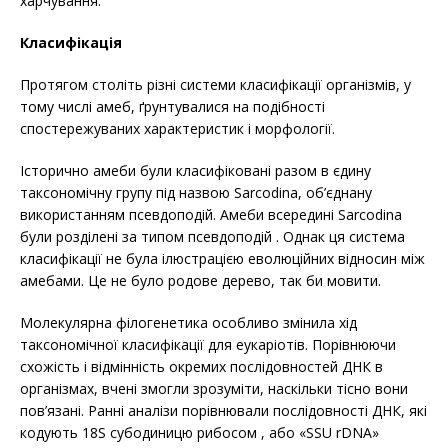
харчування.
Класифікація
Протягом століть різні системи класифікації організмів, у
тому числі амеб, ґрунтувалися на подібності
спостережуваних характеристик і морфології.
Історично амеби були класифіковані разом в єдину
таксономічну групу під назвою Sarcodina, об’єднану
використанням псевдоподій. Амеби всередині Sarcodina
були розділені за типом псевдоподій . Однак ця система
класифікації не була ілюстрацією еволюційних відносин між
амебами. Це не було родове дерево, так би мовити.
Молекулярна філогенетика особливо змінила хід
таксономічної класифікації для еукаріотів. Порівнюючи
схожість і відмінність окремих послідовностей ДНК в
організмах, вчені змогли зрозуміти, наскільки тісно вони
пов’язані. Ранні аналізи порівнювали послідовності ДНК, які
кодують 18S субодиницю рибосом , або «SSU rDNA»