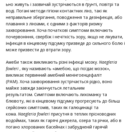
ьно живуть і зазвичай зустрічаються в ґрунті, повітрі та
воді. Погані методи гігієни контактних лінз, такі як
неправильне зберігання, поводження та дезінфекція, або
плавання з лінзами, є одними з факторів ризику
захворювання. Хоча початкові симптоми включають
почервоніння, свербіж і нечіткість зору, якщо не лікувати,
інфекція в кінцевому підсумку призведе до сильного болю і
може призвести до втрати зору.
Амеби також викликають різні інфекції мозку.
Naegleria
fowleri ,
яку називають «амебою, що поїдає мозок»,
викликає первинний амебний менінгоенцефаліт
(PAM). Хоча захворювання зустрічається рідко, воно
майже завжди закінчується летальним
результатом. Симптоми включають лихоманку та
блювоту, які в кінцевому підсумку прогресують до більш
серйозних симптомів, таких як галюцинації та
кома.
Naegleria fowleri
присутня в теплих прісноводних
водоймах, таких як гарячі джерела, озера та річки, або в
погано хлорованих басейнах і забрудненій гарячій