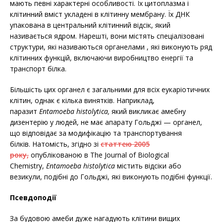
мають певні характерні особливості. Їх цитоплазма і
клітинний вміст укладені в клітинну мембрану. Їх ДНК
упакована в центральний клітинний відсік, який
називається ядром. Нарешті, вони містять спеціалізовані
структури, які називаються органелами , які виконують ряд
клітинних функцій, включаючи виробництво енергії та
транспорт білка.
Більшість цих органел є загальними для всіх еукаріотичних
клітин, однак є кілька винятків. Наприклад,
паразит
Entamoeba histolytica,
який викликає амебну
дизентерію у людей, не має апарату Гольджі — органел,
що відповідає за модифікацію та транспортування
білків. Натомість, згідно зі
статтею 2005
року,
опублікованою в The Journal of Biological
Chemistry,
Entamoeba histolytica
містить відсіки або
везикули, подібні до Гольджі, які виконують подібні функції.
Псевдоподії
За будовою амеби дуже нагадують клітини вищих