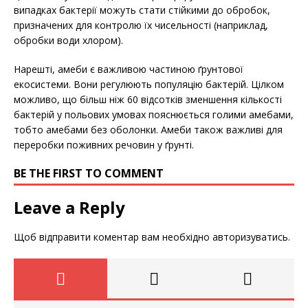
випадках бактерії можуть стати стійкими до обробок,
призначених для контролю їх чисельності (наприклад,
обробки води хлором).
Нарешті, амеби є важливою частиною ґрунтової
екосистеми. Вони регулюють популяцію бактерій. Цілком
можливо, що більш ніж 60 відсотків зменшення кількості
бактерій у польових умовах пояснюється голими амебами,
тобто амебами без оболонки. Амеби також важливі для
переробки поживних речовин у ґрунті.
BE THE FIRST TO COMMENT
Leave a Reply
Щоб відправити коментар вам необхідно
авторизуватись
.