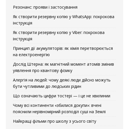
Резонанс: прояви і застосування
Як створити резервну копію у WhatsApp: покрокова
інструкція
Як створити резервну копію у Viber: покрокова
інструкція
Принцип дії акумуляторів: як хімія перетворюється
на електроенергію
Дослід Штерна: як магнітний момент атомів змінив
уявлення про квантову фізику
Алергія на людей: чому деякі люди дійсно можуть
бути чутливими до людських рідин
Що означають цифри тостері — і це не хвилинии
Чому всі континенти «збилися докупи»: вчені
пояснили нерівномірний розподіл суші на Землі
Найкращі фільми про школу з усього світу