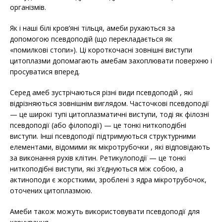
організмів.
Як і наші білі кров’яні тільця, амеби рухаються за
допомогою псевдоподій (що перекладається як
«помилкові стопи»). Ці короткочасні зовнішні виступи
цитоплазми допомагають амебам захоплювати поверхню і
просуватися вперед.
Серед амеб зустрічаються різні види псевдоподій , які
відрізняються зовнішнім виглядом. Часточкові псевдоподії
— це широкі тупі цитоплазматичні виступи, тоді як філозні
псевдоподії (або філоподії) — це тонкі ниткоподібні
виступи. Інші псевдоподії підтримуються структурними
елементами, відомими як мікротрубочки , які відповідають
за виконання рухів клітин. Ретикулоподії — це тонкі
ниткоподібні виступи, які з’єднуються між собою, а
актиноподи є жорсткими, зроблені з ядра мікротрубочок,
оточених цитоплазмою.
Амеби також можуть використовувати псевдоподії для