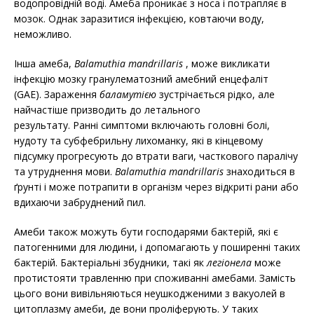
водопровідній воді. Амеба проникає з носа і потрапляє в
мозок. Однак заразитися інфекцією, ковтаючи воду,
неможливо.
Інша амеба,
Balamuthia mandrillaris
, може викликати
інфекцію мозку гранулематозний амебний енцефаліт
(GAE). Зараження
баламутією
зустрічається рідко, але
найчастіше призводить до летального
результату. Ранні симптоми включають головні болі,
нудоту та субфебрильну лихоманку, які в кінцевому
підсумку прогресують до втрати ваги, часткового паралічу
та утруднення мови.
Balamuthia mandrillaris
знаходиться в
ґрунті і може потрапити в організм через відкриті рани або
вдихаючи забруднений пил.
Амеби також можуть бути господарями бактерій, які є
патогенними для людини, і допомагають у поширенні таких
бактерій. Бактеріальні збудники, такі як
легіонела
може
протистояти травленню при споживанні амебами. Замість
цього вони вивільняються неушкодженими з вакуолей в
цитоплазму амеби, де вони проліферують. У таких