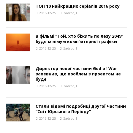
ТОП 10 найкращих серіалів 2016 року
2016-12-25
Zadrot_1
В фільмі “Той, хто біжить по лезу 2049”
буде мінімум комп’ютерної графіки
2016-12-25
Zadrot_1
Директор нової частини God of War
запевнив, що проблем з проектом не
буде
2016-12-25
Zadrot_1
Стали відомі подробиці другої частини
“Світ Юрського Періоду”
2016-12-25
Zadrot_1