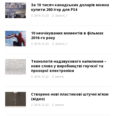
За 10 тисяч канадських доларів можна
купити 260 ігор для PS4
2016-12-25
Zadrot_1
10 неочікуваних моментів в фільмах
2016-го року
2016-12-25
Zadrot_1
Технологія надзвукового напилення –
нове слово у виробництві гнучкої та
прозорої електроніки
2016-12-22
admin
Створено нові пластикові штучні м’язи
(відео)
2016-12-22
admin