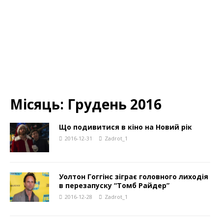
Місяць:
Грудень 2016
Що подивитися в кіно на Новий рік
2016-12-31
Zadrot_1
Уолтон Гоггінс зіграє головного лиходія
в перезапуску “Томб Райдер”
2016-12-28
Zadrot_1