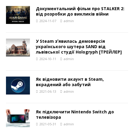
Документальний фільм про STALKER 2:
від розробки до викликів війни
2024-11-07
admin
У Steam зʼявилась демоверсія
українського шутера SAND від
львівської студії Hologryph [ТРЕЙЛЕР]
2024-10-11
admin
Як відновити акаунт в Steam,
вкрадений або забутий
2021-06-13
admin
Як підключити Nintendo Switch до
телевізора
2021-05-31
admin