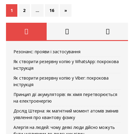
1
2
…
16
»
Резонанс: прояви і застосування
Як створити резервну копію у WhatsApp: покрокова
інструкція
Як створити резервну копію у Viber: покрокова
інструкція
Принцип дії акумуляторів: як хімія перетворюється
на електроенергію
Дослід Штерна: як магнітний момент атомів змінив
уявлення про квантову фізику
Алергія на людей: чому деякі люди дійсно можуть
бути чутливими до людських рідин