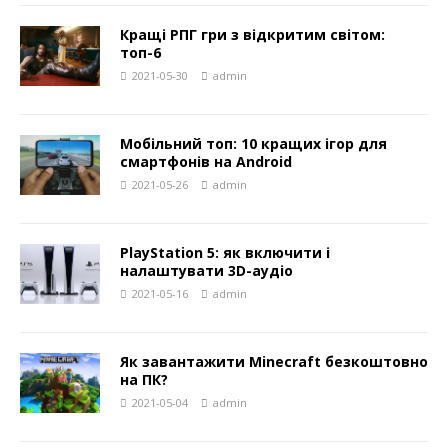
Кращі РПГ гри з відкритим світом:
топ-6
2021-05-30
admin
Мобільний топ: 10 кращих ігор для
смартфонів на Android
2021-05-26
admin
PlayStation 5: як включити і
налаштувати 3D-аудіо
2021-05-16
admin
Як завантажити Minecraft безкоштовно
на ПК?
2021-05-04
admin