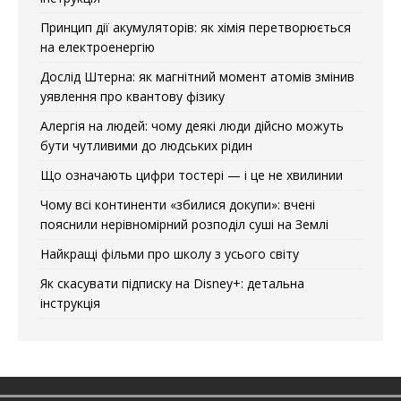
Принцип дії акумуляторів: як хімія перетворюється
на електроенергію
Дослід Штерна: як магнітний момент атомів змінив
уявлення про квантову фізику
Алергія на людей: чому деякі люди дійсно можуть
бути чутливими до людських рідин
Що означають цифри тостері — і це не хвилинии
Чому всі континенти «збилися докупи»: вчені
пояснили нерівномірний розподіл суші на Землі
Найкращі фільми про школу з усього світу
Як скасувати підписку на Disney+: детальна
інструкція