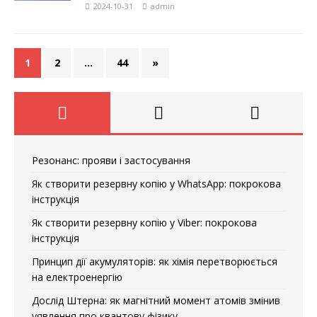
2024-10-31
admin
1
2
…
44
»
Резонанс: прояви і застосування
Як створити резервну копію у WhatsApp: покрокова
інструкція
Як створити резервну копію у Viber: покрокова
інструкція
Принцип дії акумуляторів: як хімія перетворюється
на електроенергію
Дослід Штерна: як магнітний момент атомів змінив
уявлення про квантову фізику