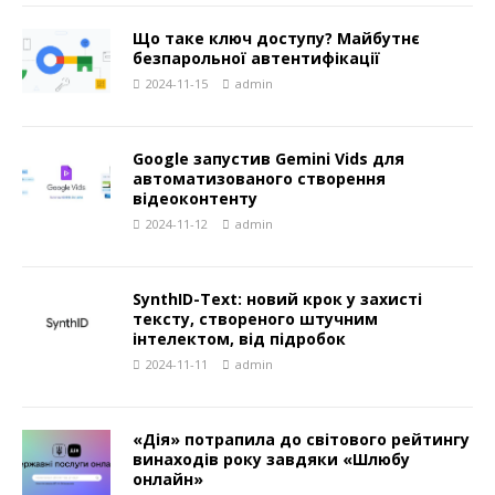
Що таке ключ доступу? Майбутнє
безпарольної автентифікації
2024-11-15
admin
Google запустив Gemini Vids для
автоматизованого створення
відеоконтенту
2024-11-12
admin
SynthID-Text: новий крок у захисті
тексту, створеного штучним
інтелектом, від підробок
2024-11-11
admin
«Дія» потрапила до світового рейтингу
винаходів року завдяки «Шлюбу
онлайн»