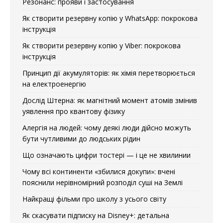
Резонанс: прояви і застосування
Як створити резервну копію у WhatsApp: покрокова
інструкція
Як створити резервну копію у Viber: покрокова
інструкція
Принцип дії акумуляторів: як хімія перетворюється
на електроенергію
Дослід Штерна: як магнітний момент атомів змінив
уявлення про квантову фізику
Алергія на людей: чому деякі люди дійсно можуть
бути чутливими до людських рідин
Що означають цифри тостері — і це не хвилинии
Чому всі континенти «збилися докупи»: вчені
пояснили нерівномірний розподіл суші на Землі
Найкращі фільми про школу з усього світу
Як скасувати підписку на Disney+: детальна