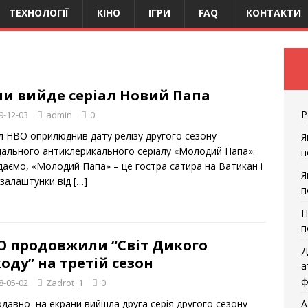
ТЕХНОЛОГІЇ
КІНО
ІГРИ
FAQ
КОНТАКТИ
ли вийде серіал Новий Папа
Р
9-12-03
admin
0
л HBO оприлюднив дату релізу другого сезону
Я
дального антиклерикального серіалу «Молодий Папа».
п
даємо, «Молодий Папа» – це гостра сатира на Ватикан і
Я
 залаштунки від
[…]
п
П
п
O продовжили “Світ Дикого
Д
оду” на третій сезон
а
ф
8-05-02
Zadrot_1
0
давно на екрани вийшла друга серія другого сезону
А