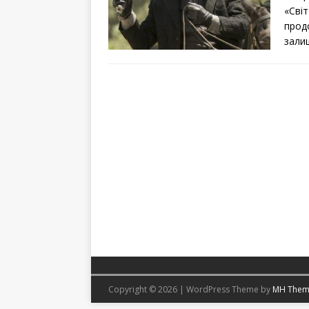
«Світ
прод
зали
Copyright © 2026 | WordPress Theme by
MH Them