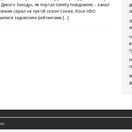
 Дикого Заходу», як портал Variety повідомляє – канал
д
овжив серіал на третій сезон! Схоже, боси HBO
л
шилися задоволені рейтингами
[…]
Щ
х
Ч
в
с
Н
с
Я
д
es