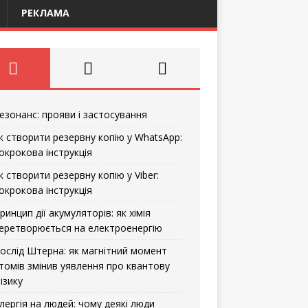
РЕКЛАМА
езонанс: прояви і застосування
к створити резервну копію у WhatsApp:
окрокова інструкція
к створити резервну копію у Viber:
окрокова інструкція
ринцип дії акумуляторів: як хімія
еретворюється на електроенергію
ослід Штерна: як магнітний момент
томів змінив уявлення про квантову
ізику
лергія на людей: чому деякі люди