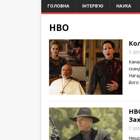
ГОЛОВНА
ІНТЕРВ’Ю
НАУКА
HBO
Ко
201
Кана
скан
Нага
його
HB
Зах
201
Нещо