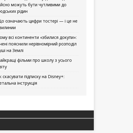
ійсно можуть бути чутливими до
юдських рідин
о означають цифри тостері — і це не
вилинии
ому всі континенти «збилися докупи»:
чені пояснили нерівномірний розподіл
уші на Землі
айкращі фільми про школу з усього
віту
к скасувати підписку на Disney+:
етальна інструкція