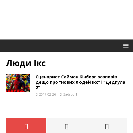
Люди Ікс
Сценарист Саймон Кінберг розповів
дещо про “Нових людей Ікс” і “Дедпула
2”
2017-02-26
Zadrot_1