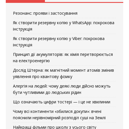
Резонанс: прояви і застосування
Як створити резервну копію у WhatsApp: покрокова
інструкція
Як створити резервну копію у Viber: покрокова
інструкція
Принцип дії акумуляторів: як хімія перетворюється
на електроенергію
Дослід Штерна: як магнітний момент атомів змінив
уявлення про квантову фізику
Алергія на людей: чому деякі люди дійсно можуть
бути чутливими до людських рідин
Що означають цифри тостері — і це не хвилинии
Чому всі континенти «збилися докупи»: вчені
пояснили нерівномірний розподіл суші на Землі
Найкращі фільми про школу з усього світу