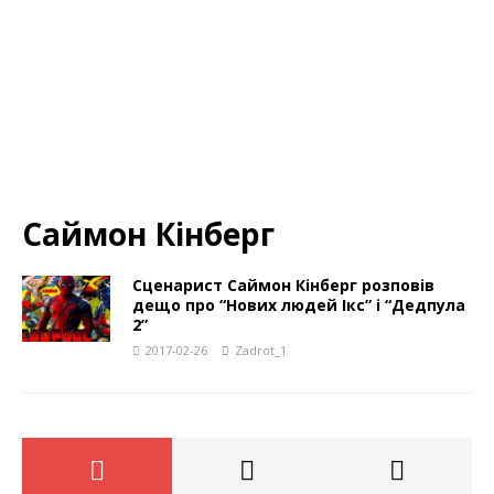
Саймон Кінберг
Сценарист Саймон Кінберг розповів
дещо про “Нових людей Ікс” і “Дедпула
2”
2017-02-26
Zadrot_1