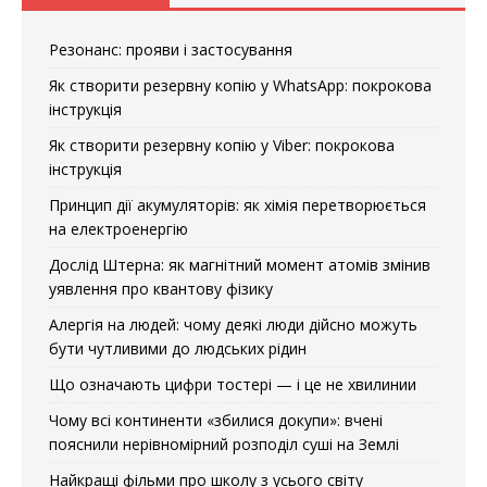
Резонанс: прояви і застосування
Як створити резервну копію у WhatsApp: покрокова
інструкція
Як створити резервну копію у Viber: покрокова
інструкція
Принцип дії акумуляторів: як хімія перетворюється
на електроенергію
Дослід Штерна: як магнітний момент атомів змінив
уявлення про квантову фізику
Алергія на людей: чому деякі люди дійсно можуть
бути чутливими до людських рідин
Що означають цифри тостері — і це не хвилинии
Чому всі континенти «збилися докупи»: вчені
пояснили нерівномірний розподіл суші на Землі
Найкращі фільми про школу з усього світу