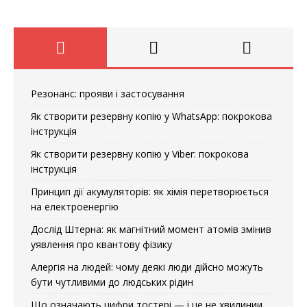
Резонанс: прояви і застосування
Як створити резервну копію у WhatsApp: покрокова
інструкція
Як створити резервну копію у Viber: покрокова
інструкція
Принцип дії акумуляторів: як хімія перетворюється
на електроенергію
Дослід Штерна: як магнітний момент атомів змінив
уявлення про квантову фізику
Алергія на людей: чому деякі люди дійсно можуть
бути чутливими до людських рідин
Що означають цифри тостері — і це не хвилинии