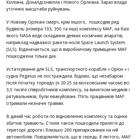
Кілліана, Доналдсонвілла і Нового Орлеана. Зараз влада
уточнює масштаби руйнувань.
У Новому Орлеані смерч, крім іншого, пошкодив ряд
будівель (номера 103, 350 та інші) комплексу MAF, на базі
якого NASA веде складання деяких космічних апаратів,
наприклад надважкої ракети-носія Space Launch System
(SLS). Відзначається, що в виробничому приміщенні MAF
пошкоджена тільки дах.
Устаткування для SLS, транспортного корабля « Оріон » і
судна Pegasus не постраждала. Відомо, що незабаром
після початку торнадо (о 20:25 за московським часом) всі
3,5 тисячі співробітників комплексу, за винятком медиків і
рятувальників, були евакуйовані. П’ять працівників MAF
отримали незначні травми.
В даний час роботи по відновленню комплексу та оцінки
збитків тривають. Стихія також пошкодила прилеглі до
території дороги і близько 200 припаркованих на ній
автомобілів. Повідомляється, що в середу, 8 лютого, MAF