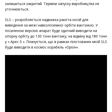
залишиться закритий. Терміни запуску виробництва не
уточнюються.
SLS – розробляється надважка ракета-носій для
виведення за межі навколоземної орбіти вантажно. У
посиленою версією апарат буде здатний виводити на
опорну орбіту до 130 тонн вантажу, на відміну від 180 тонн
у « Арес-5 ». Планується, що в рамках пілотованих місій SLS
буде виводити в космос корабель «Оріон».