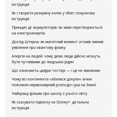
інструкція
Як створити резервну копію у Viber: покрокова
інструкція
Принцип дії акумуляторів: як хімія перетворюється
на електроенергію
Дослід Штерна: як магнітний момент атомів змінив
уявлення про квантову фізику
Алергія на людей: чому деякі люди дійсно можуть
бути чутливими до людських рідин
Що означають цифри тостері — і це не хвилинии
Чому всі континенти «збилися докупи»: вчені
пояснили нерівномірний розподіл суші на Землі
Найкращі фільми про школу з усього світу
Як скасувати підписку на Disney+: детальна
інструкція