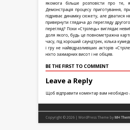
якомога більше розповісти про те, я
Демонстрація процесу приготування, прис
підриває динаміку сюжету, але діватися ні
привернути глядача до перегляду другого
перегляд? Поки «Стрілець» виглядає неви
доля якого, будь це повнометражна карти
часу, під хороший саундтрек, кілька кумед
і гру не найвідразливіших акторів «Стріл
ніхто захмарних висот і не обіцяв.
BE THE FIRST TO COMMENT
Leave a Reply
Щоб відправити коментар вам необхідно
Copyright © 2026 | WordPress Theme by
MH Them