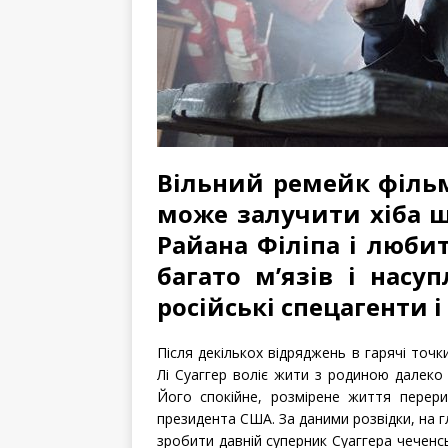
Вільний ремейк фільму
може залучити хіба 
Райана Філіпа і люби
багато м’язів і насу
російські спецагенти і
Після декількох відряджень в гарячі точ
Лі Суаггер воліє жити з родиною далеко 
Його спокійне, розмірене життя перер
президента США. За даними розвідки, на г
зробити давній суперник Суаггера чеченс