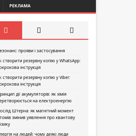
РЕКЛАМА
езонанс: прояви і застосування
к створити резервну копію у WhatsApp:
окрокова інструкція
к створити резервну копію у Viber:
окрокова інструкція
ринцип дії акумуляторів: як хімія
еретворюється на електроенергію
ослід Штерна: як магнітний момент
томів змінив уявлення про квантову
ізику
лергія на людей: чому деякі люди