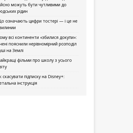
ійсно можуть бути чутливими до
юдських рідин
о означають цифри тостері — і це не
вилинии
ому всі континенти «збилися докупи»:
чені пояснили нерівномірний розподіл
уші на Землі
айкращі фільми про школу з усього
віту
к скасувати підписку на Disney+:
етальна інструкція