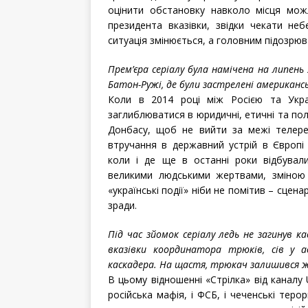
оцінити обстановку навколо місця мож
президента вказівки, звідки чекати не
ситуація змінюється, а головним підозрюв
Прем’єра серіалу була намічена на липень 2
Батон-Ружі, де були застрелені американськ
Коли в 2014 році між Росією та Укра
заглиблюватися в юридичні, етичні та пол
Донбасу, щоб не вийти за межі телерец
втручання в державний устрій в Європі
коли і де ще в останні роки відбували
великими людськими жертвами, зміною 
«українські події» ніби не помітив – сцена
зради.
Під час зйомок серіалу ледь не загинув к
вказівки координатора трюків, сів у а
каскадера. На щастя, трюкач залишився 
В цьому відношенні «Стрілка» від каналу
російська мафія, і ФСБ, і чеченські терор