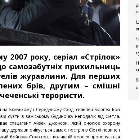
д
л
Щ
х
Ч
в
с
 2007 року, серіал «Стрілок»
Н
що самозабутніх прихильниць
с
телів журавлини. Для перших
Я
плених брів, другим – смішні
д
 чеченські терористи.
ки на Близькому і Середньому Сході снайпер-морпех Боб
від суєти в заміському будиночку неподалік від Сіетла.
иває спецагент Айзек Джонсон, який очолює охорону
лаву держави очікується замах, постріл в Сіетлі повинен
ький бойовик Солотов, і колишній морпех пропонується