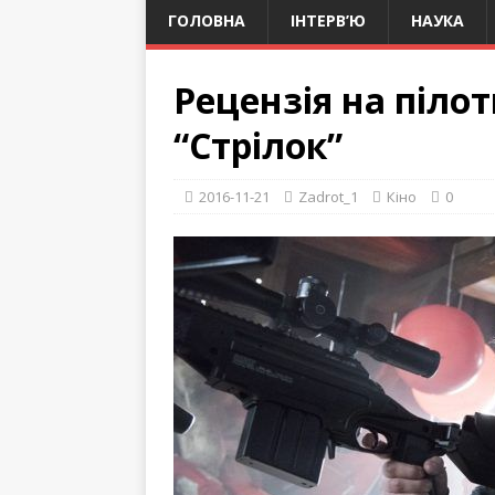
ГОЛОВНА
ІНТЕРВ’Ю
НАУКА
Рецензія на піло
“Стрілок”
2016-11-21
Zadrot_1
Кіно
0