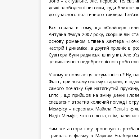
воно – актуальне, зле, нервове телевізійн
деякі злободенні ниточки, куди ближче д
до сучасного політичного трилера. І зв’яз
Вся справа в тому, що «Снайпер» теле
Антуана Фукуа 2007 року, скоріше він ст
основу романом Стівена Хантера «Точк
настрій і динаміка, а другий привніс в р
Суаггера були радянські шпигуни).
Але з’є
це виключно з недобросовісною роботою а
У чому ж полягає ця несумлінність? Ну, на
Філіп , при всьому своєму старанні, в під
самого початку був натягнутий пружину,
Еппс , що прийшов на зміну Денні Глов
спецагент втратив колючий погляд і отр
Мемфісу – персонаж Майкла Пеньі з філь
Надін Мемфіс, яка в пілота, втім, залиша
Чим же автори шоу пропонують розбави
тривалість фільму з Марком Уолбергом