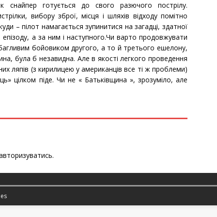
к снайпер готується до свого разючого пострілу.
трілки, вибору зброї, місця і шляхів відходу помітно
куди – пілот намагається зупинитися на загадці, здатної
 епізоду, а за ним і наступного.Чи варто продовжувати
багливим бойовиком другого, а то й третього ешелону,
на, була б незавидна. Але в якості легкого проведення
них ляпів (з кирилицею у американців все ті ж проблеми)
ець» цілком піде. Чи не « Батьківщина », зрозуміло, але
авторизуватись
.
es