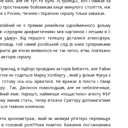
е кіно, але не тут-то було. «Стрілець», хоч і смикає за
о простеньким бойовикам кінця минулого століття, ніж
ок з Росією, Чечнею і Україною серіалу тільки заважає.
візійний не є прямим ремейком однойменного фільму
ав «середнім арифметичним» між картиною і легшим в її
а удару». Від першого телешоу дісталися атмосфера,
озповідь той самий російський слід (в книзі суперниками
днати дві епохи виявилося не так легко, втім, пов’язано
вторів серіалу.
приклад, в підборі провідних акторів.Вибачте, але Райан
метки не годиться Марку Уолбергу , який у фільмі Фукуа з
 готову ось-ось зірватися. Не вражає в пілота і Омар
еру . Так, Джонсон помолодшав, але не небезпечніше,
уйний язик. Нарешті, найменше «пощастило» агенту ФБР
му змінив стать, тепер втікача Суаггеру допомагатиме
ється темною конячкою.
ти хронометраж, який як мінімум уп’ятеро перевищує
 в головній ролі?Поки помітно бажання постановника