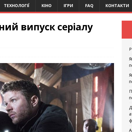
ТЕХНОЛОГІЇ
КІНО
ІГРИ
FAQ
КОНТАКТИ
тний випуск серіалу
Р
Я
п
Я
п
П
п
Д
а
ф
А