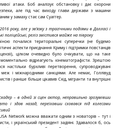
ливої атаки. Боб аналізує обстановку і дає охорони
безпеки, але під час виходу глави держави з машини
аним у замаху стає сам Суаггер.
016 року, але у зв’язку з трагічними подіями в Далласі і
і поліцейські, реліз змістився майже на півроку
їною почалися територіальні суперечки (не будемо
ітичні аспекти приєднання Криму і підтримки повстанців
ензіі), цілком очевидно було очікувати, що на таке
 моментально відреагують кінематографісти. Зрештою
ся настільки бурхливі перетворення, супроводжувані
меж і міжнародними санкціями. Але немає, Голлівуд
ристів і раніше більше цікавив Схід, мігранти та внутрішні
аскадер – в одній зі сцен актор, неправильно зрозумівши
вто і здав назад, переїхавши сховався під колесами
живий
 USA Network можна вважати одним з новаторів – тут і
исти, і український президент задіяні. Здавалося б, ось