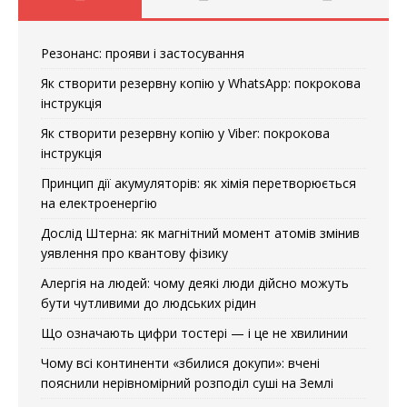
Резонанс: прояви і застосування
Як створити резервну копію у WhatsApp: покрокова
інструкція
Як створити резервну копію у Viber: покрокова
інструкція
Принцип дії акумуляторів: як хімія перетворюється
на електроенергію
Дослід Штерна: як магнітний момент атомів змінив
уявлення про квантову фізику
Алергія на людей: чому деякі люди дійсно можуть
бути чутливими до людських рідин
Що означають цифри тостері — і це не хвилинии
Чому всі континенти «збилися докупи»: вчені
пояснили нерівномірний розподіл суші на Землі