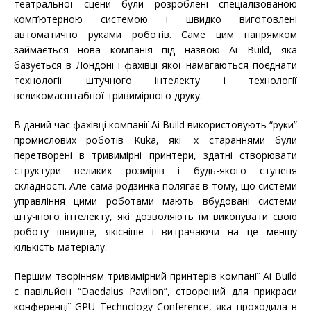
театральної сцени були розроблені спеціалізованою
комп’ютерною системою і швидко виготовлені
автоматично руками роботів. Саме цим напрямком
займається нова компанія під назвою Ai Build, яка
базується в Лондоні і фахівці якої намагаються поєднати
технології штучного інтелекту і технології
великомасштабної тривимірного друку.
В даний час фахівці компанії Ai Build використовують “руки”
промислових роботів Kuka, які їх стараннями були
перетворені в тривимірні принтери, здатні створювати
структури великих розмірів і будь-якого ступеня
складності. Але сама родзинка полягає в тому, що системи
управління цими роботами мають вбудовані системи
штучного інтелекту, які дозволяють їм виконувати свою
роботу швидше, якісніше і витрачаючи на це меншу
кількість матеріалу.
Першим творінням тривимірний принтерів компанії Ai Build
є павільйон “Daedalus Pavilion”, створений для прикраси
конференції GPU Technology Conference, яка проходила в