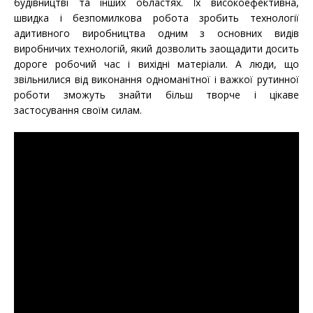
будівництві та інших областях. Їх високоефективна,
швидка і безпомилкова робота зробить технології
адитивного виробництва одним з основних видів
виробничих технологій, який дозволить заощадити досить
дороге робочий час і вихідні матеріали. А люди, що
звільнилися від виконання одноманітної і важкої рутинної
роботи зможуть знайти більш творче і цікаве
застосування своїм силам.