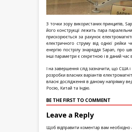
З точки зору використаних принципів, Sa
його конструкції лежить пара паралельни
прискорюється за рахунок електромагніт
електричного струму від однієї рейки ч
енергію пострілу знаряддя Sapan, про шв
інші параметри є секретною і в даний час в
І на завершення слід зазначити, що США і
розробки власних варіантів електромагніт
власні дослідження в даному напрямку вед
Росію, Китай та Індію.
BE THE FIRST TO COMMENT
Leave a Reply
Щоб відправити коментар вам необхідно