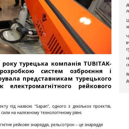
д
л
Щ
х
Ч
в
с
Н
 року турецька компанія TUBITAK-
с
розробкою систем озброєння і
Я
рувала представникам турецького
д
зок
електромагнітного рейкового
ту під назвою “Sapan”, одного з декількох проектів,
 сили на належному технологічному рівні.
нітне рейкове знаряддя, рельсотрон – це знаряддя