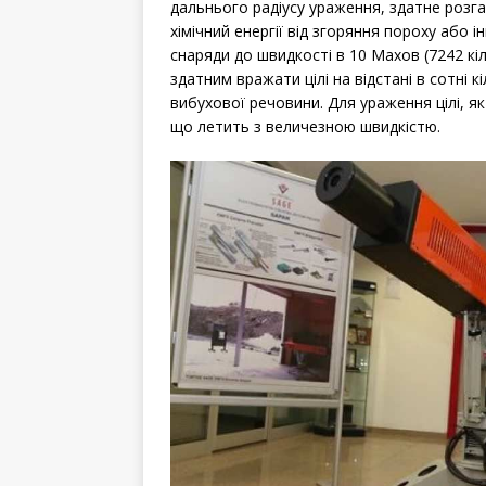
дальнього радіусу ураження, здатне розга
хімічний енергії від згоряння пороху або 
снаряди до швидкості в 10 Махов (7242 кі
здатним вражати цілі на відстані в сотні к
вибухової речовини. Для ураження цілі, як
що летить з величезною швидкістю.