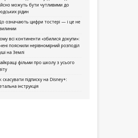
ійсно можуть бути чутливими до
юдських рідин
о означають цифри тостері — і це не
вилинии
ому всі континенти «збилися докупи»:
чені пояснили нерівномірний розподіл
уші на Землі
айкращі фільми про школу з усього
віту
к скасувати підписку на Disney+:
етальна інструкція