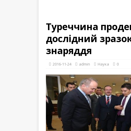
Туреччина прод
дослідний зразок
знаряддя
2016-11-24
admin
Наука
0