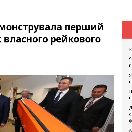
емонструвала перший
 власного рейкового
Р
Я
п
Я
п
П
п
Д
а
ф
А