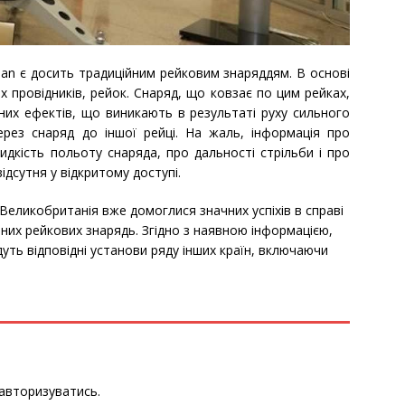
pan є досить традиційним рейковим знаряддям.
В основі
х провідників, рейок. Снаряд, що ковзає по цим рейках,
них ефектів, що виникають в результаті руху сильного
ерез снаряд до іншої рейці. На жаль, інформація про
идкість польоту снаряда, про дальності стрільби і про
ідсутня у відкритому доступі.
 Великобританія вже домоглися значних успіхів в справі
них рейкових знарядь. Згідно з наявною інформацією,
уть відповідні установи ряду інших країн, включаючи
авторизуватись
.