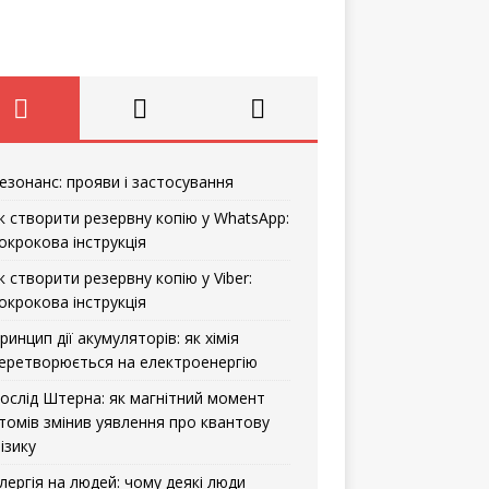
езонанс: прояви і застосування
к створити резервну копію у WhatsApp:
окрокова інструкція
к створити резервну копію у Viber:
окрокова інструкція
ринцип дії акумуляторів: як хімія
еретворюється на електроенергію
ослід Штерна: як магнітний момент
томів змінив уявлення про квантову
ізику
лергія на людей: чому деякі люди