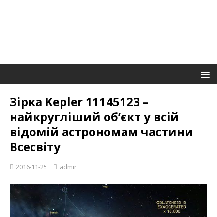
Зірка Kepler 11145123 –
найкругліший об’єкт у всій
відомій астрономам частини
Всесвіту
2016-11-25
admin