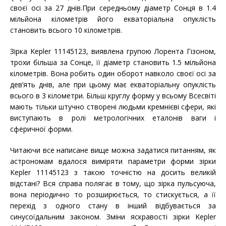
своєї осі за 27 днів.При середньому діаметр Сонця в 1.4
мільйона кілометрів його екваторіальна опуклість
становить всього 10 кілометрів.
Зірка Kepler 11145123, виявлена групою Лорента Гізоном,
трохи більша за Сонце, її діаметр становить 1.5 мільйона
кілометрів. Вона робить один оборот навколо своєї осі за
дев’ять днів, але при цьому має екваторіальну опуклість
всього в 3 кілометри. Більш круглу форму у всьому Всесвіті
мають тільки штучно створені людьми кремнієві сфери, які
виступають в ролі метрологічних еталонів ваги і
сферичної форми.
Читаючи все написане вище можна задатися питанням, як
астрономам вдалося виміряти параметри форми зірки
Kepler 11145123 з такою точністю на досить великій
відстані? Вся справа полягає в тому, що зірка пульсуюча,
вона періодично то розширюється, то стискується, а її
перехід з одного стану в інший відбувається за
синусоїдальним законом. Зміни яскравості зірки Kepler