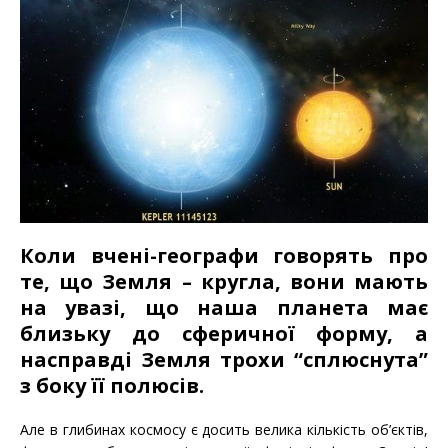
Коли вчені-географи говорять про
те, що Земля – кругла, вони мають
на увазі, що наша планета має
близьку до сферичної форму, а
насправді Земля трохи “сплюснута”
з боку її полюсів.
Але в глибинах космосу є досить велика кількість об’єктів,