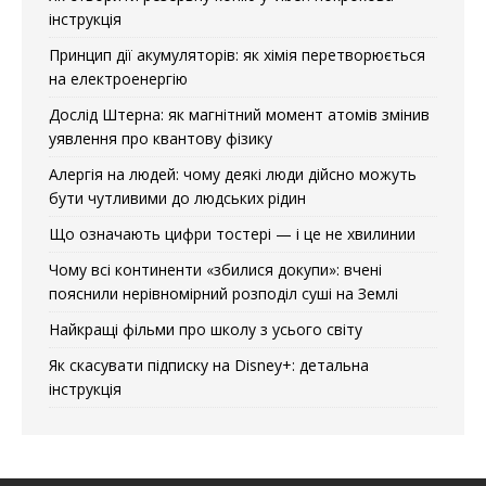
інструкція
Принцип дії акумуляторів: як хімія перетворюється
на електроенергію
Дослід Штерна: як магнітний момент атомів змінив
уявлення про квантову фізику
Алергія на людей: чому деякі люди дійсно можуть
бути чутливими до людських рідин
Що означають цифри тостері — і це не хвилинии
Чому всі континенти «збилися докупи»: вчені
пояснили нерівномірний розподіл суші на Землі
Найкращі фільми про школу з усього світу
Як скасувати підписку на Disney+: детальна
інструкція