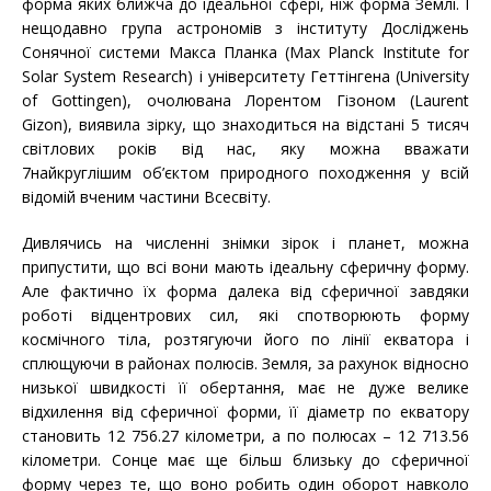
форма яких ближча до ідеальної сфері, ніж форма Землі. І
нещодавно група астрономів з інституту Досліджень
Сонячної системи Макса Планка (Max Planck Institute for
Solar System Research) і університету Геттінгена (University
of Gottingen), очолювана Лорентом Гізоном (Laurent
Gizon), виявила зірку, що знаходиться на відстані 5 тисяч
світлових років від нас, яку можна вважати
7найкруглішим об’єктом природного походження у всій
відомій вченим частини Всесвіту.
Дивлячись на численні знімки зірок і планет, можна
припустити, що всі вони мають ідеальну сферичну форму.
Але фактично їх форма далека від сферичної завдяки
роботі відцентрових сил, які спотворюють форму
космічного тіла, розтягуючи його по лінії екватора і
сплющуючи в районах полюсів. Земля, за рахунок відносно
низької швидкості її обертання, має не дуже велике
відхилення від сферичної форми, її діаметр по екватору
становить 12 756.27 кілометри, а по полюсах – 12 713.56
кілометри. Сонце має ще більш близьку до сферичної
форму через те, що воно робить один оборот навколо