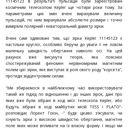
11145123 в результаті пульсацій були зареєстровані
космічним телескопом Kepler ще чотири роки тому. За
параметрами цих змін вчені вирахували величину
пульсацій, по ним вирахували абсолютні розміри і точно
виміряли полярний і екваторіальний діаметр зірки.
Вчені самі здивовані тим, що зірка Kepler 11145123 є
настільки круглої, особливо беручи до уваги її не зовсім
маленьку швидкість обертання навколо осі. На цей
рахунок вже висунута теорія, яка пояснює
спостережуваний феномен нерівномірним магнітним
полем цієї зірки, яке виступає в ролі свого роду “корсета”,
протидіє відцентровим силам.
“Ми збираємося в найближчому часі використовувати
такий же підхід по відношенню і до інших зірок, дані про
яких вже були зібрані в ході місії телескопа Kepler, або
будуть зібрані в ході майбутніх місій TESS і PLATO”-
розповідає Лорент Гізон, -” буде цікаво з’ясувати, чи
існують зірки з високою швидкістю обертання, магнітне
поле яких може впливати на їх власну форму. І якщо ми