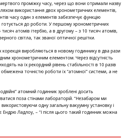
мертвого проміжку часу, через що вони отримали назву
 шляхом використання двох хронометричних елементів,
ентів часу один з елементів забезпечує функцію
т готується до роботи. У першому хронометричних
тисяч атомів ітербію, а в другому – з 10 тисяч атомів,
зерного світла, так званої оптичної решітки.
х корекція виробляються в новому годиннику в два рази
 одним хронометричним елементом. Через відсутність
ходять на їх рекордний рівень стабільності в 10 разів
 обмежена точністю роботи їх “атомної” системи, а не
одвійні” атомний годинник зроблені досить
ватися поза стінами лабораторій. “Незабаром ми
використовуючи одну загальну вакуумну установку і
є Ендрю Ладлоу, – “І після цього такий годинник можна