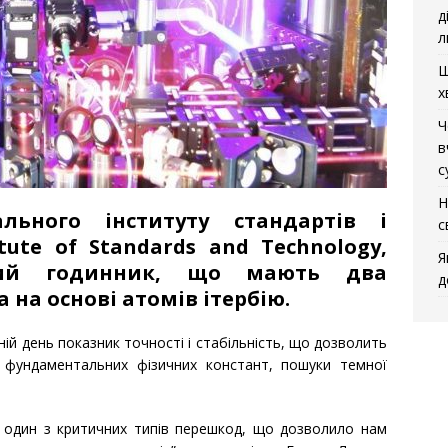
д
л
Щ
х
Ч
в
с
Н
ального інституту стандартів і
с
itute of Standards and Technology,
Я
ний годинник, що мають два
д
на основі атомів ітербію.
ній день показник точності і стабільність, що дозволить
 фундаментальних фізичних констант, пошуки темної
 один з критичних типів перешкод, що дозволило нам