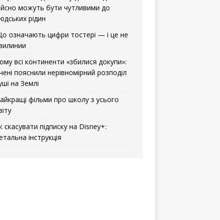
ійсно можуть бути чутливими до
юдських рідин
о означають цифри тостері — і це не
вилинии
ому всі континенти «збилися докупи»:
чені пояснили нерівномірний розподіл
уші на Землі
айкращі фільми про школу з усього
віту
к скасувати підписку на Disney+:
етальна інструкція