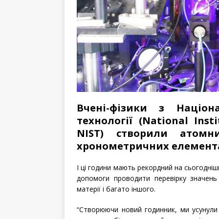
Вчені-фізики з Націон
технології (National Inst
NIST) створили атом
хронометричних елемента 
І ці години мають рекордний на сьогодніш
допомоги проводити перевірку значень
матерії і багато іншого.
“Створюючи новий годинник, ми усунули