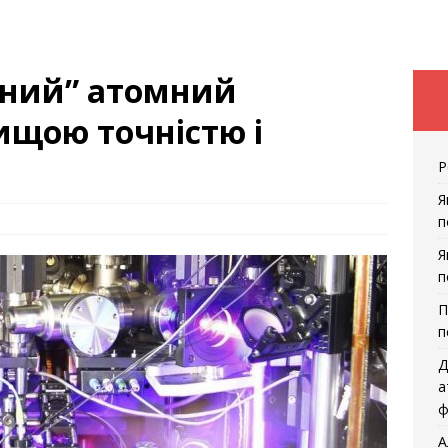
йний” атомний
ищою точністю і
Р
Я
п
Я
п
П
п
Д
а
ф
А