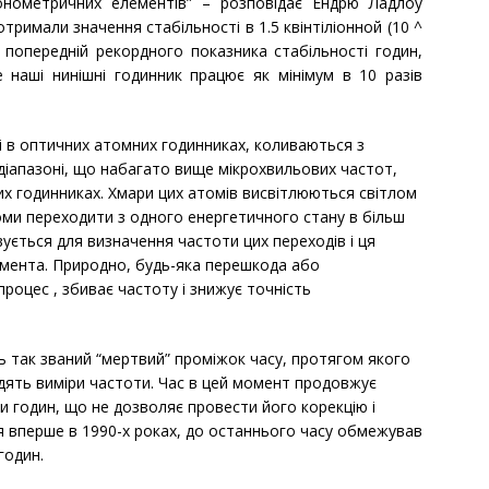
онометричних елементів” – розповідає Ендрю Ладлоу
отримали значення стабільності в 1.5 квінтіліонной (10 ^
 попередній рекордного показника стабільності годин,
 наші нинішні годинник працює як мінімум в 10 разів
і в оптичних атомних годинниках, коливаються з
іапазоні, що набагато вище мікрохвильових частот,
х годинниках. Хмари цих атомів висвітлюються світлом
ми переходити з одного енергетичного стану в більш
вується для визначення частоти цих переходів і ця
мента. Природно, будь-яка перешкода або
 процес , збиває частоту і знижує точність
 так званий “мертвий” проміжок часу, протягом якого
одять виміри частоти. Час в цей момент продовжує
и годин, що не дозволяє провести його корекцію і
я вперше в 1990-х роках, до останнього часу обмежував
годин.