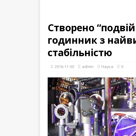
Створено “подві
годинник з найв
стабільністю
2016-11-30
admin
Наука
0