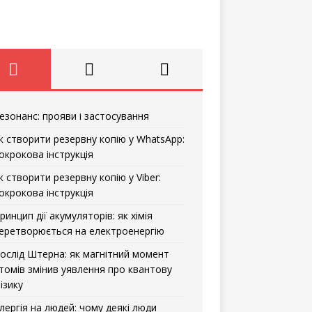
езонанс: прояви і застосування
к створити резервну копію у WhatsApp:
окрокова інструкція
к створити резервну копію у Viber:
окрокова інструкція
ринцип дії акумуляторів: як хімія
еретворюється на електроенергію
ослід Штерна: як магнітний момент
томів змінив уявлення про квантову
ізику
лергія на людей: чому деякі люди