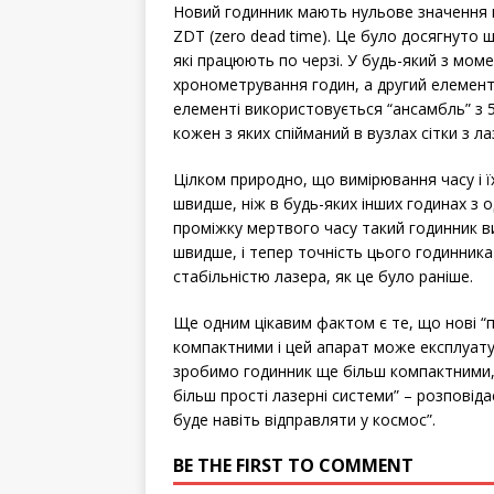
Новий годинник мають нульове значення 
ZDT (zero dead time). Це було досягнуто
які працюють по черзі. У будь-який з мом
хронометрування годин, а другий елемен
елементі використовується “ансамбль” з 5 
кожен з яких спійманий в вузлах сітки з ла
Цілком природно, що вимірювання часу і ї
швидше, ніж в будь-яких інших годинах з
проміжку мертвого часу такий годинник ви
швидше, і тепер точність цього годинника
стабільністю лазера, як це було раніше.
Ще одним цікавим фактом є те, що нові “п
компактними і цей апарат може експлуату
зробимо годинник ще більш компактними, 
більш прості лазерні системи” – розповіда
буде навіть відправляти у космос”.
BE THE FIRST TO COMMENT