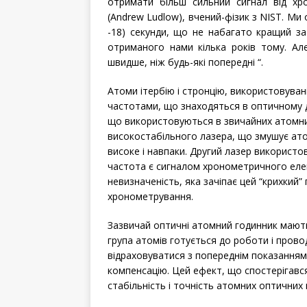
отримати більш сильний сигнал від хр
(Andrew Ludlow), вчений-фізик з NIST. Ми 
-18) секунди, що не набагато кращий за
отриманого нами кілька років тому. Але
швидше, ніж будь-які попередні “.
Атоми ітербію і стронцію, використовуван
частотами, що знаходяться в оптичному д
що використовуються в звичайних атомни
високостабільного лазера, що змушує ато
високе і навпаки. Другий лазер використо
частота є сигналом хронометричного еле
невизначеність, яка зачіпає цей “крихкий”
хронометрування.
Зазвичай оптичні атомний годинник мають
група атомів готується до роботи і пров
відраховуватися з попереднім показанням
компенсацію. Цей ефект, що спостерігавс
стабільність і точність атомних оптичних 