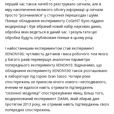
перший час також начебто реєструвало сигнали, але в
міру накопичення великого обсягу інформації ці сигнали
просто “розчинилися” у сторонніх перешкодах і шуми.
Пізніше обладнання експерименту CoGeNT було піддано
модернізації і був зібраний новий набір наукових даних,
обробка яких ведеться в даний час. І результати цієї
обробки будуть опубліковані пізніше в цьому році.
І найостаннішим експериментом став експеримент
XENON100, чутливість датчиків і маса робочого тіла якого
у багато разів перевершує аналогічні параметри
попереднього експерименту XENON10. Відзначимо, що
обладнання експерименту XENON100 також розташовано
в лабораторії під горою Gran Sasso. Чотири роки
спостережень не принесли нічого нового і несподіваного,
вченим не вдалося навіть отримати підтверджень
“сезонної модуляції” спостережуваних явищ. Більш того,
модернізований експеримент DAMA, який збирав дані
протягом 2013 року, не отримав навіть підтверджень своїх
попередніх спостережень.