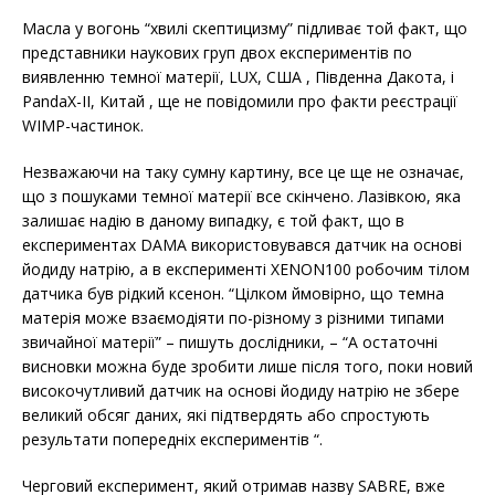
Масла у вогонь “хвилі скептицизму” підливає той факт, що
представники наукових груп двох експериментів по
виявленню темної матерії, LUX, США , Південна Дакота, і
PandaX-II, Китай , ще не повідомили про факти реєстрації
WIMP-частинок.
Незважаючи на таку сумну картину, все це ще не означає,
що з пошуками темної матерії все скінчено. Лазівкою, яка
залишає надію в даному випадку, є той факт, що в
експериментах DAMA використовувався датчик на основі
йодиду натрію, а в експерименті XENON100 робочим тілом
датчика був рідкий ксенон. “Цілком ймовірно, що темна
матерія може взаємодіяти по-різному з різними типами
звичайної матерії” – пишуть дослідники, – “А остаточні
висновки можна буде зробити лише після того, поки новий
високочутливий датчик на основі йодиду натрію не збере
великий обсяг даних, які підтвердять або спростують
результати попередніх експериментів “.
Черговий експеримент, який отримав назву SABRE, вже