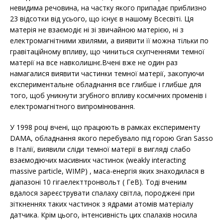
невидима речовина, на частку якого припадає приблизно
23 відсотки від усього, що існує в нашому Всесвіті. Ця
матерія не взаємодіє ні зі звичайною матерією, ні з
електромагнітними хвилями, а виявити її можна тільки по
гравітаційному впливу, що чиниться скупченнями темної
матерії на все навколишнє.Вчені вже не один раз
намагалися виявити частинки темної матерії, закопуючи
експериментальне обладнання все глибше і глибше для
того, щоб уникнути згубного впливу космічних променів і
електромагнітного випромінювання.
У 1998 році вчені, що працюють в рамках експерименту
DAMA, обладнання якого перебувало під горою Gran Sasso
в Італії, виявили сліди темної матерії в вигляді слабо
взаємодіючих масивних частинок (weakly interacting
massive particle, WIMP) , маса-енергія яких знаходилася в
діапазоні 10 гігаелекттронвольт ( ГеВ). Тоді вченим
вдалося зареєструвати спалаху світла, породжені при
зіткненнях таких частинок з ядрами атомів матеріалу
датчика. Крім цього, інтенсивність цих спалахів носила