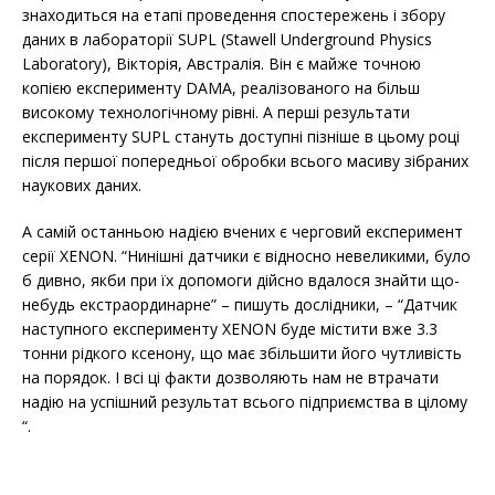
знаходиться на етапі проведення спостережень і збору
даних в лабораторії SUPL (Stawell Underground Physics
Laboratory), Вікторія, Австралія. Він є майже точною
копією експерименту DAMA, реалізованого на більш
високому технологічному рівні. А перші результати
експерименту SUPL стануть доступні пізніше в цьому році
після першої попередньої обробки всього масиву зібраних
наукових даних.
А самій останньою надією вчених є черговий експеримент
серії XENON. “Нинішні датчики є відносно невеликими, було
б дивно, якби при їх допомоги дійсно вдалося знайти що-
небудь екстраординарне” – пишуть дослідники, – “Датчик
наступного експерименту XENON буде містити вже 3.3
тонни рідкого ксенону, що має збільшити його чутливість
на порядок. І всі ці факти дозволяють нам не втрачати
надію на успішний результат всього підприємства в цілому
“.