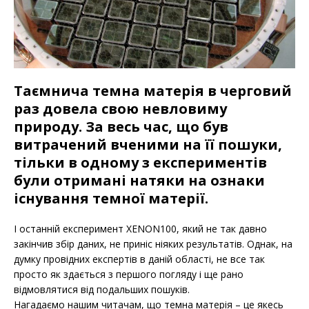
Таємнича темна матерія в черговий
раз довела свою невловиму
природу. За весь час, що був
витрачений вченими на її пошуки,
тільки в одному з експериментів
були отримані натяки на ознаки
існування темної матерії.
І останній експеримент XENON100, який не так давно
закінчив збір даних, не приніс ніяких результатів. Однак, на
думку провідних експертів в даній області, не все так
просто як здається з першого погляду і ще рано
відмовлятися від подальших пошуків.
Нагадаємо нашим читачам, що темна матерія – це якесь