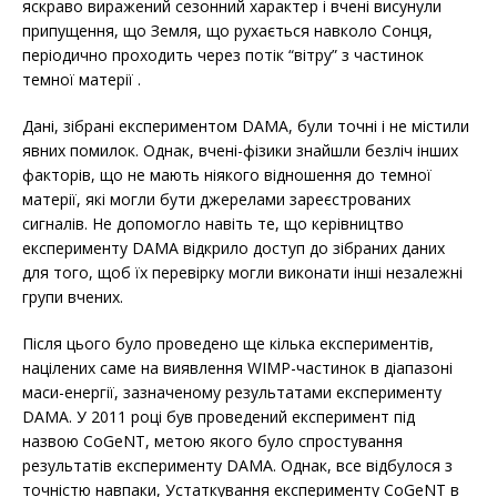
яскраво виражений сезонний характер і вчені висунули
припущення, що Земля, що рухається навколо Сонця,
періодично проходить через потік “вітру” з частинок
темної матерії .
Дані, зібрані експериментом DAMA, були точні і не містили
явних помилок. Однак, вчені-фізики знайшли безліч інших
факторів, що не мають ніякого відношення до темної
матерії, які могли бути джерелами зареєстрованих
сигналів. Не допомогло навіть те, що керівництво
експерименту DAMA відкрило доступ до зібраних даних
для того, щоб їх перевірку могли виконати інші незалежні
групи вчених.
Після цього було проведено ще кілька експериментів,
націлених саме на виявлення WIMP-частинок в діапазоні
маси-енергії, зазначеному результатами експерименту
DAMA. У 2011 році був проведений експеримент під
назвою CoGeNT, метою якого було спростування
результатів експерименту DAMA. Однак, все відбулося з
точністю навпаки, Устаткування експерименту CoGeNT в