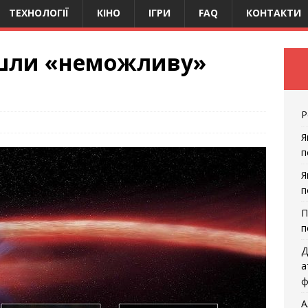
ТЕХНОЛОГІЇ
КІНО
ІГРИ
FAQ
КОНТАКТИ
шли «неможливу»
Р
Я
п
Я
п
П
п
Д
а
ф
А