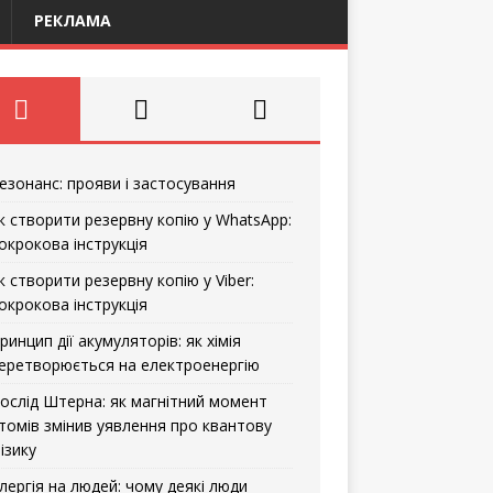
РЕКЛАМА
езонанс: прояви і застосування
к створити резервну копію у WhatsApp:
окрокова інструкція
к створити резервну копію у Viber:
окрокова інструкція
ринцип дії акумуляторів: як хімія
еретворюється на електроенергію
ослід Штерна: як магнітний момент
томів змінив уявлення про квантову
ізику
лергія на людей: чому деякі люди