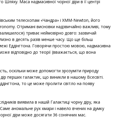
 Шляху. Маса надмасивної чорної діри в її центрі
нівським телескопам «Чандра» і XMM-Newton, його
stronomy. Отримані висновки надзвичайно важливі, тому
еї залишилося) триває неймовірно довго: зазвичай
близно в десять разів менше часу. Що ще більш
. межі Еддінгтона. Говорячи простою мовою, надмасивна
 може відповідно до теорії (вважається, що вона
сть, оскільки може допомогти зрозуміти природу
ір перших галактик, що виникли в нашому Всесвіті.
ддінгтона, то це може пролити світло на появу
ідників виявила в нашій Галактиці чорну діру, яка
 Саме аномальне рух хмари і навело вчених на думку
чорної діри може досягати 36 сонячних мас.