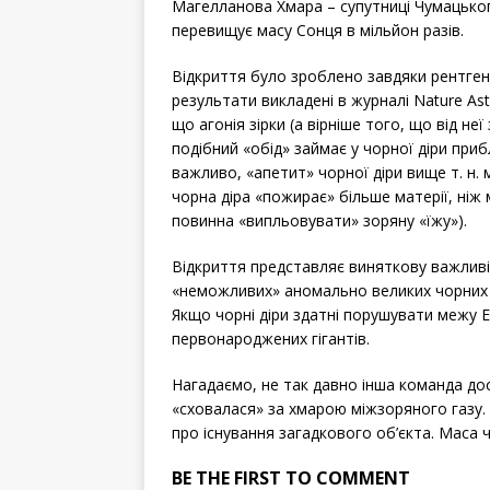
Магелланова Хмара – супутниці Чумацького
перевищує масу Сонця в мільйон разів.
Відкриття було зроблено завдяки рентге
результати викладені в журналі Nature A
що агонія зірки (а вірніше того, що від н
подібний «обід» займає у чорної діри при
важливо, «апетит» чорної діри вище т. н
чорна діра «пожирає» більше матерії, ніж
повинна «випльовувати» зоряну «їжу»).
Відкриття представляє виняткову важливі
«неможливих» аномально великих чорних д
Якщо чорні діри здатні порушувати межу Е
первонароджених гігантів.
Нагадаємо, не так давно інша команда досл
«сховалася» за хмарою міжзоряного газу.
про існування загадкового об’єкта. Маса 
BE THE FIRST TO COMMENT