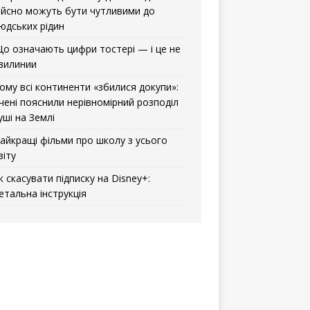
ійсно можуть бути чутливими до
юдських рідин
о означають цифри тостері — і це не
вилинии
ому всі континенти «збилися докупи»:
чені пояснили нерівномірний розподіл
уші на Землі
айкращі фільми про школу з усього
віту
к скасувати підписку на Disney+:
етальна інструкція