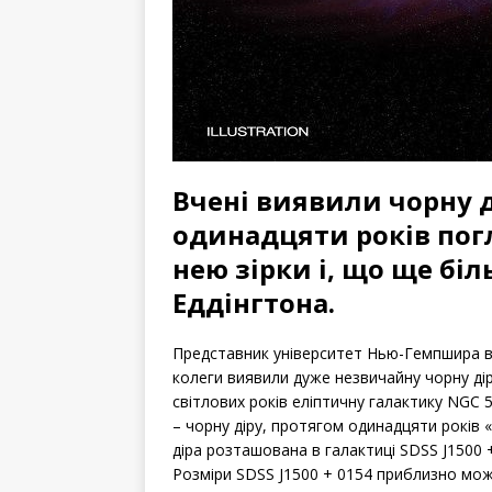
Вчені виявили чорну д
одинадцяти років пог
нею зірки і, що ще б
Еддінгтона.
Представник університет Нью-Гемпшира в 
колеги виявили дуже незвичайну чорну дір
світлових років еліптичну галактику NGC
– чорну діру, протягом одинадцяти років
діра розташована в галактиці SDSS J1500 
Розміри SDSS J1500 + 0154 приблизно мож