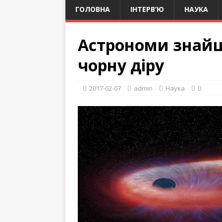
ГОЛОВНА
ІНТЕРВ’Ю
НАУКА
Астрономи знай
чорну діру
2017-02-07
admin
Наука
0