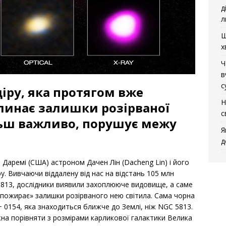
д
л
Щ
х
Ч
в
с
іру, яка протягом вже
Н
линає залишки розірваної
с
ільш важливо, порушує межу
Я
д
Даремі (США) астроном Дачен Лін (Dacheng Lin) і його
у. Вивчаючи віддалену від нас на відстань 105 млн
 5813, дослідники виявили захоплююче видовище, а саме
 «пожирає» залишки розірваного нею світила. Сама чорна
+ 0154, яка знаходиться ближче до Землі, ніж NGC 5813.
на порівняти з розмірами карликової галактики Велика