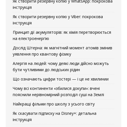
Як створити резервну копію у WhatsApp: покрокова
інструкція
Як створити резервну копію у Viber: покрокова
інструкція
Принцип дії акумуляторів: як хімія перетворюється
на електроенергію
Дослід Штерна: як магнітний момент атомів змінив
уявлення про квантову фізику
Алергія на людей: чому деякі люди дійсно можуть
бути чутливими до людських рідин
Що означають цифри тостері — і це не хвилинии
Чому всі континенти «збилися докупи»: вчені
пояснили нерівномірний розподіл суші на Землі
Найкращі фільми про школу з усього світу
Як скасувати підписку на Disney+: детальна
інструкція