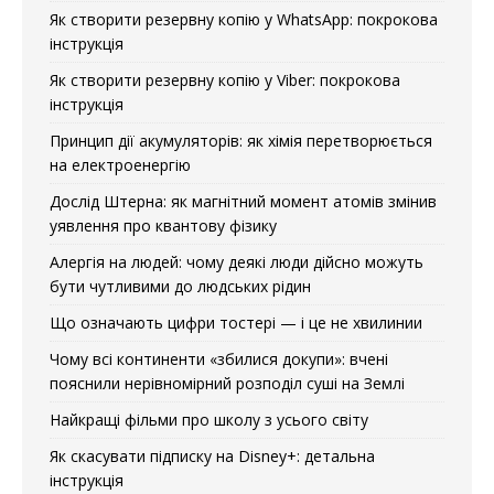
Як створити резервну копію у WhatsApp: покрокова
інструкція
Як створити резервну копію у Viber: покрокова
інструкція
Принцип дії акумуляторів: як хімія перетворюється
на електроенергію
Дослід Штерна: як магнітний момент атомів змінив
уявлення про квантову фізику
Алергія на людей: чому деякі люди дійсно можуть
бути чутливими до людських рідин
Що означають цифри тостері — і це не хвилинии
Чому всі континенти «збилися докупи»: вчені
пояснили нерівномірний розподіл суші на Землі
Найкращі фільми про школу з усього світу
Як скасувати підписку на Disney+: детальна
інструкція