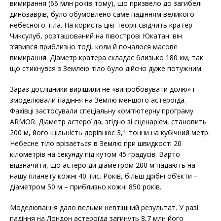
вимирання (66 млн років тому), що призвело до загибелі
динозаврів, було обумовлено саме падінням великого
небесного тіла. На користь цієї теорії свідчить кратер
Чиксулуб, розташований на півострові Юкатан: він
з’явився приблизно тоді, коли й почалося масове
вимирання. Діаметр кратера складає близько 180 км, так
що стикнувся з Землею тіло було дійсно дуже потужним.
Зараз дослідники вирішили не «випробовувати долю» і
змоделювали падіння на Землю меншого астероїда.
Фахівці застосували спеціальну комп’ютерну програму
ARMOR. Діаметр астероїда, згідно зі сценарієм, становить
200 м, його щільність дорівнює 3,1 тонни на кубічний метр.
Небесне тіло врізається в Землю при швидкості 20
кілометрів на секунду під кутом 45 градусів. Варто
відзначити, що астероїди діаметром 200 м падають на
нашу планету кожні 40 тис. Років, більш дрібні об’єкти –
діаметром 50 м – приблизно кожні 850 років.
Моделювання дало вельми невтішний результат. У разі
падіння на Лондон астероїда загинуть 8,7 млн ​​його