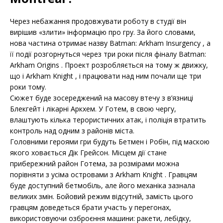
Через небажання продовжувати роботу в студії він
вирішив «злити» інформацію про гру. За його словами,
нова частина отримає назву Batman: Arkham Insurgency , а
її події розгорнуться через три роки після фіналу Batman:
Arkham Origins . Проект розробляється на тому ж движку,
що і Arkham Knight , і працювати над ним почали ще три
роки тому.
Сюжет буде зосереджений на масову втечу з в’язниці
Блекгейт і лікарні Аркхем. У Готем, в свою чергу,
влаштують кілька терористичних атак, і поліція втратить
контроль над одним з районів міста.
Головними героями гри будуть Бетмен і Робін, під маскою
якого ховається Дік Грейсон. Місцем дії стане
прибережний район Готема, за розмірами можна
порівняти з усіма островами з Arkham Knight . Гравцям
буде доступний бетмобіль, але його механіка зазнала
великих змін. Бойовий режим відсутній, замість цього
гравцям доведеться брати участь у перегонах,
використовуючи озброєння машини: ракети, лебідку,