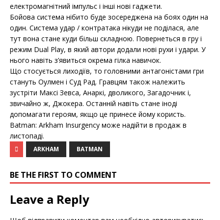
електромагнітний імпульс і інші нові гаджети.
Бойова система нібито буде зосереджена на боях один на
один. Система удар / контратака нікуди не поділася, але
тут вона стане куди більш складною. Повернеться в гру і
режим Dual Play, в який автори додали нові рухи і удари. У
нього навіть з’явиться окрема гілка навичок.
Що стосується лиходіїв, то головними антагоністами гри
стануть Оулмен і Суд Рад. Гравцям також належить
зустріти Максі Зевса, Анаркі, дволикого, Загадочник і,
звичайно ж, Джокера. Останній навіть стане іноді
допомагати героям, якщо це принесе йому користь.
Batman: Arkham Insurgency може надійти в продаж в
листопаді.
ARKHAM
BATMAN
BE THE FIRST TO COMMENT
Leave a Reply