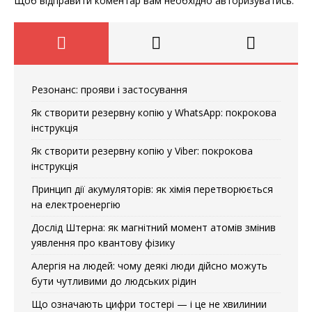
Щоб відправити коментар вам необхідно
авторизуватись
.
Резонанс: прояви і застосування
Як створити резервну копію у WhatsApp: покрокова
інструкція
Як створити резервну копію у Viber: покрокова
інструкція
Принцип дії акумуляторів: як хімія перетворюється
на електроенергію
Дослід Штерна: як магнітний момент атомів змінив
уявлення про квантову фізику
Алергія на людей: чому деякі люди дійсно можуть
бути чутливими до людських рідин
Що означають цифри тостері — і це не хвилинии