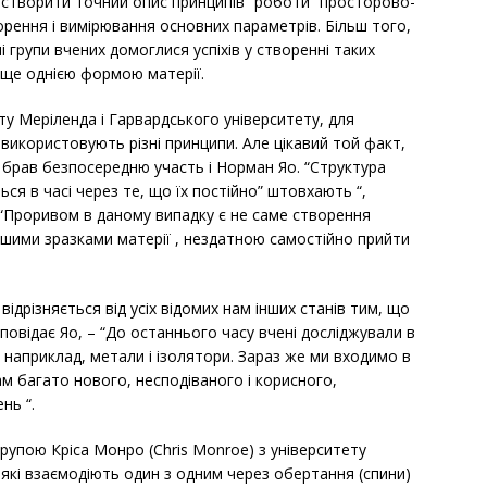
я створити точний опис принципів “роботи” просторово-
ворення і вимірювання основних параметрів. Більш того,
 групи вчених домоглися успіхів у створенні таких
 ще однією формою матерії.
ту Меріленда і Гарвардського університету, для
використовують різні принципи. Але цікавий той факт,
 брав безпосередню участь і Норман Яо. “Структура
я в часі через те, що їх постійно” штовхають “,
 “Проривом в даному випадку є не саме створення
ршими зразками матерії , нездатною самостійно прийти
 відрізняється від усіх відомих нам інших станів тим, що
повідає Яо, – “До останнього часу вчені досліджували в
 наприклад, метали і ізолятори. Зараз же ми входимо в
ам багато нового, несподіваного і корисного,
нь “.
рупою Кріса Монро (Chris Monroe) з університету
, які взаємодіють один з одним через обертання (спини)