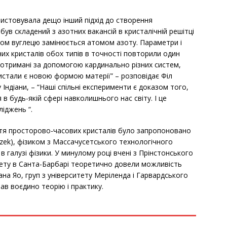
ристовувала дещо інший підхід до створення
був складений з азотних вакансій в кристалічній решітці
атом вуглецю замінюється атомом азоту. Параметри і
их кристалів обох типів в точності повторили один
, отримані за допомогою кардинально різних систем,
истали є новою формою матерії” – розповідає Філ
у Індіани, – “Наші спільні експерименти є доказом того,
в будь-якій сфері навколишнього нас світу. І це
ліджень “.
ття просторово-часових кристалів було запропоновано
czek), фізиком з Массачусетського технологічного
в галузі фізики. У минулому році вчені з Прінстонського
итету в Санта-Барбарі теоретично довели можливість
ана Яо, груп з університету Меріленда і Гарвардського
ав воєдино теорію і практику.