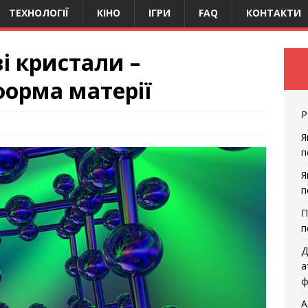
ТЕХНОЛОГІЇ
КІНО
ІГРИ
FAQ
КОНТАКТИ
і кристали –
форма матерії
Р
Я
п
Я
п
П
п
Д
а
ф
А