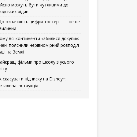
ійсно можуть бути чутливими до
юдських рідин
о означають цифри тостері — і це не
вилинии
ому всі континенти «збилися докупи»:
чені пояснили нерівномірний розподіл
уші на Землі
айкращі фільми про школу з усього
віту
к скасувати підписку на Disney+:
етальна інструкція