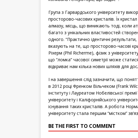
Група з Гарвардського університету вико
просторово-часових кристалів. Їх кристал 
алмазу, місць, що виникають тоді, коли 
багато з унікальних властивостей створен
одного. “Практично ідентичні результати
вказують на те, що просторово-часові кр
Ріхерм (Phil Richerme), фізик з університет
що “ломка” часової симетрії може статися 
відкриває нам кілька нових шляхів для дос
І на завершення слід зазначити, що поня
в 2012 році Френком Вільчеком (Frank Wil
інституту і Лауреатом Нобелівської премії 
університету і Каліфорнійського універс
існування таких кристалів. А робота Норм
університету стала першим “містком” зв’яз
BE THE FIRST TO COMMENT