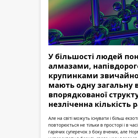
У більшості людей пон
алмазами, напівдорог
крупинками звичайної 
мають одну загальну в
впорядкованої структ
незліченна кількість р
Але на світі можуть існувати і більш екзот
повторюється не тільки в просторі і в час
гарячих суперечок з боку вчених, але Нор