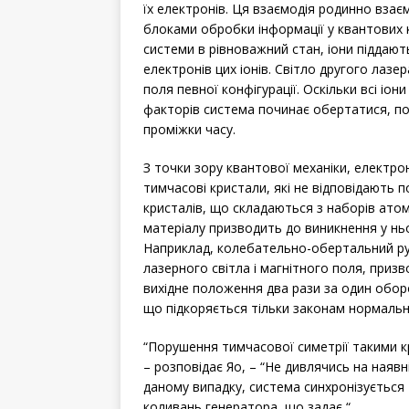
їх електронів. Ця взаємодія родинно взає
блоками обробки інформації у квантових к
системи в рівноважний стан, іони піддают
електронів цих іонів. Світло другого лаз
поля певної конфігурації. Оскільки всі іо
факторів система починає обертатися, по
проміжки часу.
З точки зору квантової механіки, електр
тимчасові кристали, які не відповідають 
кристалів, що складаються з наборів атом
матеріалу призводить до виникнення у ньо
Наприклад, колебательно-обертальний рух
лазерного світла і магнітного поля, приз
вихідне положення два рази за один оборо
що підкоряється тільки законам нормально
“Порушення тимчасової симетрії такими к
– розповідає Яо, – “Не дивлячись на наявн
даному випадку, система синхронізується
коливань генератора, що задає “.