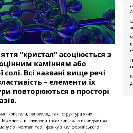
д
л
Щ
х
Ч
в
с
яття “кристал” асоціюється з
Н
оцінним камінням або
с
солі. Всі названі вище речі
Я
ластивість – елементи їх
д
ури повторюються в просторі
азів.
ичні кристали, наприклад такі, структура яких
і. Можливість існування таких кристалів є предметом
ману Яо (Norman Yao), фізику з Каліфорнійського