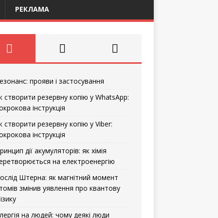
РЕКЛАМА
езонанс: прояви і застосування
к створити резервну копію у WhatsApp:
окрокова інструкція
к створити резервну копію у Viber:
окрокова інструкція
ринцип дії акумуляторів: як хімія
еретворюється на електроенергію
ослід Штерна: як магнітний момент
томів змінив уявлення про квантову
ізику
лергія на людей: чому деякі люди