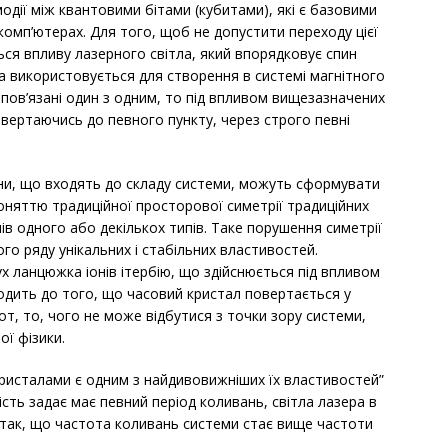
модії між квантовими бітами (кубитами), які є базовими
омп’ютерах. Для того, щоб не допустити переходу цієї
ься впливу лазерного світла, який впорядковує спин
ера використовується для створення в системі магнітного
ни пов’язані один з одним, то під впливом вищезазначених
вертаючись до певного пункту, через строго певні
они, що входять до складу системи, можуть сформувати
поняттю традиційної просторової симетрії традиційних
ів одного або декількох типів. Таке порушення симетрії
го ряду унікальних і стабільних властивостей.
 ланцюжка іонів ітербію, що здійснюється під впливом
водить до того, що часовий кристал повертається у
т, то, чого не може відбутися з точки зору системи,
ї фізики.
ристалами є одним з найдивовижніших їх властивостей”
ість задає має певний період коливань, світла лазера в
 так, що частота коливань системи стає вище частоти