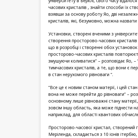
університету в Берклі, свого часу вдалос
часових кристалів , знайти способи їх ст
взявши за основу роботу Яо, дві незалежні
кристалів, які, безумовно, можна назвати
Установки, створені вченими з університе
створення просторово-часових кристалів 
що в розробці і створенні обох установок
просторово-часових кристалів повторюєтьс
змушуючи коливатися” – розповідає Яо, –
тимчасових кристалів, а те, що вони є пе
в стан нерухомого рівноваги “.
“Все це є новим станом матерії, і цей стан
вона не може перейти до рівноваги” – роз
основному лише рівноважні стану матерії,
зовсім іншу область, яка може піднести н
наприклад, для області квантових обчисле
Просторово-часової кристал, створений г
Меріленда, складається з 10 іонів ітербію