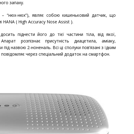
ого запаху.
і – “нюх-нюх”), являє собою кишеньковий датчик, що
HANA ( High Accuracy Nose Assist ).
осить піднести його до тієї частини тіла, від якої,
Апарат розпізнає присутність диацетила, аміаку,
и під назвою 2-ноненаль. Всі ці сполуки пов’язані з їдким
n повідомляє через спеціальний додаток на смартфон.