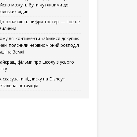
ійсно можуть бути чутливими до
юдських рідин
о означають цифри тостері — і це не
вилинии
ому всі континенти «збилися докупи»:
чені пояснили нерівномірний розподіл
уші на Землі
айкращі фільми про школу з усього
віту
к скасувати підписку на Disney+:
етальна інструкція