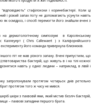
лом якого є продукти їх життєдіяльності.
відповідають” стафілококи і коринебактерії. Коли ці
ний і різкий запах поту не допомагають усунути навіть
о як осмідроз, і спосіб перемогти його знайшли вчені з
я на дерматологічному симпозіумі в Каролінському
іс Каллеуерт ( Chris Callewaert ) з Каліфорнійського
я експерименту його команда привернула близнюків.
 іншого піт не мав різкого запаху. Вчені припустили, що
(співтовариства бактерій, що живуть в і на тілі кожної
ізнятися навіть у однієї людини – наприклад, в лівій і
ику запропонували протягом чотирьох днів ретельно
брат протягом того ж часу не мився.
шкріб шкіри з пахвовій ями, який містив безліч бактерій,
вище – пахвові западини першого брата.