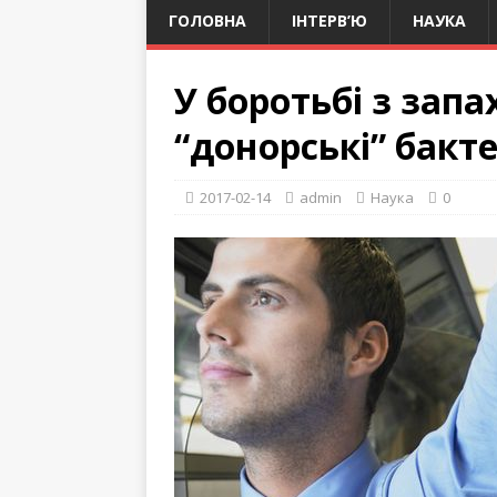
ГОЛОВНА
ІНТЕРВ’Ю
НАУКА
У боротьбі з зап
“донорські” бакте
2017-02-14
admin
Наука
0