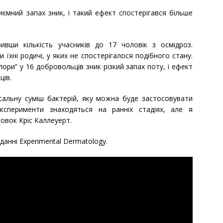
иємний запах зник, і такий ефект спостерігався більше
ивши кількість учасників до 17 чоловік з осмідроз.
 їхні родичі, у яких не спостерігалося подібного стану.
ри” у 16 ​​добровольців зник різкий запах поту, і ефект
ців.
сальну суміш бактерій, яку можна буде застосовувати
ксперименти знаходяться на ранніх стадіях, але я
овок Кріс Каллеуерт.
анні Experimental Dermatology.