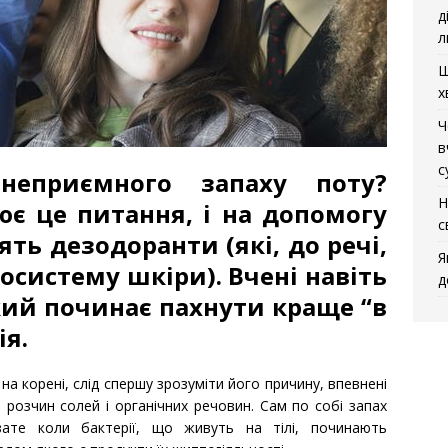
д
л
Щ
х
Ч
в
с
неприємного запаху поту?
Н
є це питання, і на допомогу
с
ть дезодоранти (які, до речі,
Я
систему шкіри). Вчені навіть
д
ий починає пахнути краще “в
ія.
на корені, слід спершу зрозуміти його причину, впевнені
 розчин солей і органічних речовин. Сам по собі запах
зате коли бактерії, що живуть на тілі, починають