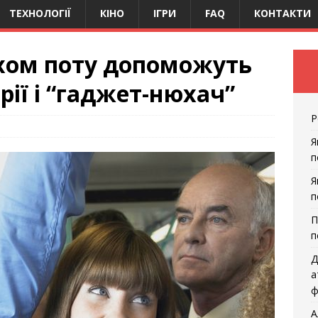
ТЕХНОЛОГІЇ
КІНО
ІГРИ
FAQ
КОНТАКТИ
ахом поту допоможуть
рії і “гаджет-нюхач”
Р
Я
п
Я
п
П
п
Д
а
ф
А