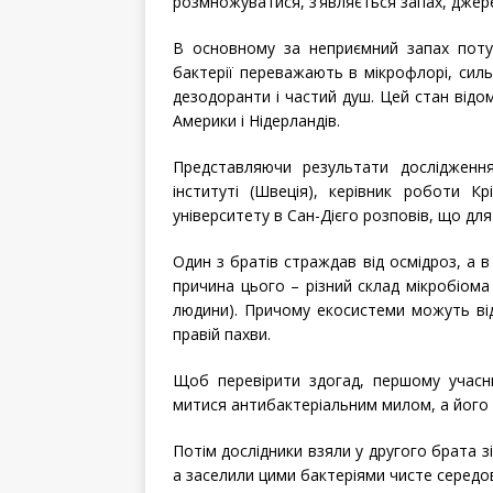
розмножуватися, з’являється запах, джере
В основному за неприємний запах поту “
бактерії переважають в мікрофлорі, силь
дезодоранти і частий душ. Цей стан відом
Америки і Нідерландів.
Представляючи результати дослідженн
інституті (Швеція), керівник роботи Кр
університету в Сан-Дієго розповів, що дл
Один з братів страждав від осмідроз, а в
причина цього – різний склад мікробіома 
людини). Причому екосистеми можуть відр
правій пахви.
Щоб перевірити здогад, першому учасн
митися антибактеріальним милом, а його 
Потім дослідники взяли у другого брата зі
а заселили цими бактеріями чисте середо