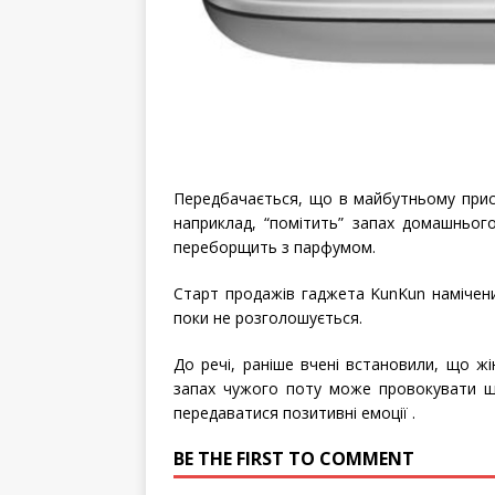
Передбачається, що в майбутньому пристр
наприклад, “помітить” запах домашньог
переборщить з парфумом.
Старт продажів гаджета KunKun намічени
поки не розголошується.
До речі, раніше вчені встановили, що жі
запах чужого поту може провокувати щед
передаватися позитивні емоції .
BE THE FIRST TO COMMENT