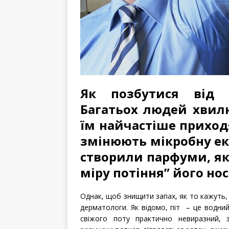
Як позбутися від 
Багатьох людей хвилю
їм найчастіше приходя
змінюють мікробну еко
створили парфуми, як
міру потіння” його нос
Однак, щоб знищити запах, як то кажуть, 
дерматологи. Як відомо, піт – це водний
свіжого поту практично невиразний, 