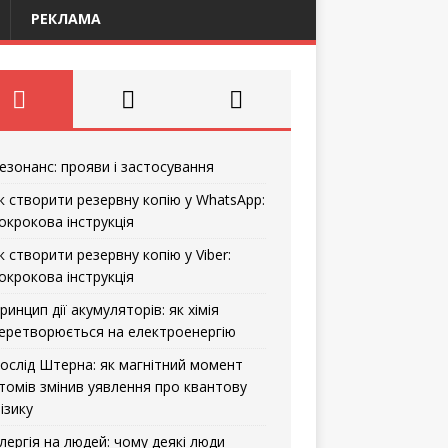
РЕКЛАМА
езонанс: прояви і застосування
к створити резервну копію у WhatsApp:
окрокова інструкція
к створити резервну копію у Viber:
окрокова інструкція
ринцип дії акумуляторів: як хімія
еретворюється на електроенергію
ослід Штерна: як магнітний момент
томів змінив уявлення про квантову
ізику
лергія на людей: чому деякі люди