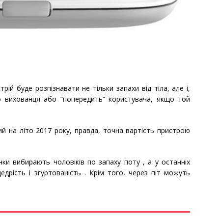
ій буде розпізнавати не тільки запахи від тіла, але і,
о вихованця або “попередить” користувача, якщо той
й на літо 2017 року, правда, точна вартість пристрою
нки вибирають чоловіків по запаху поту , а у останніх
рість і згуртованість . Крім того, через піт можуть