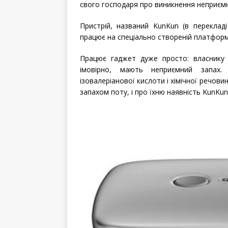
свого господаря про виникнення неприємн
Пристрій, названий KunKun (в переклад
працює на спеціально створеній платформі 
Працює гаджет дуже просто: власнику д
імовірно, мають неприємний запах. 
ізовалеріанової кислоти і хімічної речовин
запахом поту, і про їхню наявність KunKu