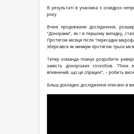
В результаті в учасника з осмідроз непр
року.
Вчені продовжили дослідження, розшир
“Донорами”, як і в першому випадку, стали
Протягом місяця після “пересадки мікрофло
зберігався як мінімум протягом трьох міся
Тепер команда планує розробити універ
замість донорських соскобов. “Поки е
впевнений, що це спрацює”, – робить висн
Більш докладно дослідження описано в вид