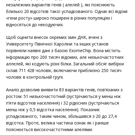
незалежних варіантів генів ( алелей ), які пояснюють
близько 20 відсотків такої успадкованого. Однак всі відомі
«гени росту» широко поширені в різних популяціях і
відносяться до некодуючих.
Щоб оцінити внесок окремих змін ДНК, вчені з
Університету Північної Кароліни та інших установ
порівняли наявні дані з базою ExomeChip. Вона містить
інформацію про 200 тисяч відомих, але низькочастотних
аллелей, які кодують різні білки. Загальний обсяг вибірки
склав 711 428 чоловік, включаючи приблизно 250 тисяч
чоловік в контрольній групі.
Аналіз дозволив виявити 83 варіантів генів, пов’язаних з
ростом: 51 низькочастотний (зустрічаються у менш ніж
п’яти відсотків населення) і 32 рідкісних (зустрічаються
менш ніж у 0,5 відсотка населення). Показник
успадкованого, таким чином, збільшився з 20 до 27,4
відсотка. Проте, велика частина ознак як і раніше
пояснюється високочастотними алелями.