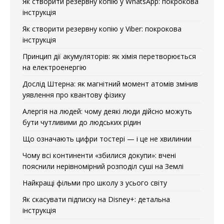
Як створити резервну копію у WhatsApp: покрокова
інструкція
Як створити резервну копію у Viber: покрокова
інструкція
Принцип дії акумуляторів: як хімія перетворюється
на електроенергію
Дослід Штерна: як магнітний момент атомів змінив
уявлення про квантову фізику
Алергія на людей: чому деякі люди дійсно можуть
бути чутливими до людських рідин
Що означають цифри тостері — і це не хвилинии
Чому всі континенти «збилися докупи»: вчені
пояснили нерівномірний розподіл суші на Землі
Найкращі фільми про школу з усього світу
Як скасувати підписку на Disney+: детальна
інструкція