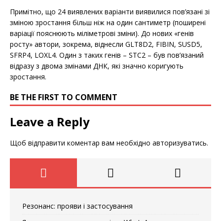
Примітно, що 24 виявлених варіанти виявилися пов’язані зі
зміною зростання більш ніж на один сантиметр (поширені
варіації пояснюють міліметрові зміни). До нових «генів
росту» автори, зокрема, віднесли GLT8D2, FIBIN, SUSD5,
SFRP4, LOXL4. Один з таких генів – STC2 – був пов’язаний
відразу з двома змінами ДНК, які значно коригують
зростання.
BE THE FIRST TO COMMENT
Leave a Reply
Щоб відправити коментар вам необхідно
авторизуватись
.
Резонанс: прояви і застосування