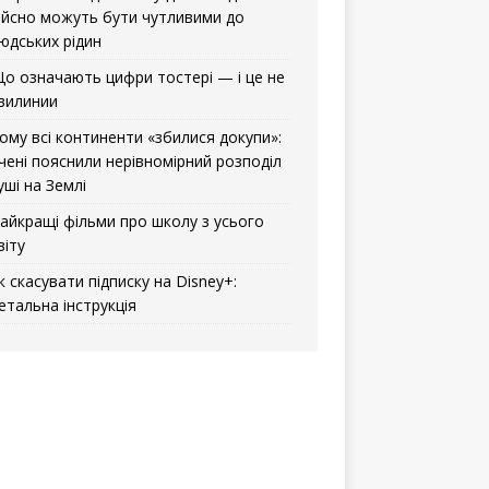
ійсно можуть бути чутливими до
юдських рідин
о означають цифри тостері — і це не
вилинии
ому всі континенти «збилися докупи»:
чені пояснили нерівномірний розподіл
уші на Землі
айкращі фільми про школу з усього
віту
к скасувати підписку на Disney+:
етальна інструкція