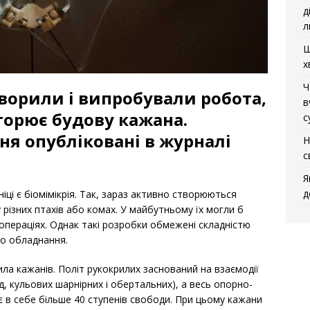
д
л
Щ
х
Ч
ворили і випробували робота,
в
торює будову кажана.
с
ня опубліковані в журналі
Н
с
Я
д
ці є біомімікрія. Так, зараз активно створюються
різних птахів або комах. У майбутньому їх могли б
 операціях. Однак такі розробки обмежені складністю
го обладнання.
ла кажанів. Політ рукокрилих заснований на взаємодії
ад, кульових шарнірних і обертальних), а весь опорно-
є в себе більше 40 ступенів свободи. При цьому кажани