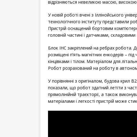
відрізняються невеликою масою, високою 
У новій роботі вчені з Іллінойського унів
технологічного інституту представили роб
Пристрій оснащений бортовим комп’ютер
головній частині і датчиками, складовими і
Блок ІНС закріплений на ребрах робота. Д
розміщені п’ять магнітних енкодерів – під
кінцівками і тілом. Матеріалом для літал
Робот розрахований на роботу в автоном
У порівнянні з оригіналом, будова крил B2
показали, що робот здатний летіти з част
прямолінійній траєкторії, а також виконув
матеріалами і легкості пристрій може ст