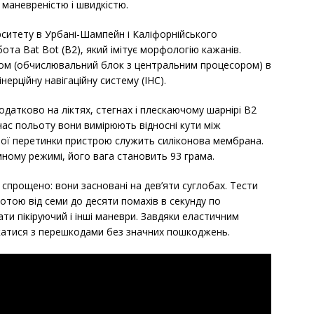
маневреністю і швидкістю.
ерситету в Урбані-Шампейн і Каліфорнійського
ота Bat Bot (B2), який імітує морфологію кажанів.
ом (обчислювальний блок з центральним процесором) в
нерційну навігаційну систему (ІНС).
одатково на ліктях, стегнах і плескаючому шарнірі B2
 час польоту вони вимірюють відносні кути між
ьної перетинки пристрою служить силіконова мембрана.
ному режимі, його вага становить 93 грама.
 спрощено: вони засновані на дев’яти суглобах. Тести
отою від семи до десяти помахів в секунду по
ати пікіруючий і інші маневри. Завдяки еластичним
икатися з перешкодами без значних пошкоджень.