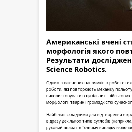
Американські вчені ст
морфологія якого пов
Результати досліджен
Science Robotics.
Одним з ключових напрямків в робототехні
роботи, які повторюють механіку польоту 
використовувати в цивільних і військових
морфології тварин і громіздкістю сучасно
Найбільш складними для відтворення є кри
відразу декількох типів суглобів (наприкл
руховий апарат в їхньому випадку включа