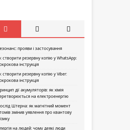
езонанс: прояви і застосування
к створити резервну копію у WhatsApp:
окрокова інструкція
к створити резервну копію у Viber:
окрокова інструкція
ринцип дії акумуляторів: як хімія
еретворюється на електроенергію
ослід Штерна: як магнітний момент
томів змінив уявлення про квантову
ізику
лергія на людей: чому деякі люди