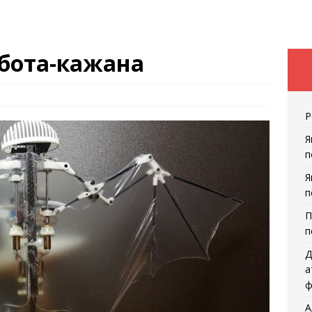
обота-кажана
Р
Я
п
Я
п
П
п
Д
а
ф
А