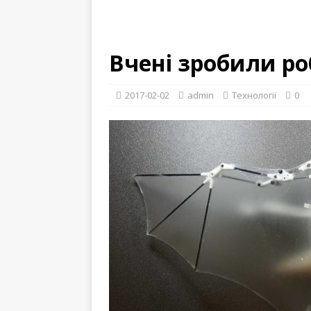
Вчені зробили р
2017-02-02
admin
Технології
0