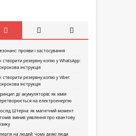
езонанс: прояви і застосування
к створити резервну копію у WhatsApp:
окрокова інструкція
к створити резервну копію у Viber:
окрокова інструкція
ринцип дії акумуляторів: як хімія
еретворюється на електроенергію
ослід Штерна: як магнітний момент
томів змінив уявлення про квантову
ізику
лергія на людей: чому деякі люди