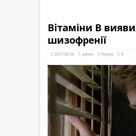
Вітаміни B вияви
шизофренії
2017-02-16
admin
Наука
0