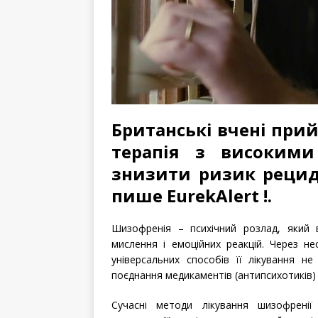
Британські вчені при
терапія з високими
знизити ризик рецид
пише EurekAlert !.
Шизофренія – психічний розлад, який 
мислення і емоційних реакцій. Через не
універсальних способів її лікування не 
поєднання медикаментів (антипсихотиків) 
Сучасні методи лікування шизофренії