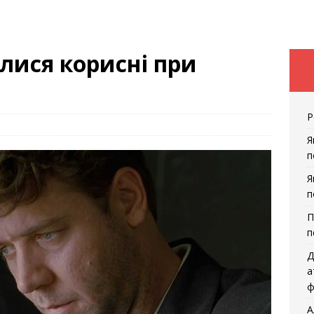
лися корисні при
Р
Я
п
Я
п
П
п
Д
а
ф
А