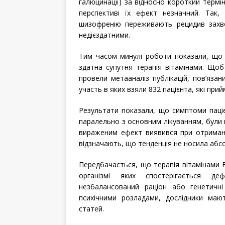
галюцинації) за відносно короткий термі
перспективі їх ефект незначний. Так,
шизофренію переживають рецидив захво
недієздатними.
Тим часом минулі роботи показали, що 
здатна супутня терапія вітамінами. Щоб
провели метааналіз публікацій, пов’яза
участь в яких взяли 832 пацієнта, які пр
Результати показали, що симптоми пацієн
паралельно з основним лікуванням, були 
вираженим ефект виявився при отриманні
відзначають, що тенденція не носила абсо
Передбачається, що терапія вітамінами 
організмі яких спостерігається де
незбалансований раціон або генетичні
психічними розладами, дослідники мают
статей.