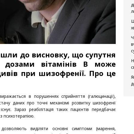
д
л
Щ
х
Ч
в
с
йшли до висновку, що супутня
Н
 дозами вітамінів B може
с
ивів при шизофренії. Про це
Я
д
виражається в порушеннях сприйняття (галюцинації),
стачу даних про точні механізмі розвитку шизофренії
існує. Зараз реабілітація таких пацієнтів передбачає
з психотерапією.
 дозволяють виділяти основні симптоми (марення,