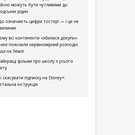
ійсно можуть бути чутливими до
юдських рідин
о означають цифри тостері — і це не
вилинии
ому всі континенти «збилися докупи»:
чені пояснили нерівномірний розподіл
уші на Землі
айкращі фільми про школу з усього
віту
к скасувати підписку на Disney+:
етальна інструкція