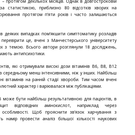
н – протягом декількох місяців. Однак в довгостроковій
 за статистикою, приблизно 80 відсотків хворих на
рювання протягом п’яти років і часто залишаються
в деяких випадках пом’якшити симптоматику розладів
 перевірити це, вчені з Манчестерського університету
них з темою. Всього автори розглянули 18 досліджень,
иймають антипсихотики.
тів, які отримували високі дози вітамінів B6, B8, B12
в середньому менш інтенсивними, ніж у інших. Найбільш
 вітамінів на ранній стадії хвороби. Тим часом вчені
лютний характер і варіювалася між публікаціями.
B може бути найбільш результативною для пацієнтів, в
фіцит відповідних амінокислот, наприклад через
 особливості. Щоб прояснити зв’язок харчування з
ь намір провести аналіз більшої кількості наукових