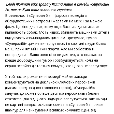
Елоді Фонтан вже грала у Філіпа Лашо в комедії «Superнянь
2», але не була там головною героїнею
В реальності «Супералібі» – фарсова комедія з
абсурдистських настроєм і жартами на межі і за межею
фолу. Це кіно для тих, кому подобається дивитися, як
підпалюють собак, б’ють кішок, збивають машинами дітей і
відкушують «причандали» циганам. Зрозуміло, гумор
«Супералібі» цим не вичерпується, і в картині є куди більш-
менш прийнятний і ніжні жарти. Але ми зобов’язані
попередити – Лашо зняв кіно не для тих, хто вважає за
краще добродушний гумор і розбудовується, коли на
екрані всерйоз дістається комусь, хто цього не заслуговує.
У той час як романтичні комедії майже завжди
концентруються на декількох ключових персонажів
(насамперед на двох головних героїв), «Супералібі»
залучає до сюжет більше десятка персонажів і безліч
статистів. Дія від цього надмірно заплутується, але шкоди
це картині завдає, оскільки сюжет в «Супералібі» – лише
шампур для нанизування всіляких комічних сцен, від