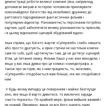
демонстрації роботи великої компанії (яка, наприклад,
допомагає виграв в лотерею чоловікові приховувати
новознайденої багатство від нелюбимої дружини) до
раптового пародіювання фантастичних фільмів і
популярних відеоігор. Різноманітність персонажів потрібно
картині, щоб забезпечити велику різноманітність приколів,
і в цьому відношенні сценарій збудований вдало.
Інша справа, що багато жартів «Супералібі» слабо смішать
або просто дратують, а зірки стрічки не настільки комічні
самі по собі, щоб «дотягнути» там, де не дотягує сценарій.
Втім, це питання смаку. Фільми Лашо у нас вже виходили, і
якщо у вас інша думка про це коміка і комедіографа, а
також про акторів, які з ним працюють, то, можливо,
«Супералібі» сподобається вам більше, ніж він сподобався
нам.
У будь-якому випадку це поверхневе і майже безглузде
кіно, яке якщо й варто дивитися, то виключно заради
«чисто поржать». По крайней мере, фільм вийшов жвавий і
не нудний. Ймовірно, вище за все його оцінять палкі