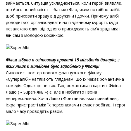
займається. Ситуація ускладнюється, коли герой виявляє,
що його новий клієнт – батько Фло, яким потрібно алібі,
щоб приховати зраду від дружини і дочки. Причому алібі
доводиться організовувати на південному курорті, куди
незалежно один від одного приїжджають сім’я зрадника і
він сам з молодою коханкою.
Фільм зібрав в світовому прокаті 15 мільйонів доларів, з
яких лише 6 мільйонів було зароблено у Франції
Синопсис і постер нового французького фільму
«Супералібі» натякають глядачам, що їх чекає романтична
комедія. Однак це не так. Так, романтика в картині Філіпа
Лашо ( « Superнянь ») є, але її небагато і вона
непереконлива. Хоча Лашо і Фонтан вельми привабливі,
іскра пристрасті між їх персонажами немає пробігав, і герої
мало часу проводять разом.