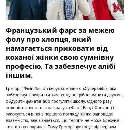
Французький фарс за межею
фолу про хлопця, який
намагається приховати від
коханої жінки свою сумнівну
професію. Та забезпечує алібі
іншим.
Грегорі ( Філіп Лашо ) керує компанією «Супералібі», яка
забезпечує прикриття тим, кому потрібно змінити дружині,
обдурити фанатів або прогуляти школу. Одного разу
чоловік натикається на красуню Фло ( Елоді Фонтан ) і
закохується в неї з першого погляду. Жінка відповідає
взаємністю, але зізнається, що терпіти не може брехунів і
тих, хто їх покриває. Тому Грегорі приховує від неї, чим