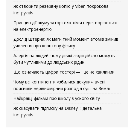
Як створити резервну копію у Viber: покрокова
інструкція
Принцип дії акумуляторів: як хімія перетворюється
на електроенергію
Дослід Штерна: як магнітний момент атомів змінив
уявлення про квантову фізику
Алергія на людей: чому деякі люди дійсно можуть
бути чутливими до людських рідин
Що означають цифри тостері — і це не хвилинии
Чому всі континенти «збилися докупи»: вчені
пояснили нерівномірний розподіл суші на Землі
Найкращі фільми про школу з усього світу
Як скасувати підписку на Disney+: детальна
інструкція