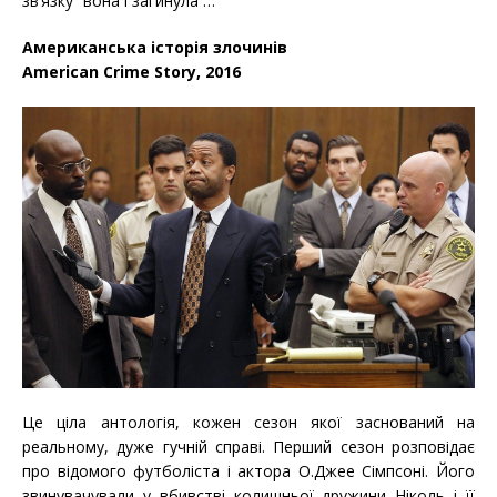
зв’язку” вона і загинула …
Американська історія злочинів
American Crime Story, 2016
Це ціла антологія, кожен сезон якої заснований на
реальному, дуже гучній справі. Перший сезон розповідає
про відомого футболіста і актора О.Джее Сімпсоні. Його
звинувачували у вбивстві колишньої дружини Ніколь і її