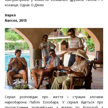
коханця. Однак О.Джею
Нарко
Narcos, 2015
Серіал розповідає про життя і страшні злочини
наркобарона Пабло Ескобара. У серіалі йдеться про
протистояння поліцейських з відділу по боротьбі з