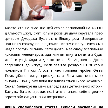
Багато хто не знає, що цей серіал заснований на житті і
діяльності Джуді Сміт. Кілька років ця дама керувала прес-
центром Джорджа Буша-ст. в Білому домі. Завершивши
політичну кар’єру, вона відкрила власну справу. Тепер Сміт
надає послуги сильним світу цього, має славу всесильним
кризовим менеджером, здатним витягнути клієнта з будь-
якої ситуації. Ходити далеко не треба: Анджеліна Джолі
звернулася до Джуді, коли затіяла розлучення зі своїм
чоловіком Піттом. А ось в кіно головна героїня Олівія
Поуп, дійсно, рятує президента з багатьох неприємних
ситуацій. При цьому вона ще виявляється і його коханкою.
Серіал балансує на межі мелодрами і детективних історій.
Кажуть, багато відомих політиків впізнали себе в деяких
героях або ситуації, в які потрапляли.
Якщо сподобалася стаття Серіали засновані на