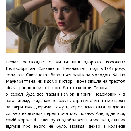
Серіал розповідає o життя нині здорової королеви
Великобританії Єлизавети. Починаються події з 1947 року,
коли юна Єлизавета збирається заміж за молодого Філіпа
Маунтбеттена. Як відомо з історії, вона зійшла на престол
після трагічної смерті свого батька короля Георга.
У серіалі буде все: таємні наміри, інтриги, недомовки – в
загальному, глядачам покажуть справжнє життя монархів
за закритими дверима. Кажуть, королівська сім’я Віндзорів
сильно нервувала перед початком показу. Але, здається,
самій королеві телешоу сподобалося: ніяких скандальних
відгуків про нього не було. Правда, дехто з критиків