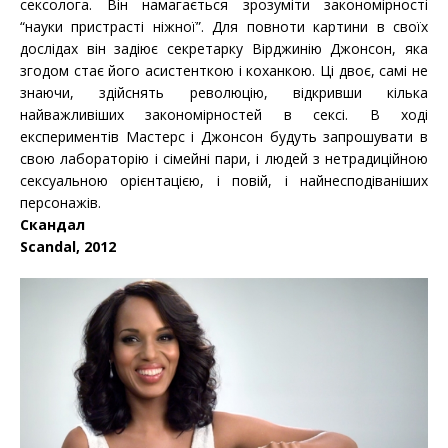
сексолога. Він намагається зрозуміти закономірності
“науки пристрасті ніжної”. Для повноти картини в своїх
дослідах він задіює секретарку Вірджинію Джонсон, яка
згодом стає його асистенткою і коханкою. Ці двоє, самі не
знаючи, здійснять революцію, відкривши кілька
найважливіших закономірностей в сексі. В ході
експериментів Мастерс і Джонсон будуть запрошувати в
свою лабораторію і сімейні пари, і людей з нетрадиційною
сексуальною орієнтацією, і повій, і найнесподіваніших
персонажів.
Скандал
Scandal, 2012