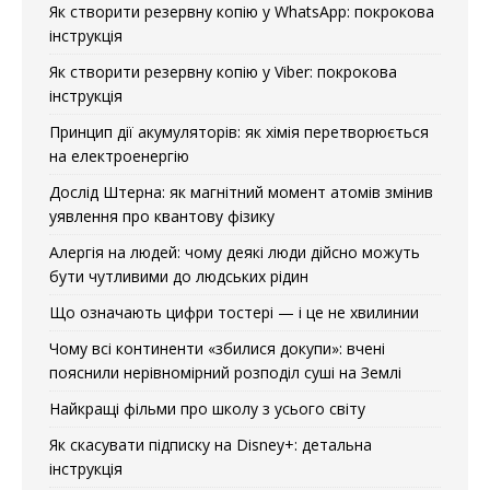
Як створити резервну копію у WhatsApp: покрокова
інструкція
Як створити резервну копію у Viber: покрокова
інструкція
Принцип дії акумуляторів: як хімія перетворюється
на електроенергію
Дослід Штерна: як магнітний момент атомів змінив
уявлення про квантову фізику
Алергія на людей: чому деякі люди дійсно можуть
бути чутливими до людських рідин
Що означають цифри тостері — і це не хвилинии
Чому всі континенти «збилися докупи»: вчені
пояснили нерівномірний розподіл суші на Землі
Найкращі фільми про школу з усього світу
Як скасувати підписку на Disney+: детальна
інструкція