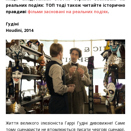
реальних подіях: ТОП тоді також читайте історично
правдиві
фільми засновані на реальних подіях
.
Гудіні
Houdini, 2014
Життя великого ілюзіоніста Гаррі Гудіні дивовижне! Саме
тому сценаристи не втомлюються писати чергові сценарії,