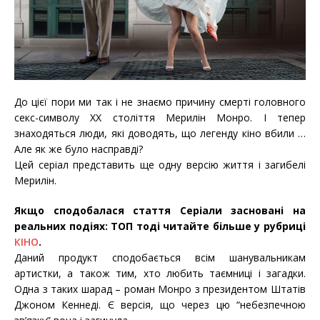
До цієї пори ми так і не знаємо причину смерті головного
секс-символу ХХ століття Мерилін Монро. І тепер
знаходяться люди, які доводять, що легенду кіно вбили …
Але як же було насправді?
Цей серіал представить ще одну версію життя і загибелі
Мерилін.
Якщо сподобалася стаття Серіали засновані на
реальних подіях: ТОП тоді читайте більше у рубриці
КІНО
.
Даний продукт сподобається всім шанувальникам
артистки, а також тим, хто любить таємниці і загадки.
Одна з таких шарад – роман Монро з президентом Штатів
Джоном Кеннеді. Є версія, що через цю “небезпечною