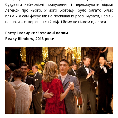
будувати неймовірні припущення і переказувати відомі
легенди про нього. У його біографії було багато білих
плям – а сам фокусник не поспішав їх розвінчувати, навіть
навпаки – створював свій міф. І йому це цілком вдалося.
Гострі козирки/Заточені кепки
Peaky Blinders, 2013 роки