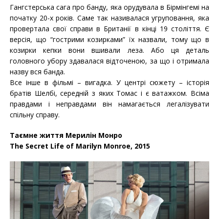
Гангстерська сага про банду, яка орудувала в Бірмінгемі на
початку 20-х років. Саме так називалася угруповання, яка
провертала свої справи в Британії в кінці 19 століття. Є
версія, що “гострими козирками” їх назвали, тому що в
козирки кепки вони вшивали леза. Або ця деталь
головного убору здавалася відточеною, за що і отримала
назву вся банда.
Все інше в фільмі – вигадка. У центрі сюжету – історія
братів Шелбі, середній з яких Томас і є ватажком. Всіма
правдами і неправдами він намагається легалізувати
спільну справу.
Таємне життя Мерилін Монро
The Secret Life of Marilyn Monroe, 2015