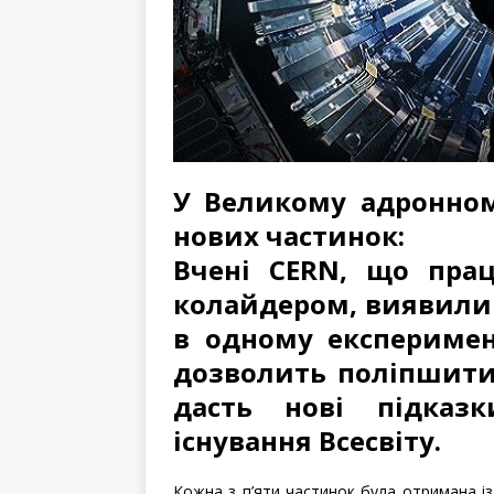
У Великому адронном
нових частинок:
Вчені CERN, що пра
колайдером, виявили 
в одному експеримент
дозволить поліпшити 
дасть нові підказ
існування Всесвіту.
Кожна з п’яти частинок була отримана із