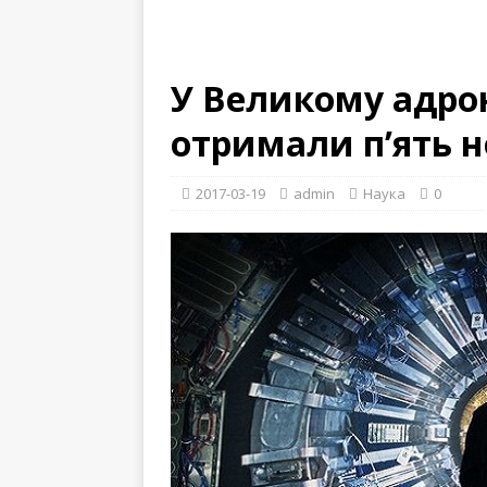
У Великому адро
отримали п’ять 
2017-03-19
admin
Наука
0