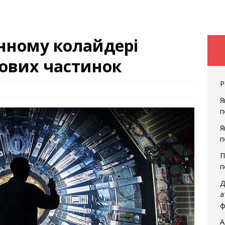
нному колайдері
нових частинок
Р
Я
п
Я
п
П
п
Д
а
ф
А