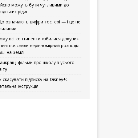
ійсно можуть бути чутливими до
юдських рідин
о означають цифри тостері — і це не
вилинии
ому всі континенти «збилися докупи»:
чені пояснили нерівномірний розподіл
уші на Землі
айкращі фільми про школу з усього
віту
к скасувати підписку на Disney+:
етальна інструкція