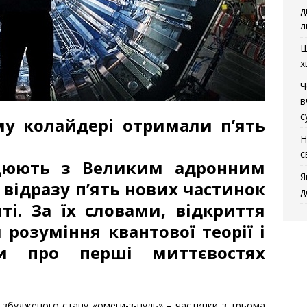
д
л
Щ
х
Ч
в
с
у колайдері отримали п’ять
Н
с
цюють з Великим адронним
Я
відразу п’ять нових частинок
д
і. За їх словами, відкриття
розуміння квантової теорії і
ки про перші миттєвостях
 збудженого стану «омеги-з-нуль» – частинки з трьома