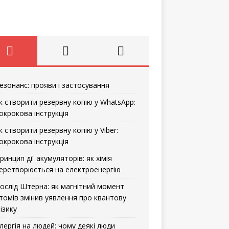
езонанс: прояви і застосування
к створити резервну копію у WhatsApp:
окрокова інструкція
к створити резервну копію у Viber:
окрокова інструкція
ринцип дії акумуляторів: як хімія
еретворюється на електроенергію
ослід Штерна: як магнітний момент
томів змінив уявлення про квантову
ізику
лергія на людей: чому деякі люди