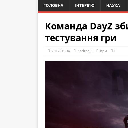
ГОЛОВНА
ІНТЕРВ’Ю
НАУКА
Команда DayZ зби
тестування гри
2017-05-04
Zadrot_1
Ігри
0