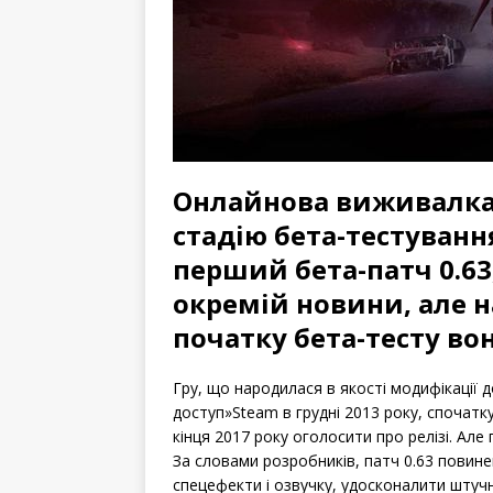
Онлайнова виживалка 
стадію бета-тестуванн
перший бета-патч 0.63
окремій новини, але н
початку бета-тесту во
Гру, що народилася в якості модифікації 
доступ»
Steam
в грудні 2013 року, спочатк
кінця 2017 року оголосити про релізі.
Але 
За словами розробників, патч 0.63 повин
спецефекти і озвучку, удосконалити штучн