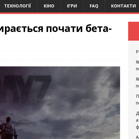
ТЕХНОЛОГІЇ
КІНО
ІГРИ
FAQ
КОНТАКТИ
рається почати бета-
Р
Я
п
Я
п
П
п
Д
а
ф
А