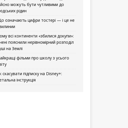
ійсно можуть бути чутливими до
юдських рідин
о означають цифри тостері — і це не
вилинии
ому всі континенти «збилися докупи»:
чені пояснили нерівномірний розподіл
уші на Землі
айкращі фільми про школу з усього
віту
к скасувати підписку на Disney+:
етальна інструкція