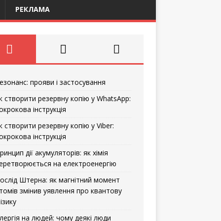
РЕКЛАМА
езонанс: прояви і застосування
к створити резервну копію у WhatsApp:
окрокова інструкція
к створити резервну копію у Viber:
окрокова інструкція
ринцип дії акумуляторів: як хімія
еретворюється на електроенергію
ослід Штерна: як магнітний момент
томів змінив уявлення про квантову
ізику
лергія на людей: чому деякі люди