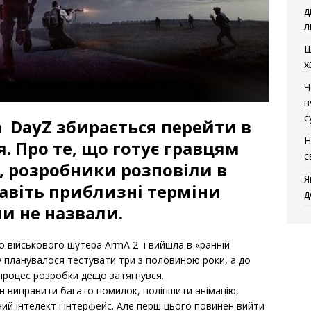
д
л
Щ
х
Ч
в
с
DayZ збирається перейти в
Н
я. Про те, що готує гравцям
с
, розробники розповіли в
Я
авіть приблизні терміни
д
ни не назвали.
до військового шутера
ArmA 2
і вийшла в «ранній
у планувалося тестувати три з половиною роки, а до
процес розробки дещо затягнувся.
ен виправити багато помилок, поліпшити анімацію,
ий інтелект і інтерфейс. Але перш цього повинен вийти