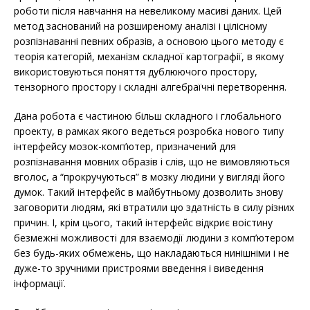
роботи після навчання на невеликому масиві даних. Цей
метод заснований на розширеному аналізі і цілісному
розпізнаванні певних образів, а основою цього методу є
теорія категорій, механізм складної картографії, в якому
використовуються поняття дублюючого простору,
тензорного простору і складні алгебраїчні перетворення.
Дана робота є частиною більш складного і глобального
проекту, в рамках якого ведеться розробка нового типу
інтерфейсу мозок-комп’ютер, призначений для
розпізнавання мовних образів і слів, що не вимовляються
вголос, а “прокручуються” в мозку людини у вигляді його
думок. Такий інтерфейс в майбутньому дозволить знову
заговорити людям, які втратили цю здатність в силу різних
причин. І, крім цього, такий інтерфейс відкриє воістину
безмежні можливості для взаємодії людини з комп’ютером
без будь-яких обмежень, що накладаються нинішніми і не
дуже-то зручними пристроями введення і виведення
інформації.