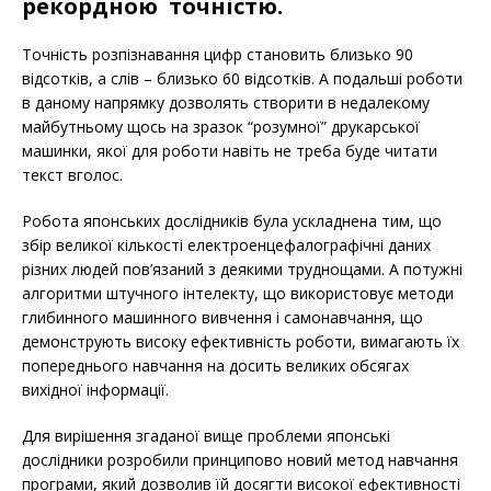
рекордною точністю.
Точність розпізнавання цифр становить близько 90
відсотків, а слів – близько 60 відсотків. А подальші роботи
в даному напрямку дозволять створити в недалекому
майбутньому щось на зразок “розумної” друкарської
машинки, якої для роботи навіть не треба буде читати
текст вголос.
Робота японських дослідників була ускладнена тим, що
збір великої кількості електроенцефалографічні даних
різних людей пов’язаний з деякими труднощами. А потужні
алгоритми штучного інтелекту, що використовує методи
глибинного машинного вивчення і самонавчання, що
демонструють високу ефективність роботи, вимагають їх
попереднього навчання на досить великих обсягах
вихідної інформації.
Для вирішення згаданої вище проблеми японські
дослідники розробили принципово новий метод навчання
програми, який дозволив їй досягти високої ефективності