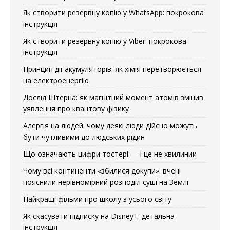
Як створити резервну копію у WhatsApp: покрокова
інструкція
Як створити резервну копію у Viber: покрокова
інструкція
Принцип дії акумуляторів: як хімія перетворюється
на електроенергію
Дослід Штерна: як магнітний момент атомів змінив
уявлення про квантову фізику
Алергія на людей: чому деякі люди дійсно можуть
бути чутливими до людських рідин
Що означають цифри тостері — і це не хвилинии
Чому всі континенти «збилися докупи»: вчені
пояснили нерівномірний розподіл суші на Землі
Найкращі фільми про школу з усього світу
Як скасувати підписку на Disney+: детальна
інструкція