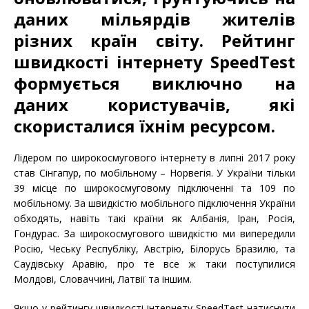
даних мільярдів жителів
різних країн світу. Рейтинг
швидкості інтернету SpeedTest
формується виключно на
даних користувачів, які
скористалися їхнім ресурсом.
Лідером по широкосмугового інтернету в липні 2017 року
став Сінгапур, по мобільному – Норвегія. У України тільки
39 місце по широкосмуговому підключенні та 109 по
мобільному. За швидкістю мобільного підключення України
обходять, навіть такі країни як Албанія, Іран, Росія,
Гондурас. За широкосмугового швидкістю ми випередили
Росію, Чеську Республіку, Австрію, Білорусь Бразилю, та
Саудівську Аравію, про те все ж таки поступилися
Молдові, Словаччині, Латвії та іншим.
Якщо у рейтингу швидкості інтернету SpeedTest натиснути