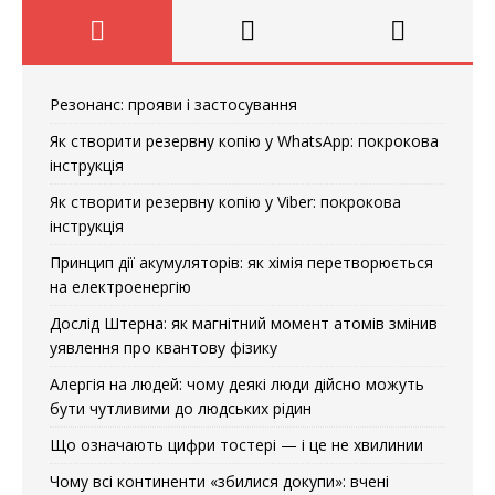
Резонанс: прояви і застосування
Як створити резервну копію у WhatsApp: покрокова
інструкція
Як створити резервну копію у Viber: покрокова
інструкція
Принцип дії акумуляторів: як хімія перетворюється
на електроенергію
Дослід Штерна: як магнітний момент атомів змінив
уявлення про квантову фізику
Алергія на людей: чому деякі люди дійсно можуть
бути чутливими до людських рідин
Що означають цифри тостері — і це не хвилинии
Чому всі континенти «збилися докупи»: вчені