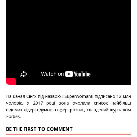
На канал Сінгх під назвою IISuperwomanII підписано 12 млн
чоловік. У 2017 році вона очолила список найбільш
відомих лідерів думок в сфері розваг, складений журналом
Forbes.
BE THE FIRST TO COMMENT