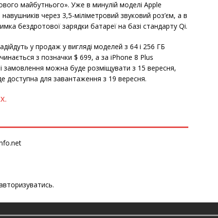
вого майбутнього». Уже в минулій моделі Apple
навушників через 3,5-міліметровий звуковий роз’єм, а в
римка бездротової зарядки батареї на базі стандарту Qi.
адійдуть у продаж у вигляді моделей з 64 і 256 ГБ
чинається з позначки $ 699, а за iPhone 8 Plus
ні замовлення можна буде розміщувати з 15 вересня,
де доступна для завантаження з 19 вересня.
X.
nfo.net
авторизуватись
.