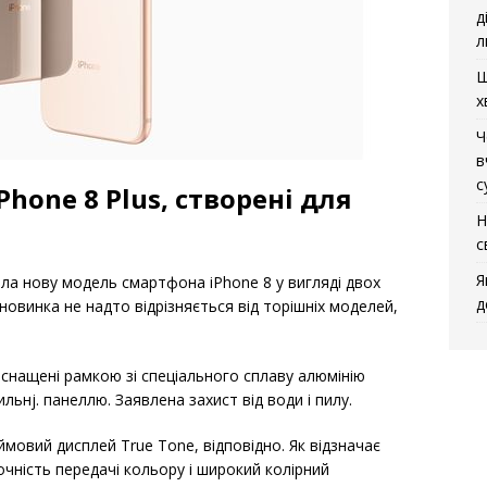
д
л
Щ
х
Ч
в
с
Phone 8 Plus, створені для
Н
і
с
Я
вила нову модель смартфона iPhone 8 у вигляді двох
д
і новинка не надто відрізняється від торішніх моделей,
 оснащені рамкою зі спеціального сплаву алюмінію
ьнj. панеллю. Заявлена ​​захист від води і пилу.
ймовий дисплей True Tone, відповідно. Як відзначає
чність передачі кольору і широкий колірний