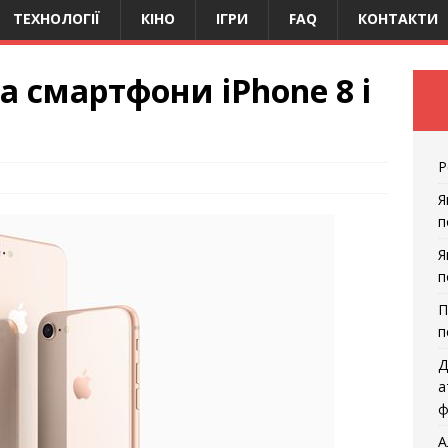
ТЕХНОЛОГІЇ
КІНО
ІГРИ
FAQ
КОНТАКТИ
а смартфони iPhone 8 і
Р
Я
п
Я
п
П
п
Д
а
ф
А