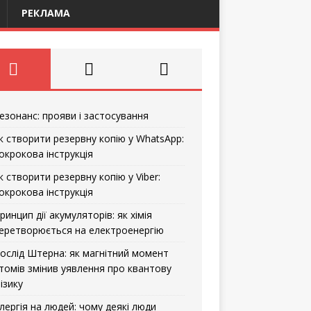
РЕКЛАМА
езонанс: прояви і застосування
к створити резервну копію у WhatsApp:
окрокова інструкція
к створити резервну копію у Viber:
окрокова інструкція
ринцип дії акумуляторів: як хімія
еретворюється на електроенергію
ослід Штерна: як магнітний момент
томів змінив уявлення про квантову
ізику
лергія на людей: чому деякі люди