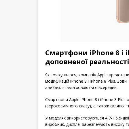
Cмартфони iPhone 8 і i
доповненої реальност
Як і очікувалося, компанія Apple предста
модифікацій iPhone 8 і iPhone 8 Plus. Зовн
але безліч змін ховаються всередині.
Смартфони Apple iPhone 8 і iPhone 8 Plus
(аерокосмічного класу), а також скляно. тил
У моделях використовуються 4,7- і 5,5-дю
виробник, дисплеї забезпечують високу то