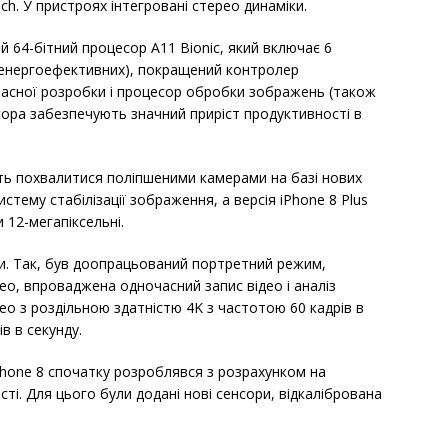
ch. У пристроях інтегровані стерео динаміки.
 64-бітний процесор A11 Bionic, який включає 6
4 енергоефективних), покращений контролер
ласної розробки і процесор обробки зображень (також
сора забезпечують значний приріст продуктивності в
уть похвалитися поліпшеними камерами на базі нових
истему стабілізації зображення, а версія iPhone 8 Plus
 12-мегапіксельні.
и. Так, був доопрацьований портретний режим,
ео, впроваджена одночасний запис відео і аналіз
део з роздільною здатністю 4K з частотою 60 кадрів в
в в секунду.
hone 8 спочатку розроблявся з розрахунком на
ті. Для цього були додані нові сенсори, відкалібрована