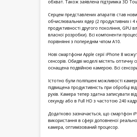
обхват. Також заявлена ​​підтримка 3D Tou
Серцем представлених апаратів став новий
обчислювальних ядер (2 продуктивних і 
продуктивності другого покоління, GPU в
власної розробки). Всі компоненти проце
порівнянні з попереднім чіпом A10.
Нові смартфони Apple серії iPhone 8 мож
сенсорів. Обидві моделі містять оптичну с
оснащена подвійною камерою. Всі сенсори
Істотно були поліпшені можливості камер
підвищена продуктивність при обробці від
рухів. Камера тепер здатна записувати ві
секунду або в Full HD з частотою 240 кадрі
Додатково зазначається, що смартфон iP
використання в сфері доповненої реальнос
камера, оптимізований процесор.