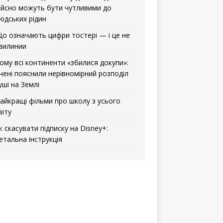
ійсно можуть бути чутливими до
юдських рідин
о означають цифри тостері — і це не
вилинии
ому всі континенти «збилися докупи»:
чені пояснили нерівномірний розподіл
уші на Землі
айкращі фільми про школу з усього
віту
к скасувати підписку на Disney+:
етальна інструкція