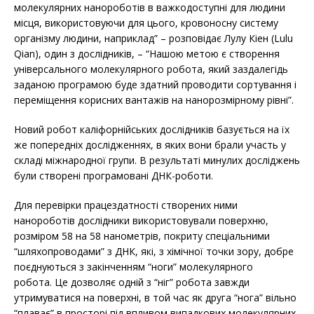
молекулярних нанороботів в важкодоступні для людини
місця, використовуючи для цього, кровоносну систему
організму людини, наприклад” – розповідає Лулу Кіен (Lulu
Qian), один з дослідників, – “Нашою метою є створення
універсального молекулярного робота, який заздалегідь
заданою програмою буде здатний проводити сортування і
переміщення корисних вантажів на нанорозмірному рівні”.
Новий робот каліфорнійських дослідників базується на їх
же попередніх дослідженнях, в яких вони брали участь у
складі міжнародної групи. В результаті минулих досліджень
були створені програмовані ДНК-роботи.
Для перевірки працездатності створених ними
нанороботів дослідники використовували поверхню,
розміром 58 на 58 нанометрів, покриту спеціальними
“шляхопроводами” з ДНК, які, з хімічної точки зору, добре
поєднуються з закінченням “ноги” молекулярного
робота. Це дозволяє одній з “ніг” робота завжди
утримуватися на поверхні, в той час як друга “нога” вільно
“плаває” в просторі під впливом випадкових молекулярних