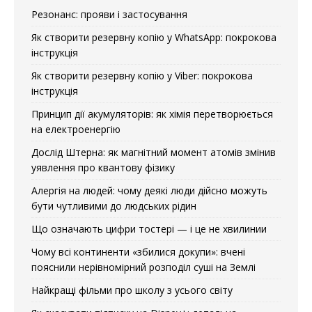
Резонанс: прояви і застосування
Як створити резервну копію у WhatsApp: покрокова
інструкція
Як створити резервну копію у Viber: покрокова
інструкція
Принцип дії акумуляторів: як хімія перетворюється
на електроенергію
Дослід Штерна: як магнітний момент атомів змінив
уявлення про квантову фізику
Алергія на людей: чому деякі люди дійсно можуть
бути чутливими до людських рідин
Що означають цифри тостері — і це не хвилинии
Чому всі континенти «збилися докупи»: вчені
пояснили нерівномірний розподіл суші на Землі
Найкращі фільми про школу з усього світу