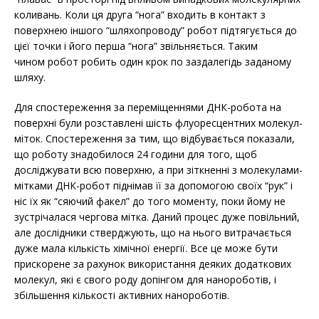
коливань. Коли ця друга “нога” входить в контакт з
поверхнею іншого “шляхопроводу” робот підтягується до
цієї точки і його перша “нога” звільняється. Таким
чином робот робить один крок по заздалегідь заданому
шляху.
Для спостереження за переміщеннями ДНК-робота на
поверхні були розставлені шість флуоресцентних молекул-
міток. Спостереження за тим, що відбувається показали,
що роботу знадобилося 24 години для того, щоб
досліджувати всю поверхню, а при зіткненні з молекулами-
мітками ДНК-робот піднімав її за допомогою своїх “рук” і
ніс їх як “сяючий факел” до того моменту, поки йому не
зустрічалася чергова мітка. Даний процес дуже повільний,
але дослідники стверджують, що на нього витрачається
дуже мала кількість хімічної енергії. Все це може бути
прискорене за рахунок використання деяких додаткових
молекул, які є свого роду допінгом для нанороботів, і
збільшення кількості активних нанороботів.