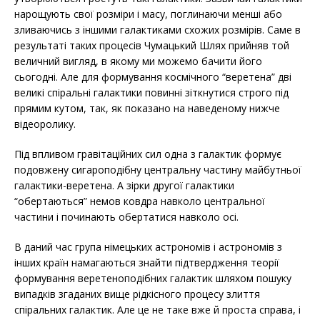
нарощують свої розміри і масу, поглинаючи менші або
зливаючись з іншими галактиками схожих розмірів. Саме в
результаті таких процесів Чумацький Шлях прийняв той
величний вигляд, в якому ми можемо бачити його
сьогодні. Але для формування космічного “веретена” дві
великі спіральні галактики повинні зіткнутися строго під
прямим кутом, так, як показано на наведеному нижче
відеоролику.
Під впливом гравітаційних сил одна з галактик формує
подовжену сигароподібну центральну частину майбутньої
галактики-веретена. А зірки другої галактики
“обертаються” немов ковдра навколо центральної
частини і починають обертатися навколо осі.
В даний час група німецьких астрономів і астрономів з
інших країн намагаються знайти підтвердження теорії
формування веретеноподібних галактик шляхом пошуку
випадків згаданих вище рідкісного процесу злиття
спіральних галактик. Але це не таке вже й проста справа, і