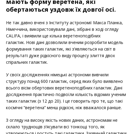
мають форму веретена, які
обертаються уздовж їх довгої осі.
Не так давно вчені з Інституту астрономії Макса Планка,
Німеччина, використовували дані, зібрані в ході огляду
CALIFA, і виявили ще кілька веретеноподібних
галактик. Нові дані дозволили вченим розробити модель
формування таких галактик, які з’являються на світ в
результаті дуже рідкісного виду процесу злиття двох
спіральних галактик.
У своїх дослідженнях німецькі астрономи вивчили
структуру понад 600 галактик, серед яких було виявлено
всього вісім обертових веретеноподібних галактик. Дані
дослідження практично подвоїли кількість відомих ученим
таких галактик (з 12 до 20). І це говорить про те, що такі
космічні “веретена” менш рідкісні, ніж вважалося раніше.
З огляду на високу якість нових даних, астрономам не
склало труднощів з’ясувати всі тонкощі того, як
утворюються і ростуть такі галактики. Зазвичай галактики