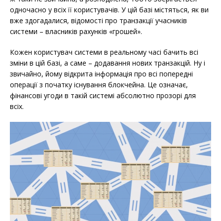
одночасно у всіх її користувачів. У цій базі містяться, як ви
вже здогадалися, відомості про транзакції учасників
системи – власників рахунків «грошей».
Кожен користувач системи в реальному часі бачить всі
зміни в цій базі, а саме – додавання нових транзакцій. Ну і
звичайно, йому відкрита інформація про всі попередні
операції з початку існування блокчейна. Це означає,
фінансові угоди в такій системі абсолютно прозорі для
всіх.