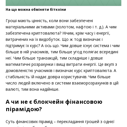
На що можна обміняти біткоіни
Гроші мають цінність, коли вони забезпечені
матеріальними активами (золотом, нафтою і т. д.). А чим
забезпечена криптовалюта? Нічим, крім часу і енергії,
витрачених на їх видобуток. Що ж тоді визначає і
підтримує їх курс? А ось що. Чим довше існує система і чим
більше в ній учасників, тим більше угод полягає всередині
неї. Чим більше транзакцій, тим складніше і довше
математичні розрахунки і вищі витрати енергії. Це вкупі з
домовленістю учасників і визначає курс криптовалюта. А
стабільність їй надає довіра користувачів. Чим більше
число людей включено в системи взаєморозрахунків в цій
валюті, тим вона надійніше.
А чи не є блокчейн фінансовою
пірамідою?
Суть фінансових пірамід – перекладання грошей з однієї