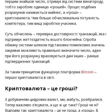
першим знайшов число, отримує від системи винагороду,
тобто заробляє одиницю «грошей». Процес подібних
розрахунків називається майнінг, а «гроші» –
криптовалюта. Чим більше обчислювальна потужність
комп’ютера, тим вищі заробітки учасника.
Суть обчислень – перевірка достовірності транзакцій, яка і
підтримує життєздатність всього блокчейна. Спроба
обману системи шляхом підстановки помилкових значень
закриває можливість правильно визначити число, адже
при його розрахунку враховуються дані інших – раніше
підтверджених транзакцій.
За таким принципом функціонує платформа
Bitcoin
–
першої криптовалюта в світі.
Криптовалюта – це гроші?
З добуванням цифрових валют, ми, мабуть, розібралися.
Тепер важливо з’ясувати, а що ж це таке? Гроші чи ні?
Відповім так: криптовалюта – це не гроші, а «гроші». В