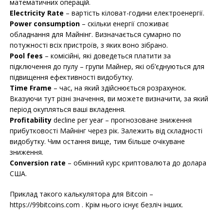
математичних операцій.
Electricity Rate
– вартість кіловат-години електроенергії.
Power consumption
– скільки енергії споживає
обладнання для Майнінг. Визначається сумарно по
потужності всіх пристроїв, з яких воно зібрано.
Pool fees
– комісійні, які доведеться платити за
підключення до пулу – групи Майнер, які об’єднуються для
підвищення ефективності видобутку.
Time Frame
– час, на який здійснюється розрахунок.
Вказуючи тут різні значення, ви можете визначити, за який
період окупляться ваші вкладення.
Profitability
decline per year – прогнозоване зниження
прибутковості Майнінг через рік. Залежить від складності
видобутку. Чим остання вище, тим більше очікуване
зниження.
Conversion rate
– обмінний курс криптовалюта до долара
США.
Приклад такого калькулятора для Bitcoin –
https://99bitcoins.com . Крім нього існує безліч інших.