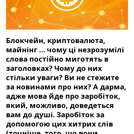
Блокчейн, криптовалюта,
майнінг … чому ці незрозумілі
слова постійно миготять в
заголовках? Чому до них
стільки уваги? Ви не стежите
за новинами про них? А дарма,
адже мова йде про заробіток,
який, можливо, доведеться
вам до душі. Заробіток за
допомогою цих хитрих слів
(точніше, того, що вони