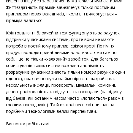
кишені в іншу без забезпечення матеріальними активами.
Життєздатність піраміди забезпечує тільки постійним
припливом нових вкладників, і коли він вичерпується –
піраміда валиться.
Кріптовалютні блокчейни теж функціонують за рахунок
підтримки учасниками системи, проте вони не мають
потреби в постійному припливі свіжої крові. Потім, їх
продукт володіє привабливими властивостями сам по
собі, і це не тільки «халявний» заробіток. Для багатьох
користувачів таких систем важлива анонімність
розрахунків (учасники знають тільки номери рахунків один
одного), практично нульова ймовірність шахрайства,
несхильність інфляції, прозорість, мінімальні комісійні,
децентралізованість та відсутність господаря (на відміну
від банків, які останнім часом часто «лопаються» разом з
грошима вкладників). Та й взагалі весь світ визнав за
подібними технологіями великі перспективи.
Висновки робіть самі.