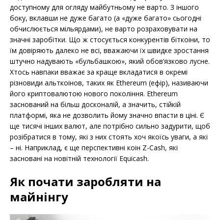
доступному для огляду майбутньому не варто. З іншого
боку, вклавши не дуже багато (а «дуже багато» сьогодні
обчислюється мільярдами), не варто розраховувати на
значні заробітки. Що ж стосується конкурентів біткоіни, то
їм довіряють далеко не всі, вважаючи їх швидке зростання
штучно надувають «бульбашкою», який обов’язково лусне.
Хтось навпаки вважає за краще вкладатися в окремі
різновиди альткоінов, таких як Ethereum (ефір), називаючи
його криптовалютою нового покоління. Ethereum
заснований на більш досконалій, а значить, стійкій
платформі, яка не дозволить йому значно впасти в ціні. Є
ще тисячі інших валют, але потрібно сильно задурити, щоб
розібратися в тому, які з них стоять хоч якоїсь уваги, а які
– ні. Наприклад, є ще перспективні коін Z-Cash, які
засновані на новітній технології Equicash.
Як почати заробляти на
майнінгу