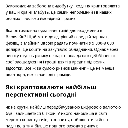
Законодавча заборона видобутку і ходіння криптовалюта
у вашій країні. Мабуть, це самий неприємний і в наших
реаліях – вельми ймовірний – ризик.
Яка оптимальна сума інвестицій для входження в
блокчейн? Щоб мати дохід, рівний середній зарплаті,
фахівці з Майнінг Bitcoin радять починати з 5 000-8 000
доларів. Це кошти на закупівлю обладнання. Однак через
високу ступінь ризику не варто вкладати в цей бізнес всі
свої заощадження і гроші, взяті в кредит під великі
відсотки. Все ж за сумою ризиків майнінг – це не менша
авантюра, ніж фінансові піраміди.
Які криптовалюти найбільш
перспективні сьогодні
Як не крути, найбілш передбачуваною цифровою валютою
був і залишається біткоін. У нього найбільша в світі
мережа користувачів, а значить, побоюватися його
падіння, а тим більше повного виходу з ринку в