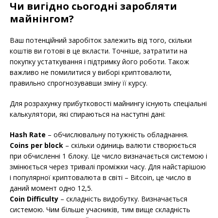
Чи вигідно сьогодні заробляти
майнінгом?
Ваш потенційний заробіток залежить від того, скільки
коштів ви готові в це вкласти. Точніше, затратити на
покупку устаткування і підтримку його роботи. Також
важливо не помилитися у виборі криптовалюти,
правильно спрогнозувавши зміну її курсу.
Для розрахунку прибутковості майнингу існують спеціальні
калькулятори, які спираються на наступні дані:
Hash Rate
– обчислювальну потужність обладнання.
Coins per block
– скільки одиниць валюти створюється
при обчисленні 1 блоку. Це число визначається системою і
змінюється через тривалі проміжки часу. Для найстарішою
і популярної криптовалюта в світі – Bitcoin, це число в
даний момент одно 12,5.
Coin Difficulty
– складність видобутку. Визначається
системою. Чим більше учасників, тим вище складність