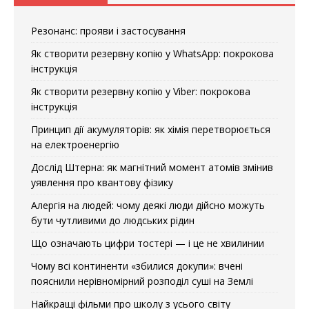
Резонанс: прояви і застосування
Як створити резервну копію у WhatsApp: покрокова
інструкція
Як створити резервну копію у Viber: покрокова
інструкція
Принцип дії акумуляторів: як хімія перетворюється
на електроенергію
Дослід Штерна: як магнітний момент атомів змінив
уявлення про квантову фізику
Алергія на людей: чому деякі люди дійсно можуть
бути чутливими до людських рідин
Що означають цифри тостері — і це не хвилинии
Чому всі континенти «збилися докупи»: вчені
пояснили нерівномірний розподіл суші на Землі
Найкращі фільми про школу з усього світу