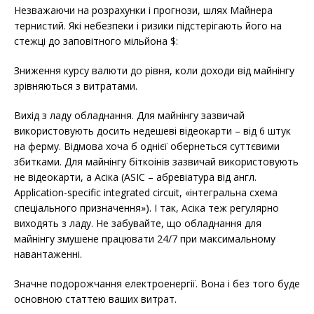
Незважаючи на розрахунки і прогнози, шлях Майнера
тернистий. Які небезпеки і ризики підстерігають його на
стежці до заповітного мільйона $:
Зниження курсу валюти до рівня, коли доходи від майнінгу
зрівняються з витратами.
Вихід з ладу обладнання. Для майнінгу зазвичай
використовують досить недешеві відеокарти – від 6 штук
на ферму. Відмова хоча б однієї обернеться суттєвими
збитками. Для майнінгу біткоінів зазвичай використовують
не відеокарти, а Асіка (ASIC – абревіатура від англ.
Application-specific integrated circuit, «інтегральна схема
спеціального призначення»). І так, Асіка теж регулярно
виходять з ладу. Не забувайте, що обладнання для
майнінгу змушене працювати 24/7 при максимальному
навантаженні.
Значне подорожчання електроенергії. Вона і без того буде
основною статтею ваших витрат.