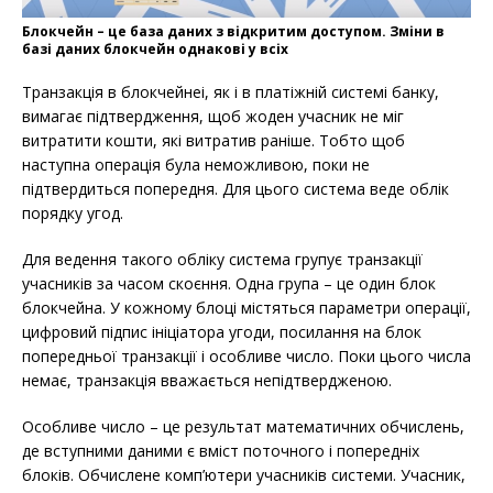
Блокчейн – це база даних з відкритим доступом. Зміни в
базі даних блокчейн однакові у всіх
Транзакція в блокчейнеі, як і в платіжній системі банку,
вимагає підтвердження, щоб жоден учасник не міг
витратити кошти, які витратив раніше. Тобто щоб
наступна операція була неможливою, поки не
підтвердиться попередня. Для цього система веде облік
порядку угод.
Для ведення такого обліку система групує транзакції
учасників за часом скоєння. Одна група – це один блок
блокчейна. У кожному блоці містяться параметри операції,
цифровий підпис ініціатора угоди, посилання на блок
попередньої транзакції і особливе число. Поки цього числа
немає, транзакція вважається непідтвердженою.
Особливе число – це результат математичних обчислень,
де вступними даними є вміст поточного і попередніх
блоків. Обчислене комп’ютери учасників системи. Учасник,