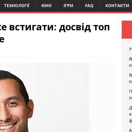
ТЕХНОЛОГІЇ
КІНО
ІГРИ
FAQ
КОНТАКТИ
е встигати: досвід топ
e
Р
Я
п
Я
п
П
п
Д
а
ф
А