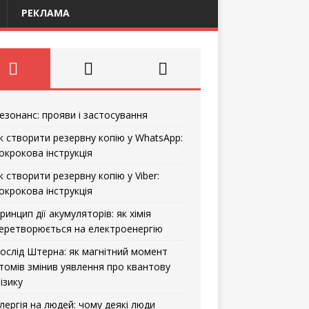
РЕКЛАМА
езонанс: прояви і застосування
к створити резервну копію у WhatsApp:
окрокова інструкція
к створити резервну копію у Viber:
окрокова інструкція
ринцип дії акумуляторів: як хімія
еретворюється на електроенергію
ослід Штерна: як магнітний момент
томів змінив уявлення про квантову
ізику
лергія на людей: чому деякі люди