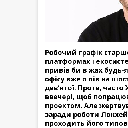
Робочий графік старшо
платформах і екосист
привів би в жах будь-я
офісу вже о пів на шос
дев’ятої. Проте, часто 
ввечері, щоб попрацю
проектом. Але жертв
заради роботи Локхейм
проходить його типов