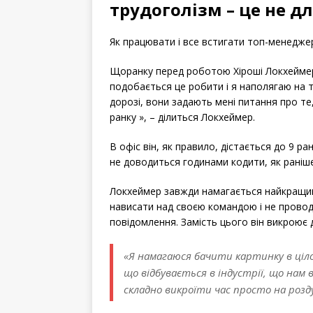
трудоголізм – це не дл
Як працювати і все встигати топ-менеджер
Щоранку перед роботою Хіроші Локхеймер 
подобається це робити і я наполягаю на 
дорозі, вони задають мені питання про те
ранку », – ділиться Локхеймер.
В офіс він, як правило, дістається до 9 ра
не доводиться годинами кодити, як раніше.
Локхеймер завжди намагається найкращим 
нависати над своєю командою і не проводи
повідомлення. Замість цього він викроює 
«Я намагаюся бачити картинку в ціло
що відбувається в індустрії, що нам
складно викроїти час просто на розд