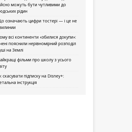
ійсно можуть бути чутливими до
юдських рідин
о означають цифри тостері — і це не
вилинии
ому всі континенти «збилися докупи»:
чені пояснили нерівномірний розподіл
уші на Землі
айкращі фільми про школу з усього
віту
к скасувати підписку на Disney+:
етальна інструкція