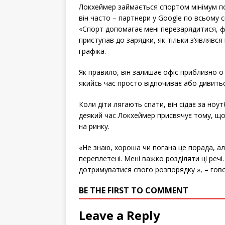
Локхеймер займається спортом мінімум по
він часто – партнери у Google по всьому с
«Спорт допомагає мені перезарядитися, фі
приступав до зарядки, як тільки з’являвс
графіка.
Як правило, він залишає офіс приблизно о 
якийсь час просто відпочиває або дивитьс
Коли діти лягають спати, він сідає за ноут
деякий час Локхеймер присвячує тому, що
на ринку.
«Не знаю, хороша чи погана це порада, а
переплетені. Мені важко розділяти ці реч
дотримуватися свого розпорядку », – гово
BE THE FIRST TO COMMENT
Leave a Reply