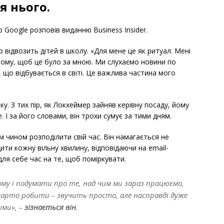
я нього.
 Google розповів виданню Business Insider.
відвозить дітей в школу. «Для мене це як ритуал. Мені
тому, щоб це було за мною. Ми слухаємо новини по
, що відбувається в світі. Це важлива частина мого
нку. З тих пір, як Локхеймер зайняв керівну посаду, йому
 І за його словами, він трохи сумує за тими дням.
чином розподілити свій час. Він намагається не
ти кожну вільну хвилину, відповідаючи на email-
для себе час на те, щоб поміркувати.
му і подумати про те, над чим ми зараз працюємо,
 варто робити – звучить просто, але насправді дуже
уми», –
зізнається він
.