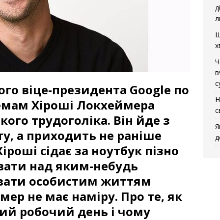
д
л
Щ
х
Ч
в
с
го віце-президента Google по
Н
емам Хіроші Локхеймера
с
кого трудоголіка. Він йде з
Я
ту, а приходить не раніше
д
Хіроші сідає за ноутбук пізно
вати над яким-небудь
увати особистим життям
ер не має наміру. Про те, як
ий робочий день і чому