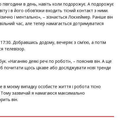
 півгодини в день, навіть коли подорожує. А подорожує
віту і в його обов’язки входить тісний контакт з ними.
зично і ментально», – зізнається Локхеймер. Раніше він
я вільний час, але тепер намагається дотримуватися
17:30. Добравшись додому, вечеряє з сім’єю, а потім
я телевізор.
бук. «Наганяю деякі речі по роботі», – пояснив він. А ще
б почитати щось цікаве або досліджувати нові тренди
ле в моєму випадку особисте життя і робота тісно
і. Тому зазвичай я намагаюся максимально
рить він.