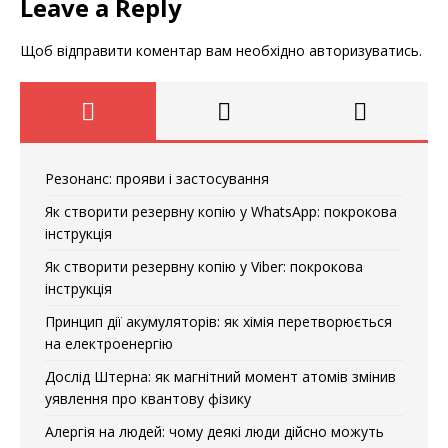
Leave a Reply
Щоб відправити коментар вам необхідно
авторизуватись
.
Резонанс: прояви і застосування
Як створити резервну копію у WhatsApp: покрокова
інструкція
Як створити резервну копію у Viber: покрокова
інструкція
Принцип дії акумуляторів: як хімія перетворюється
на електроенергію
Дослід Штерна: як магнітний момент атомів змінив
уявлення про квантову фізику
Алергія на людей: чому деякі люди дійсно можуть