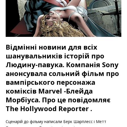
Відмінні новини для всіх
шанувальників історій про
Людину-павука. Компанія Sony
анонсувала сольний фільм про
вампірського персонажа
коміксів Marvel -Блейда
Морбіуса. Про це повідомляє
The Hollywood Reporter .
Сценарій до фільму написали Берк Шарплесс і Метт