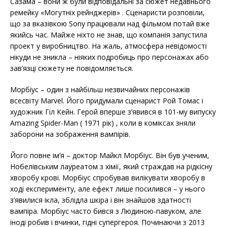
Сазама – вони ж були відповідальні за сюжет недавнього
ремейку «Могутніх рейнджерів» . Сценаристи розповіли,
що за вказівкою Sony працювали над фільмом потай вже
якийсь час. Майже ніхто не знав, що компанія запустила
проект у виробництво. На жаль, атмосфера невідомості
нікуди не зникла – ніяких подробиць про персонажах або
зав’язці сюжету не повідомляється.
Морбіус – один з найбільш незвичайних персонажів
всесвіту Marvel. Його придумали сценарист Рой Томас і
художник Гіл Кейн. Герой вперше з’явився в 101-му випуску
Amazing Spider-Man ( 1971 рік) , коли в коміксах зняли
заборони на зображення вампірів.
Його повне ім’я – доктор Майкл Морбіус. Він був ученим,
Нобелівським лауреатом з хімії, який страждав на рідкісну
хворобу крові. Морбіус спробував вилікувати хворобу в
ході експерименту, але ефект лише посилився – у нього
з’явилися ікла, зблідла шкіра і він знайшов здатності
вампіра. Морбіус часто бився з Людиною-павуком, але
іноді робив і вчинки, гідні супергероя. Починаючи з 2013