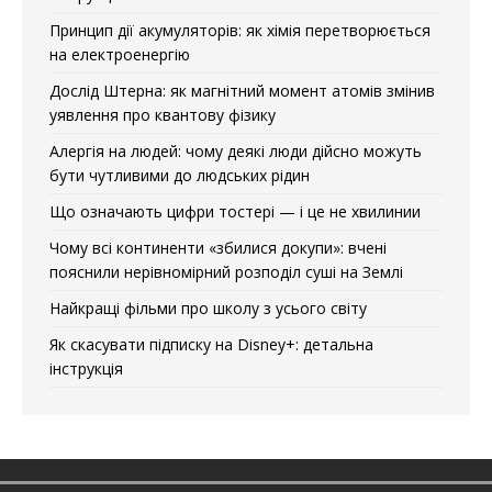
Принцип дії акумуляторів: як хімія перетворюється
на електроенергію
Дослід Штерна: як магнітний момент атомів змінив
уявлення про квантову фізику
Алергія на людей: чому деякі люди дійсно можуть
бути чутливими до людських рідин
Що означають цифри тостері — і це не хвилинии
Чому всі континенти «збилися докупи»: вчені
пояснили нерівномірний розподіл суші на Землі
Найкращі фільми про школу з усього світу
Як скасувати підписку на Disney+: детальна
інструкція