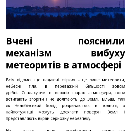
Вчені пояснили
механізм вибуху
метеоритів в атмосфері
Всім відомо, що падаючі «зірки» – це лише метеорити,
небесні тіла, в переважній більшості зовсім
дрібні. Спалахуючи в верхніх шарах атмосфери, вони
встигають згоріти і не долітають до Землі. Більші, такі
як Челябінський болід, розриваються в польоті, а
найпотужніші можуть досягати поверхні Землі і
представляють вкрай серйозну небезпеку.
На щастя, нове дослідження, результати