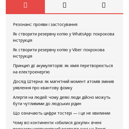
Резонанс: прояви і застосування
Як створити резервну копію у WhatsApp: покрокова
інструкція
Як створити резервну копію у Viber: покрокова
інструкція
Принцип дії акумуляторів: як хімія перетворюється
на електроенергію
Дослід Штерна: як магнітний момент атомів змінив
уявлення про квантову фізику
Алергія на людей: чому деякі люди дійсно можуть
бути чутливими до людських рідин
Що означають цифри тостері — і це не хвилинии
Чому всі континенти «збилися докупи»: вчені
пояснили нерівномірний розподіл суші на Землі