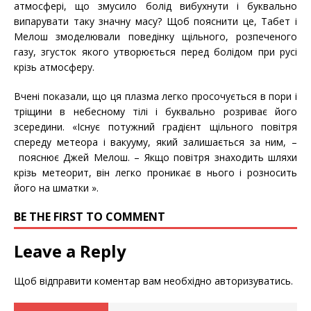
атмосфері, що змусило болід вибухнути і буквально
випарувати таку значну масу? Щоб пояснити це, Табет і
Мелош змоделювали поведінку щільного, розпеченого
газу, згусток якого утворюється перед болідом при русі
крізь атмосферу.
Вчені показали, що ця плазма легко просочується в пори і
тріщини в небесному тілі і буквально розриває його
зсередини. «Існує потужний градієнт щільного повітря
спереду метеора і вакууму, який залишається за ним, –
пояснює Джей Мелош. – Якщо повітря знаходить шляхи
крізь метеорит, він легко проникає в нього і розносить
його на шматки ».
BE THE FIRST TO COMMENT
Leave a Reply
Щоб відправити коментар вам необхідно
авторизуватись
.