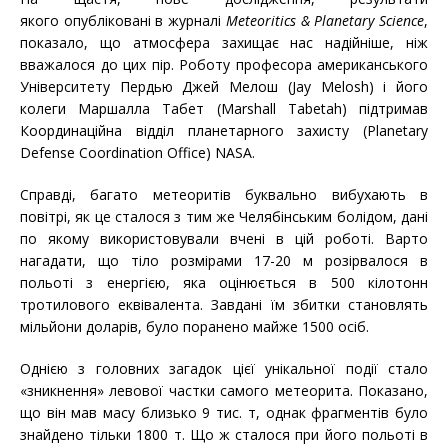
якого опубліковані в журналі
Meteoritics & Planetary Science
,
показало, що атмосфера захищає нас надійніше, ніж
вважалося до цих пір. Роботу професора американського
Університету Пердью Джей Мелош (Jay Melosh) і його
колеги Маршалла Табет (Marshall Tabetah) підтримав
Координаційна відділ планетарного захисту (Planetary
Defense Coordination Office) NASA.
Справді, багато метеоритів буквально вибухають в
повітрі, як це сталося з тим же Челябінським болідом, дані
по якому використовували вчені в цій роботі. Варто
нагадати, що тіло розмірами 17-20 м розірвалося в
польоті з енергією, яка оцінюється в 500 кілотонн
тротилового еквівалента. Завдані їм збитки становлять
мільйони доларів, було поранено майже 1500 осіб.
Однією з головних загадок цієї унікальної події стало
«зникнення» левової частки самого метеорита. Показано,
що він мав масу близько 9 тис. т, однак фрагментів було
знайдено тільки 1800 т. Що ж сталося при його польоті в